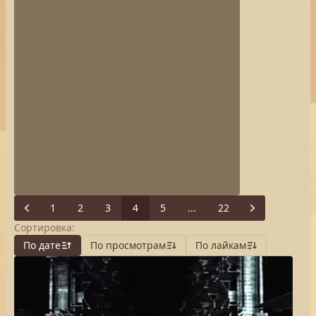
1
2
3
4
5
...
22
Previous
Next
Сортировка:
По дате
По просмотрам
По лайкам