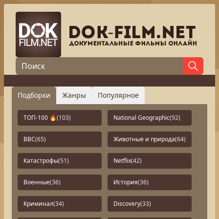
Подборки
Жанры
Популярное
ТОП-100 🔥
(103)
National Geographic
(92)
BBC
(65)
Животные и природа
(64)
Катастрофы
(51)
Netflix
(42)
Военные
(36)
История
(36)
Криминал
(34)
Discovery
(33)