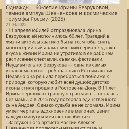
Однажды... 60-летие Ирины Безруковой,
темное амплуа Шевченкова и космические
триумфы России (2025)
21.04.2025
- 11 апреля юбилей отпраздновала Ирина
Безрукова: ей исполнилось 60 лет. Трагедий в
жизни актрисы хватило бы на то, чтобы снять
многосерийный драматический сериал. Однако
вкуса к жизни Ирина не утратила: в ее рабочем
расписании спектакли, съемки, фестивали.
Неудивительно: Безрукова — одна из самых
узнаваемых и востребованных в России актрис.
Недавно она решила перебраться поближе к
природе, которую любит всей душой: детство
иконы стиля прошло в Ростове-на-Дону. В 11 лет
Ирина пережила страшную трагедию — осталась
без мамы, а в 2015 году потеряла единственного
сына Андрея. Однако судьба ее не сломала. Ирина
умеет черпать вдохновение в мелочах, ценит
каждую минуту и мечтает влюбиться.
- Заслуженного артиста России Алексея
Шевченкова продюсеры называют самым