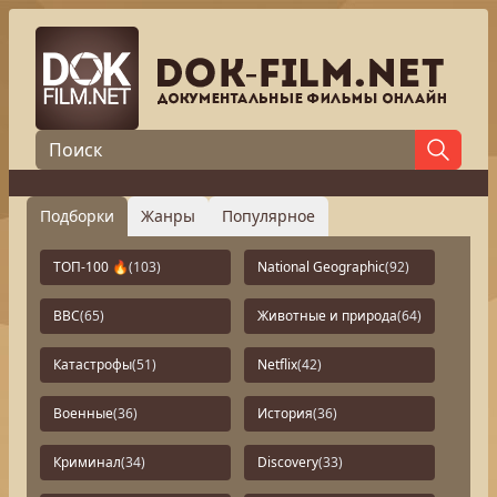
Подборки
Жанры
Популярное
ТОП-100 🔥
(103)
National Geographic
(92)
BBC
(65)
Животные и природа
(64)
Катастрофы
(51)
Netflix
(42)
Военные
(36)
История
(36)
Криминал
(34)
Discovery
(33)