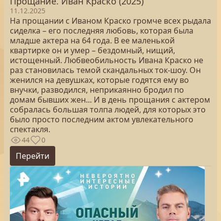
Прощание. Иван Краско (2025)
11.12.2025
На прощании с Иваном Краско громче всех рыдала
сиделка – его последняя любовь, которая была
младше актера на 64 года. В ее маленькой
квартирке он и умер – бездомный, нищий,
истощенный. Любвеобильность Ивана Краско не
раз становилась темой скандальных ток-шоу. Он
женился на девушках, которые годятся ему во
внучки, разводился, неприкаянно бродил по
домам бывших жен... И в день прощания с актером
собралась большая толпа людей, для которых это
было просто последним актом увлекательного
спектакля.
44
0
Перейти