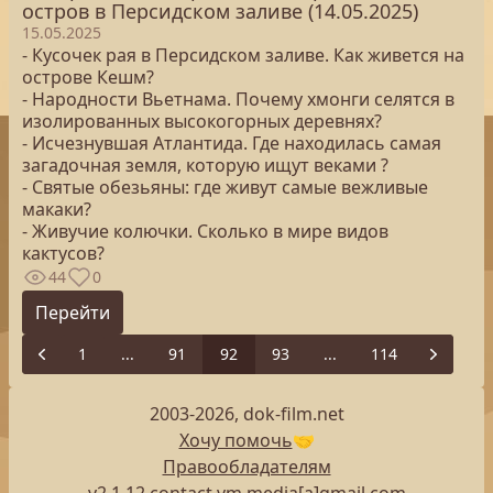
остров в Персидском заливе (14.05.2025)
15.05.2025
- Кусочек рая в Персидском заливе. Как живется на
острове Кешм?
- Народности Вьетнама. Почему хмонги селятся в
изолированных высокогорных деревнях?
- Исчезнувшая Атлантида. Где находилась самая
загадочная земля, которую ищут веками ?
- Святые обезьяны: где живут самые вежливые
макаки?
- Живучие колючки. Сколько в мире видов
кактусов?
44
0
Перейти
1
...
91
92
93
...
114
Previous
Next
2003-2026, dok-film.net
Хочу помочь
🤝
Правообладателям