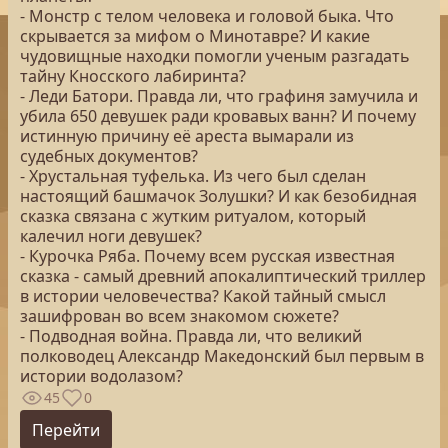
- Монстр с телом человека и головой быка. Что
скрывается за мифом о Минотавре? И какие
чудовищные находки помогли ученым разгадать
тайну Кносского лабиринта?
- Леди Батори. Правда ли, что графиня замучила и
убила 650 девушек ради кровавых ванн? И почему
истинную причину её ареста вымарали из
судебных документов?
- Хрустальная туфелька. Из чего был сделан
настоящий башмачок Золушки? И как безобидная
сказка связана с жутким ритуалом, который
калечил ноги девушек?
- Курочка Ряба. Почему всем русская известная
сказка - самый древний апокалиптический триллер
в истории человечества? Какой тайный смысл
зашифрован во всем знакомом сюжете?
- Подводная война. Правда ли, что великий
полководец Александр Македонский был первым в
истории водолазом?
45
0
Перейти