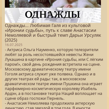
Однажды... Любимая Галя из культовой
«Иронии судьбы», путь к славе Анастасии
Немоляевой и быстрый темп Дарьи Урсуляк
(2025)
16.07.2025
- Актриса Ольга Науменко, которую телезрители
любят за роль несостоявшейся невесты Жени
Лукашина в картине «Ирония судьбы, или С лёгким
паром!», свой день рождения встретила на сцене.
Московскому драматическому театру имени
Гоголя актриса служит уже полвека. Однако и в
других театрах ей рады: так, в московском
драматическом театре имени Пушкина она играет
парфюмерно-косметическую королеву Изабель
Ардэн, а в постановке театра Наций воплощает на
сцене образ госпожи Пернель.
- Анастасия Немоляева продолжила актерскую
династию, став звездой в три года. В юности