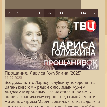
1
...
91
92
93
...
114
Previous
Next
Прощание. Лариса Голубкина (2025)
11.09.2025
Все думали, что Ларису Голубкину похоронят на
Ваганьковском – рядом с любимым мужем
Андреем Мироновым. Его не стало в 1987-м, и
актриса хранила ему верность до самой смерти.
Но дочь актрисы Мария решила, что мать должна
упокоиться на Троекуровском. Почему там? Как