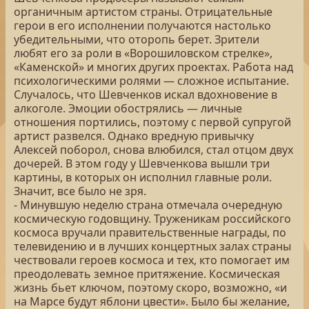
органичным артистом страны. Отрицательные
герои в его исполнении получаются настолько
убедительными, что оторопь берет. Зрители
любят его за роли в «Ворошиловском стрелке»,
«Каменской» и многих других проектах. Работа над
психологическими ролями — сложное испытание.
Случалось, что Шевченков искал вдохновение в
алкоголе. Эмоции обострялись — личные
отношения портились, поэтому с первой супругой
артист развелся. Однако вредную привычку
Алексей поборол, снова влюбился, стал отцом двух
дочерей. В этом году у Шевченкова вышли три
картины, в которых он исполнил главные роли.
Значит, все было не зря.
- Минувшую неделю страна отмечала очередную
космическую годовщину. Труженикам российского
космоса вручали правительственные награды, по
телевидению и в лучших концертных залах страны
чествовали героев космоса и тех, кто помогает им
преодолевать земное притяжение. Космическая
жизнь бьет ключом, поэтому скоро, возможно, «и
на Марсе будут яблони цвести». Было бы желание,