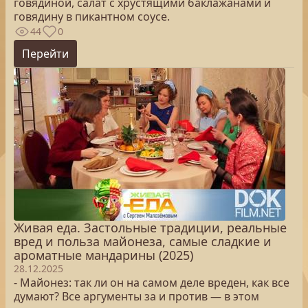
говядиной, салат с хрустящими баклажанами и
говядину в пикантном соусе.
44
0
Перейти
Живая еда. Застольные традиции, реальные
вред и польза майонеза, самые сладкие и
ароматные мандарины (2025)
28.12.2025
- Майонез: так ли он на самом деле вреден, как все
думают? Все аргументы за и против — в этом