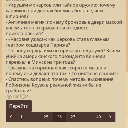
- Игрушки монархов или тайное оружие: почему
карликов при дворах боялись больше, чем
шпионов?
- Античная магия: почему бронзовые двери массой
восемь тонн открываются от одного
прикосновения?
- «Часовня ужаса»: как церковь стала главным
театром кошмаров Парижа?
- По зову сердца или по приказу спецслужб? Зачем
убийца американского президента Кеннеди
переехал в Минск на три года?
- Грызуны на гормонах: как ссорятся мыши и
почему они делают это так, что никто не слышит?
- Спастись вопреки: почему методы выживания
Робинзона Крузо в реальной жизни бы не
сработали?
100
0
Перейти
1
...
25
26
27
...
49
Previous
Next