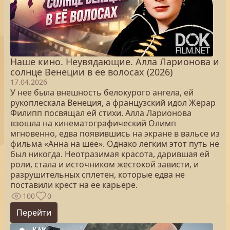
Наше кино. Неувядающие. Алла Ларионова и
солнце Венеции в ее волосах (2026)
17.04.2026
У нее была внешность белокурого ангела, ей
рукоплескала Венеция, а французский идол Жерар
Филипп посвящал ей стихи. Алла Ларионова
взошла на кинематографический Олимп
мгновенно, едва появившись на экране в вальсе из
фильма «Анна на шее». Однако легким этот путь не
был никогда. Неотразимая красота, дарившая ей
роли, стала и источником жестокой зависти, и
разрушительных сплетен, которые едва не
поставили крест на ее карьере.
100
0
Перейти