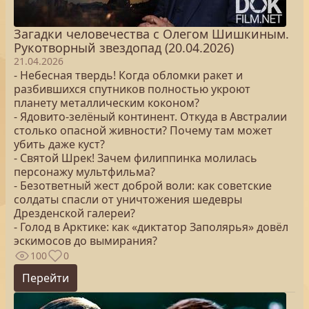
Загадки человечества с Олегом Шишкиным.
Рукотворный звездопад (20.04.2026)
21.04.2026
- Небесная твердь! Когда обломки ракет и
разбившихся спутников полностью укроют
планету металлическим коконом?
- Ядовито-зелёный континент. Откуда в Австралии
столько опасной живности? Почему там может
убить даже куст?
- Святой Шрек! Зачем филиппинка молилась
персонажу мультфильма?
- Безответный жест доброй воли: как советские
солдаты спасли от уничтожения шедевры
Дрезденской галереи?
- Голод в Арктике: как «диктатор Заполярья» довёл
эскимосов до вымирания?
100
0
Перейти