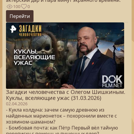
актерский дар и пара минут экранного времени.
100
0
Перейти
Загадки человечества с Олегом Шишкиным.
Куклы, вселяющие ужас (31.03.2026)
02.04.2026
- Кукла колдуна: зачем самую древнюю из
найденных марионеток – похоронили вместе с
хозяином-шаманом?
- Бомбовая почта: как Пётр Первый вёл тайную
переписку с помощью пушечных ядер?