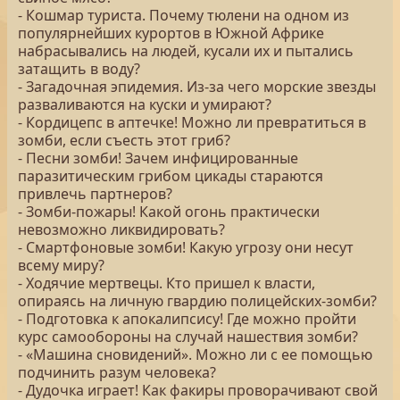
- Кошмар туриста. Почему тюлени на одном из
популярнейших курортов в Южной Африке
набрасывались на людей, кусали их и пытались
затащить в воду?
- Загадочная эпидемия. Из-за чего морские звезды
разваливаются на куски и умирают?
- Кордицепс в аптечке! Можно ли превратиться в
зомби, если съесть этот гриб?
- Песни зомби! Зачем инфицированные
паразитическим грибом цикады стараются
привлечь партнеров?
- Зомби-пожары! Какой огонь практически
невозможно ликвидировать?
- Смартфоновые зомби! Какую угрозу они несут
всему миру?
- Ходячие мертвецы. Кто пришел к власти,
опираясь на личную гвардию полицейских-зомби?
- Подготовка к апокалипсису! Где можно пройти
курс самообороны на случай нашествия зомби?
- «Машина сновидений». Можно ли с ее помощью
подчинить разум человека?
- Дудочка играет! Как факиры проворачивают свой