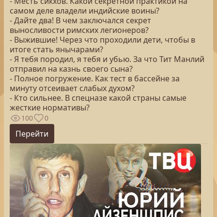
- Месть сикхов. Какой секретной практикой на
самом деле владели индийские воины?
- Дайте два! В чем заключался секрет
выносливости римских легионеров?
- Выжившие! Через что проходили дети, чтобы в
итоге стать янычарами?
- Я тебя породил, я тебя и убью. За что Тит Манлий
отправил на казнь своего сына?
- Полное погружение. Как тест в бассейне за
минуту отсеивает слабых духом?
- Кто сильнее. В спецназе какой страны самые
жесткие нормативы?
100
0
Перейти