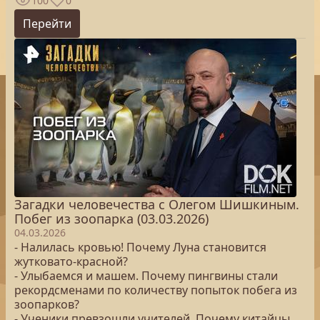
100
0
Перейти
Загадки человечества с Олегом Шишкиным.
Побег из зоопарка (03.03.2026)
04.03.2026
- Налилась кровью! Почему Луна становится
жутковато-красной?
- Улыбаемся и машем. Почему пингвины стали
рекордсменами по количеству попыток побега из
зоопарков?
- Ученики превзошли учителей. Почему китайцы