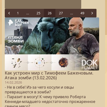
1
...
25
26
27
...
49
Previous
Next
Как устроен мир с Тимофеем Баженовым.
Атака зомби (13.02.2026)
14.02.2026
- Не в себе! Из-за чего косули и овцы
превращаются в зомби?
- Паразит в мозгу! К чему привело Роберта
Кеннеди-младшего недостаточно прожаренное
свиное мясо?