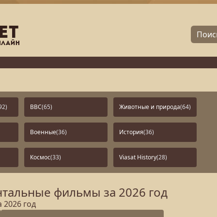
92)
BBC
(65)
Животные и природа
(64)
Военные
(36)
История
(36)
Космос
(33)
Viasat History
(28)
тальные фильмы за 2026 год
 2026 год