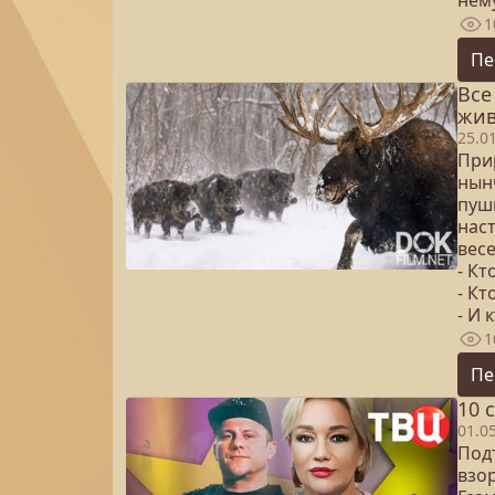
нем
1
Пе
Все
жив
25.0
При
нынч
пуш
наст
вес
- Кт
- Кт
- И 
1
Пе
10 
01.0
Под
взо