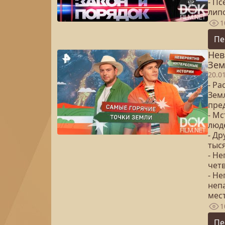
- Пс
лип
1
Пе
Нев
Зем
20.0
- Ра
Зем
пре
- М
люд
- Др
тыс
- Н
чет
- Н
неп
мес
1
Пе