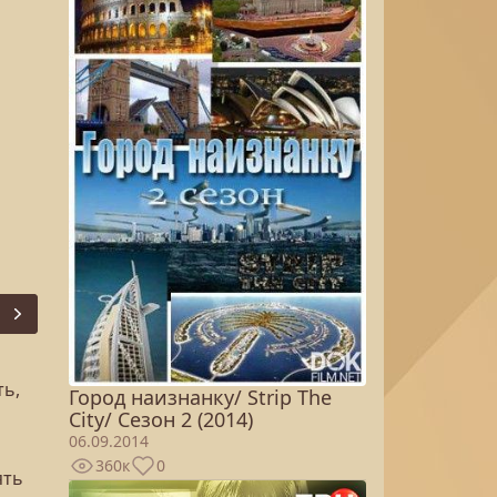
Next
ть,
Город наизнанку/ Strip The
City/ Сезон 2 (2014)
06.09.2014
360к
0
ять