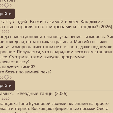
у готовы?
00
0
рейти
 как у людей. Выжить зимой в лесу. Как дикие
отные справляются с морозами и голодом? (2026)
1.2026
рода надела дополнительное украшение – изморозь. Зи
е холодная, но зато какая красивая. Мягкий снег или
истая изморозь животным не в тягость, даже поднимаю
роение. Получается, что в нарядном лесу всем становит
елее. Смотрите в этом выпуске программы:
о зевает в лесу?
о целуется зимой?
кто бежит по зимней реке?
00
0
рейти
самых... Звездные танцы (2026)
5.2026
танцовка Тани Булановой своими нелепыми па просто
рвала интернет. Восхищают фирменные прыжки Олега