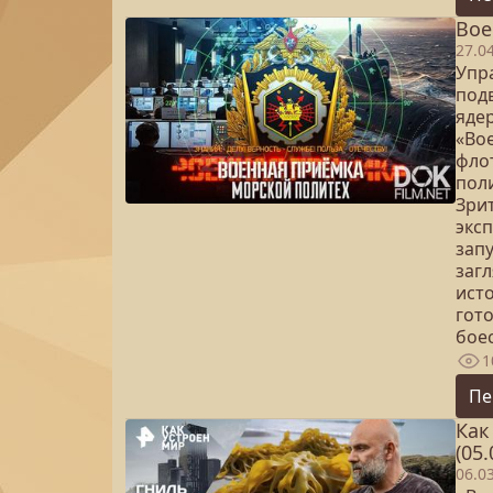
Вое
27.0
Упр
подв
ядер
«Во
флот
пол
Зрит
экс
зап
заг
исто
гото
бое
1
Пе
Как
(05.
06.0