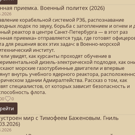
нная приемка. Военный политех (2026)
4.2026
авление корабельной системой РЭБ, распознавание
одных лодок по звуку, борьба с затоплением и огнем и 
ный реактор в центре Санкт-Петербурга — в этот раз
енная приемка» отправляется туда, где готовят офицеро
а для решения всех этих задач: в Военно-морской
итехнический институт.
ели увидят, как курсанты проходят обучение в
периментальной дизель-электрической подлодке, как он
ускают морские газотурбинные двигатели и впервые
лянут внутрь учебного ядерного реактора, расположенно
рическом здании Адмиралтейства. Рассказ о том, как
вят специалистов, от которых зависит безопасность и
способность флота.
00
0
рейти
 устроен мир с Тимофеем Баженовым. Гниль
03.2026)
3.2026