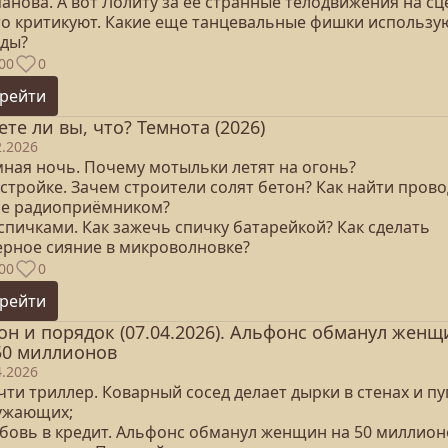
анова. А вот Лолиту за ее странные телодвижения на сц
то критикуют. Какие еще танцевальные фишки использу
зды?
00
0
рейти
ете ли вы, что? Темнота (2026)
2.2026
мная ночь. Почему мотыльки летят на огонь?
 стройке. Зачем строители солят бетон? Как найти прово
не радиоприёмником?
 спичками. Как зажечь спичку батарейкой? Как сделать
ерное сияние в микроволновке?
00
0
рейти
он и порядок (07.04.2026). Альфонс обманул женщ
50 миллионов
4.2026
чти триллер. Коварный сосед делает дырки в стенах и пу
ужающих;
юбовь в кредит. Альфонс обманул женщин на 50 миллион