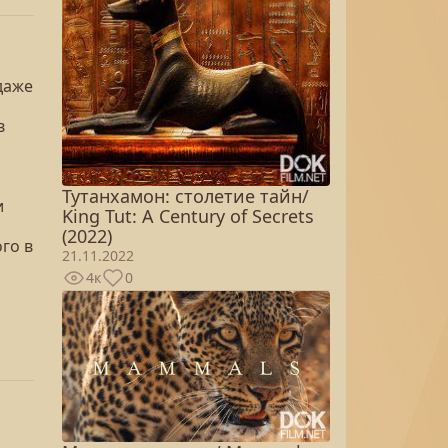
даже
в
Тутанхамон: столетие тайн/
и
King Tut: A Century of Secrets
(2022)
го в
21.11.2022
4к
0