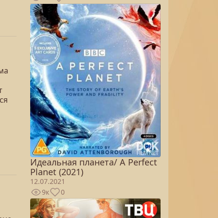
ма
т
ся
Идеальная планета/ A Perfect
Planet (2021)
12.07.2021
9к
0