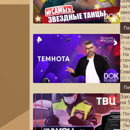
Газм
час
зве
1
Пе
Зна
09.0
- Те
- На
сте
- За
Сев
1
Пе
Зак
на 
08.0
- По
окр
- Л