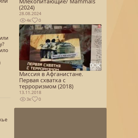
Млекопитающие/ Mammals
или
(2024)
28.08.2024
4к
0
чили
у?
нило
й
Миссия в Афганистане.
Первая схватка с
терроризмом (2018)
13.11.2018
3к
0
жье