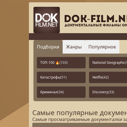
Подборки
Жанры
Популярное
ТОП-100 🔥
(103)
National Geographic
(
Катастрофы
(51)
Netflix
(42)
Криминал
(34)
Discovery
(33)
Самые популярные докумен
Самые просматриваемые документалки за