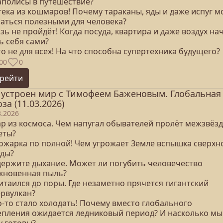
аполисы в путешествие?
тека из кошмаров! Почему тараканы, яды и даже испуг м
заться полезными для человека?
язь не пройдёт! Когда посуда, квартира и даже воздух на
ь себя сами?
то не для всех! На что способна супертехника будущего?
00
0
рейти
 устроен мир с Тимофеем Баженовым. Глобальная
оза (11.03.2026)
3.2026
дар из космоса. Чем напугал обывателей пролёт межзвёз
еты?
рожарка по полной! Чем угрожает Земле вспышка сверхн
зды?
адержите дыхание. Может ли погубить человечество
кновенная пыль?
итаился до поры. Где незаметно прячется гигантский
ервулкан?
о-то стало холодать! Почему вместо глобального
епления ожидается ледниковый период? И насколько мы