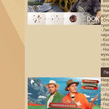
- В
лаз
- Х
друг
- О
тухл
- Л
чёр
- Ко
обл
- Н
мух
чел
1
Пе
Нев
поб
30.0
- «
обе
- Го