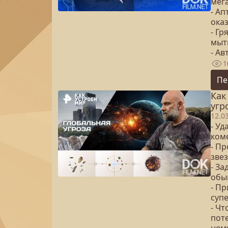
мег
- Ап
ока
- Гр
мыт
- Ав
1
Пе
Как
угр
12.0
- У
ком
- П
зве
- З
обы
- Пр
суп
- Чт
пот