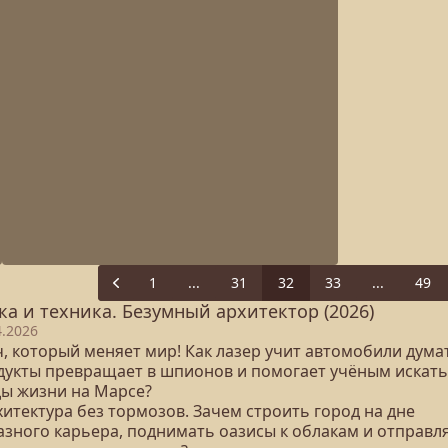
1
...
31
32
33
...
49
Previous
ка и техника. Безумный архитектор (2026)
4.2026
ч, который меняет мир! Как лазер учит автомобили дума
дукты превращает в шпионов и помогает учёным искать
ды жизни на Марсе?
хитектура без тормозов. Зачем строить город на дне
азного карьера, поднимать оазисы к облакам и отправл