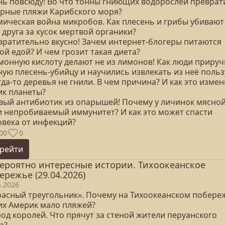
онь повсюду! Во что тонны гниющих водорослей преврат
урные пляжи Карибского моря?
имическая война микробов. Как плесень и грибы убивают
 друга за кусок мертвой органики?
твратительно вкусно! Зачем интернет-блогеры питаются
ой едой? И чем грозит такая диета?
имонную кислоту делают не из лимонов! Как люди приру
ную плесень-убийцу и научились извлекать из неё польз
гда-то деревья не гнили. В чем причина? И как это изме
ик планеты?
овый антибиотик из опарышей! Почему у личинок мясно
и непробиваемый иммунитет? И как это может спасти
овека от инфекций?
00
0
рейти
ероятно интересные истории. Тихоокеанское
ережье (29.04.2026)
4.2026
Красный треугольник». Почему на Тихоокеанском побере
их Америк мало пляжей?
род королей. Что прячут за стеной жители перуанского