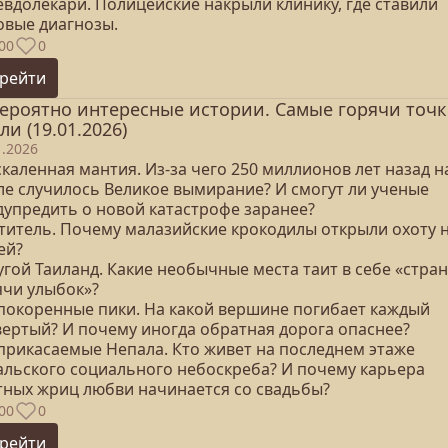
евдолекари. Полицейские накрыли клинику, где ставили
овые диагнозы.
00
0
рейти
ероятно интересные истории. Самые горячи точ
ли (19.01.2026)
1.2026
скаленная мантия. Из-за чего 250 миллионов лет назад н
ле случилось Великое вымирание? И смогут ли ученые
дупредить о новой катастрофе заранее?
ститель. Почему малазийские крокодилы открыли охоту 
ей?
угой Таиланд. Какие необычные места таит в себе «стра
ячи улыбок»?
епокоренные пики. На какой вершине погибает каждый
вертый? И почему иногда обратная дорога опаснее?
еприкасаемые Непала. Кто живет на последнем этаже
альского социального небоскреба? И почему карьера
тных жриц любви начинается со свадьбы?
00
0
рейти