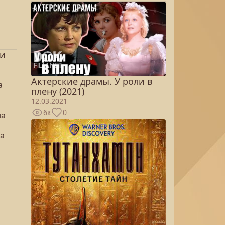
ки
Актерские драмы. У роли в
а
плену (2021)
12.03.2021
6к
0
на
на