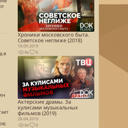
ене
ют
Хроники московского быта.
Советское неглиже (2018)
16.09.2019
6к
0
д в
ин
Актерские драмы. За
кулисами музыкальных
гает
фильмов (2019)
28.04.2019
ов;
6к
0