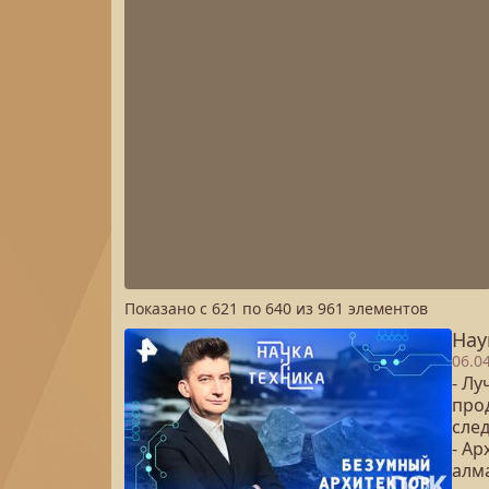
Показано с
621
по
640
из
961
элементов
Нау
06.0
- Лу
про
сле
- Ар
алм