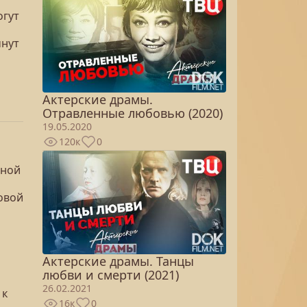
огут
чнут
Актерские драмы.
Отравленные любовью (2020)
19.05.2020
120к
0
дной
овой
Актерские драмы. Танцы
любви и смерти (2021)
26.02.2021
 к
16к
0