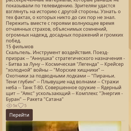
показывали по телевидению. Зрителям удастся
взглянуть на историю с другой стороны. Узнать о
тех фактах, о которых никто до сих пор не знал.
Пережить вместе с героями волнующее время
отчаянных страхов, объяснимых сомнений,
огромных надежд, досадных поражений и громких
побед.
15 фильмов
Скальпель. Инструмент воздействия. Поезд-
призрак -- "Аннушка" стратегического назначения -
- Битва за Луну -- Космическая "Легенда" -- Крейсер
"холодной" войны -- "Морские хищники" --
Охотники за подводными лодками -- "Пираньи.
Тени глубин" -- Плывущие над волнами -- Стражи
неба -- Танк Т-80. Совершенное оружие -- Ядерный
щит -- "Аякс" ускользающий -- Комплекс "Энергия -
Буран" -- Ракета "Сатана"
5к
5
Перейти