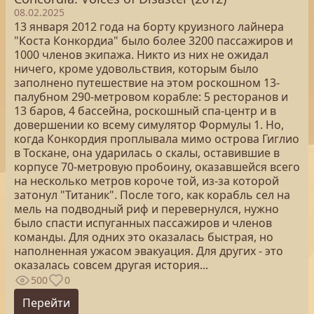
08.02.2025
13 января 2012 года на борту круизного лайнера
"Коста Конкордиа" было более 3200 пассажиров и
1000 членов экипажа. Никто из них не ожидал
ничего, кроме удовольствия, которым было
заполнено путешествие на этом роскошном 13-
палубном 290-метровом корабле: 5 ресторанов и
13 баров, 4 бассейна, роскошный спа-центр и в
довершении ко всему симулятор Формулы 1. Но,
когда Конкордия проплывала мимо острова Гиглио
в Тоскане, она ударилась о скалы, оставившие в
корпусе 70-метровую пробоину, оказавшейся всего
на несколько метров короче той, из-за которой
затонул "Титаник". После того, как корабль сел на
мель на подводный риф и перевернулся, нужно
было спасти испуганных пассажиров и членов
команды. Для одних это оказалась быстрая, но
наполненная ужасом эвакуация. Для других - это
оказалась совсем другая история...
500
0
Перейти