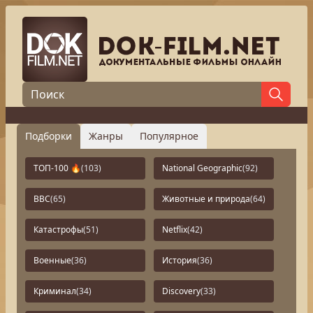
Подборки
Жанры
Популярное
ТОП-100 🔥
(103)
National Geographic
(92)
BBC
(65)
Животные и природа
(64)
Катастрофы
(51)
Netflix
(42)
Военные
(36)
История
(36)
Криминал
(34)
Discovery
(33)