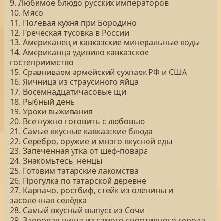
9. Любимое блюдо русских императоров
10. Мясо
11. Полевая кухня при Бородино
12. Греческая тусовка в России
13. Американец и кавказские минеральные воды
14. Американца удивило кавказское
гостеприимство
15. Сравниваем армейский сухпаек РФ и США
16. Яичница из страусиного яйца
17. Восемнадцатичасовые щи
18. Рыбный день
19. Уроки выживания
20. Все нужно готовить с любовью
21. Самые вкусные кавказские блюда
22. Серебро, оружие и много вкусной еды
23. Запечённая утка от шеф-повара
24. Знакомьтесь, ненцы
25. Готовим татарские лакомства
26. Прогулка по татарской деревне
27. Карпачо, ростбиф, стейк из оленины и
засоленная селёдка
28. Самый вкусный выпуск из Сочи
29. Здоровая пища из самого спортивного города