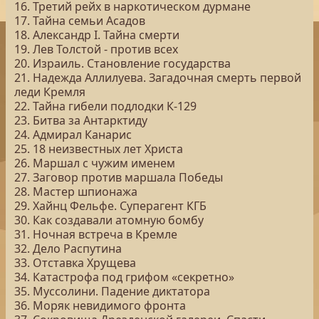
16. Третий рейх в наркотическом дурмане
17. Тайна семьи Асадов
18. Александр I. Тайна смерти
19. Лев Толстой - против всех
20. Израиль. Становление государства
21. Надежда Аллилуева. Загадочная смерть первой
леди Кремля
22. Тайна гибели подлодки К-129
23. Битва за Антарктиду
24. Адмирал Канарис
25. 18 неизвестных лет Христа
26. Маршал с чужим именем
27. Заговор против маршала Победы
28. Мастер шпионажа
29. Хайнц Фельфе. Суперагент КГБ
30. Как создавали атомную бомбу
31. Ночная встреча в Кремле
32. Дело Распутина
33. Отставка Хрущева
34. Катастрофа под грифом «секретно»
35. Муссолини. Падение диктатора
36. Моряк невидимого фронта