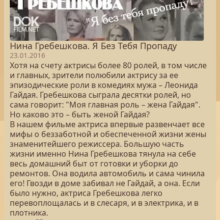
Нина Гребешкова. Я Без Тебя Пропаду
23.01.2016
Хотя на счету актрисы более 80 ролей, в том числе
и главных, зрители полюбили актрису за ее
эпизодические роли в комедиях мужа – Леонида
Гайдая. Гребешкова сыграла десятки ролей, но
сама говорит: "Моя главная роль – жена Гайдая".
Но каково это – быть женой Гайдая?
В нашем фильме актриса впервые развенчает все
мифы о беззаботной и обеспеченной жизни жены
знаменитейшего режиссера. Большую часть
жизни именно Нина Гребешкова тянула на себе
весь домашний быт от готовки и уборки до
ремонтов. Она водила автомобиль и сама чинила
его! Гвозди в доме забивал не Гайдай, а она. Если
было нужно, актриса Гребешкова легко
перевоплощалась и в слесаря, и в электрика, и в
плотника.