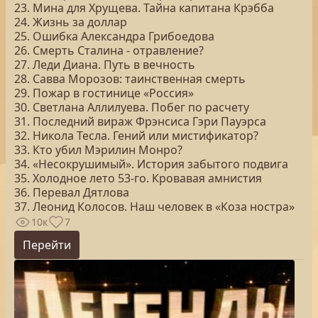
23. Мина для Хрущева. Тайна капитана Крэбба
24. Жизнь за доллар
25. Ошибка Александра Грибоедова
26. Смерть Сталина - отравление?
27. Леди Диана. Путь в вечность
28. Савва Морозов: таинственная смерть
29. Пожар в гостинице «Россия»
30. Светлана Аллилуева. Побег по расчету
31. Последний вираж Фрэнсиса Гэри Пауэрса
32. Никола Тесла. Гений или мистификатор?
33. Кто убил Мэрилин Монро?
34. «Несокрушимый». История забытого подвига
35. Холодное лето 53-го. Кровавая амнистия
36. Перевал Дятлова
37. Леонид Колосов. Наш человек в «Коза ностра»
10к
7
Перейти