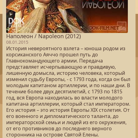
Наполеон / Napoleon (2012)
08.01.2015
История невероятного взлета – юноша родом из
корсиканского Аяччо прошел путь до
Главнокомандующего армии. Передача
представляет исчерпывающую и правдивую,
лишенную домысла, историю человека, который
изменил судьбу Европы, - с 1793 года, когда он был
молодым капитаном артиллерии, и по наши дни. В
течение более двух десятилетий, с 1793 по 1815
год, вся Европа находилась во власти молодого
капитана артиллерии, который стал императором.
Его история – это история Европы XIX столетия. От
его военного и дипломатического таланта, до
императорской семьи и людей из его окружения,
от его противников до последнего верного
сторонника на острове Святой Елены.