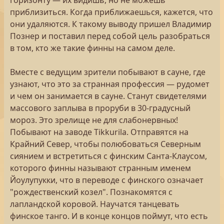
горизонту — их видишь, но не можешь
приблизиться. Когда приближаешься, кажется, что
они удаляются. К такому выводу пришел Владимир
Познер и поставил перед собой цель разобраться
в том, кто же такие финны на самом деле.
Вместе с ведущим зрители побывают в сауне, где
узнают, что это за странная профессия — рудомет
и чем он занимается в сауне. Станут свидетелями
массового заплыва в проруби в 30-градусный
мороз. Это зрелище не для слабонервных!
Побывают на заводе Tikkurila. Отправятся на
Крайний Север, чтобы полюбоваться Северным
сиянием и встретиться с финским Санта-Клаусом,
которого финны называют странным именем
Йоулупукки, что в переводе с финского означает
"рождественский козел". Познакомятся с
лапландской коровой. Научатся танцевать
финское танго. И в конце концов поймут, что есть