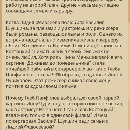
работу на второй план. Другие – весьма успешно
совмещали семью и карьеру.
Когда Лидия Федосеева полюбила Василия
Шукшина, за плечами и у актрисы, и у режиссера
были романы, разводы, фильмы и роли. Однако их
встреча кардинально изменила жизнь и карьеру
обоих. В отличие от Василия Шукшина, Станислав
Ростоцкий снимать жену в своих фильмах не
очень любил. Хотя роль Нины Меньшиковой в его
картине "Доживем до понедельника" стала
ярчайшей работой в ее карьере. А вот кино Глеба
Панфилова – это на 90% образы, созданные Инной
Чуриковой. Этот режиссер снимал свою жену
почти в каждом своем фильме.
Почему Глеб Панфилов выбрал для своей первой
картины Инну Чурикову, в которую никто не верил,
как в актрису? Из-за чего Станислав Ростоцкий
взял жену только в один свой фильм? И чем
пожертвовал Василий Шукшин ради семьи с
Лидией Федосеевой?