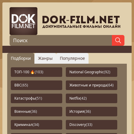
Подборки
Жанры
Популярное
ТОП-100 🔥
(103)
National Geographic
(92)
BBC
(65)
Животные и природа
(64)
Катастрофы
(51)
Netflix
(42)
Военные
(36)
История
(36)
Криминал
(34)
Discovery
(33)