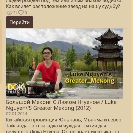
людей рожден под тем или иным знаком зодиака.
Как влияет расположение звезд на нашу судьбу?
2к
0
Перейти
Большой Меконг С Люком Нгуеном / Luke
Nguyen\'S Greater Mekong (2012)
07.01.2014
Китайская провинция Юньнань, Мьянма и север
Тайланда - это загадка и чуждая стихия для
ведущего Люка Нгуена. Он не знает их языка, но