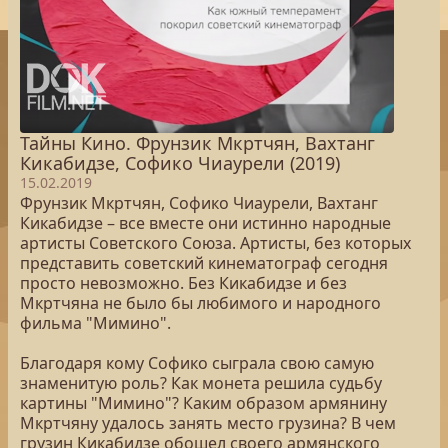
Тайны Кино. Фрунзик Мкртчян, Вахтанг
Кикабидзе, Софико Чиаурели (2019)
15.02.2019
Фрунзик Мкртчян, Софико Чиаурели, Вахтанг
Кикабидзе – все вместе они истинно народные
артисты Советского Союза. Артисты, без которых
представить советский кинематограф сегодня
просто невозможно. Без Кикабидзе и без
Мкртчяна не было бы любимого и народного
фильма "Мимино".
Благодаря кому Софико сыграла свою самую
знаменитую роль? Как монета решила судьбу
картины "Мимино"? Каким образом армянину
Мкртчяну удалось занять место грузина? В чем
грузин Кикабидзе обошел своего армянского