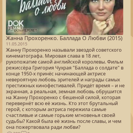
Жанна Прохоренко. Баллада О Любви (2015)
11.05.2015
Жанну Прохоренко называли звездой советского
кинематографа. Мировая слава в 18 лет,
рукопожатие самой английской королевы. Фильм
режиссёра Григория Чухрая "Баллада о солдате" в
конце 1950-х принёс начинающей актрисе
невероятную любовь зрителей и награды самых
престижных кинофестивалей. Придёт время – и не
экранная, а реальная, земная любовь обрушится
на Жанну Прохоренко с бешеной силой, которая
перевернёт всю её жизнь. Кто этот брутальный
герой, с которым актриса пережила самые
счастливые и самые горькие мгновенья своей
судьбы? Какой была её жизнь после славы, и чем
она пожертвовала ради любви?