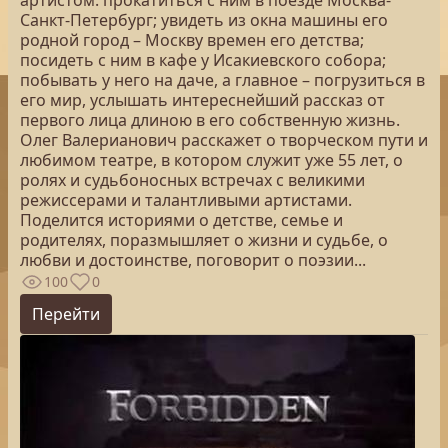
артистом: прокатиться с ним в поезде Москва-
Санкт-Петербург; увидеть из окна машины его
родной город – Москву времен его детства;
посидеть с ним в кафе у Исакиевского собора;
побывать у него на даче, а главное – погрузиться в
его мир, услышать интереснейший рассказ от
первого лица длиною в его собственную жизнь.
Олег Валерианович расскажет о творческом пути и
любимом театре, в котором служит уже 55 лет, о
ролях и судьбоносных встречах с великими
режиссерами и талантливыми артистами.
Поделится историями о детстве, семье и
родителях, поразмышляет о жизни и судьбе, о
любви и достоинстве, поговорит о поэзии...
100
0
Перейти