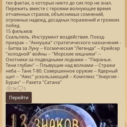
тех фактах, о которых никто до сих пор не знал.
Пережить вместе с героями волнующее время
отчаянных страхов, объяснимых сомнений,
огромных надежд, досадных поражений и громких
побед.
15 фильмов
Скальпель. Инструмент воздействия. Поезд-
призрак -- "Аннушка" стратегического назначения -
- Битва за Луну -- Космическая "Легенда" -- Крейсер
"холодной" войны -- "Морские хищники" --
Охотники за подводными лодками -- "Пираньи.
Тени глубин" -- Плывущие над волнами -- Стражи
неба -- Танк Т-80. Совершенное оружие -- Ядерный
щит -- "Аякс" ускользающий -- Комплекс "Энергия -
Буран" -- Ракета "Сатана"
5к
5
Перейти