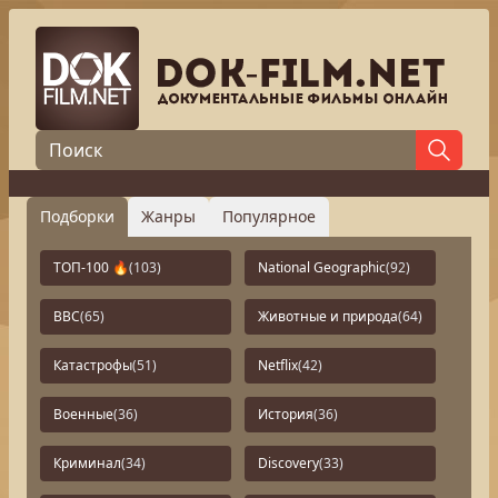
Подборки
Жанры
Популярное
ТОП-100 🔥
(103)
National Geographic
(92)
BBC
(65)
Животные и природа
(64)
Катастрофы
(51)
Netflix
(42)
Военные
(36)
История
(36)
Криминал
(34)
Discovery
(33)