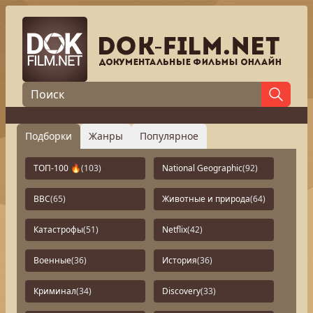
Подборки
Жанры
Популярное
ТОП-100 🔥
(103)
National Geographic
(92)
BBC
(65)
Животные и природа
(64)
Катастрофы
(51)
Netflix
(42)
Военные
(36)
История
(36)
Криминал
(34)
Discovery
(33)