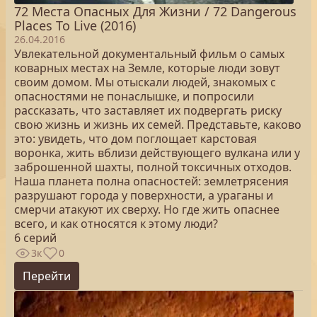
72 Места Опасных Для Жизни / 72 Dangerous
Places To Live (2016)
26.04.2016
Увлекательной документальный фильм о самых
коварных местах на Земле, которые люди зовут
своим домом. Мы отыскали людей, знакомых с
опасностями не понаслышке, и попросили
рассказать, что заставляет их подвергать риску
свою жизнь и жизнь их семей. Представьте, каково
это: увидеть, что дом поглощает карстовая
воронка, жить вблизи действующего вулкана или у
заброшенной шахты, полной токсичных отходов.
Наша планета полна опасностей: землетрясения
разрушают города у поверхности, а ураганы и
смерчи атакуют их сверху. Но где жить опаснее
всего, и как относятся к этому люди?
6 серий
3к
0
Перейти