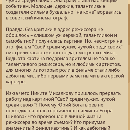
чужой среди своих". Она сразу стала настоящим
событием. Молодые, дерзкие, талантливые
создатели фильма буквально "на коне" ворвались
в советский кинематограф.
Правда, без критики в адрес режиссера не
обошлось – слишком уж дерзкой, талантливой и
самобытной получилась картина. Но, несмотря на
это, фильм "Свой среди чужих, чужой среди своих"
смотрели завороженно тогда, смотрят и сейчас.
Ведь эта картина подарила зрителям не только
талантливого режиссера, но и любимых артистов,
для многих из которых роли в фильме стали либо
дебютными, либо первыми заметными в актерской
карьере.
Из-за чего Никите Михалкову пришлось прервать
работу над картиной "Свой среди чужих, чужой
среди своих"? Почему Юрий Богатырев не
подходил на роль героического чекиста Егора
Шилова? Что произошло в личной жизни
режиссера во время съемок? Кто придумал
знаменитый финал картины? И как дебютный