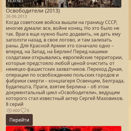
Освободители (2013)
26.06.2013
Когда советские войска вышли на границу СССР,
многие думали: все, войне конец. Но это было не
так. Врага еще нужно было додавить, не дать ему
заползти назад, в свое логово, и там зализать
раны. Для Красной Армии это означало одно –
вперед, на Запад, на Берлин! Перед нашими
солдатами открывались европейские территории,
которые предстояло любой ценой очистить от
немецко-фашистских захватчиков. Переход Дуная,
операции по освобождению польских городов и
фабрики смерти – концлагеря Освенцим, Белграда,
Будапешта, Праги, взятие Берлина – об этом
документальный цикл «Освободители», ведущим
которого стал известный актер Сергей Маховиков.
8 серий
600
0
Перейти