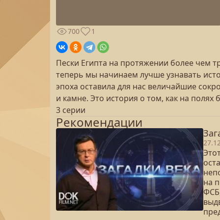
700
1
Пески Египта на протяжении более чем 
теперь мы начинаем лучше узнавать исто
эпоха оставила для нас величайшие сокро
и камне. Это история о том, как на поля
3 серии
Рекомендации
Заг
27.1
Это
ост
неп
на 
ФСБ
выд
пре