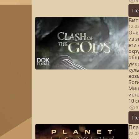
4
Пе
Бит
12.0
Оче
из 
эти
окр
обще
умер
куль
воз
Бог
Мин
ист
10 
3
Пе
Пла
22.0