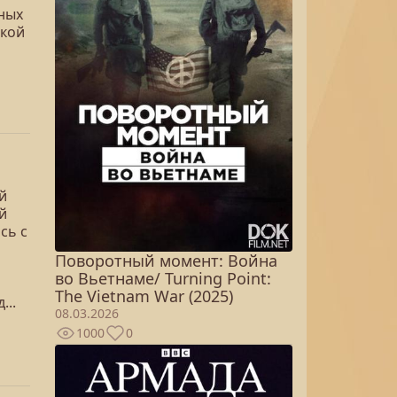
ных
ской
й
й
сь с
Поворотный момент: Война
во Вьетнаме/ Turning Point:
The Vietnam War (2025)
...
08.03.2026
1000
0