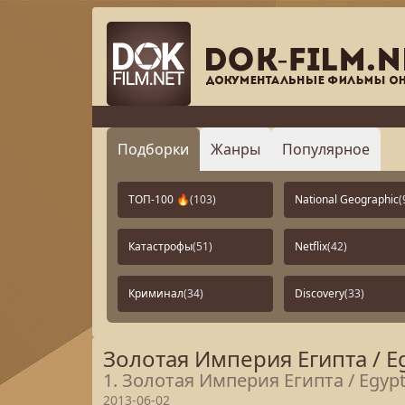
Подборки
Жанры
Популярное
ТОП-100 🔥
(103)
National Geographic
(
Катастрофы
(51)
Netflix
(42)
Криминал
(34)
Discovery
(33)
Золотая Империя Египта / Eg
1. Золотая Империя Египта / Egypt
2013-06-02