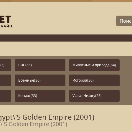
92)
BBC
(65)
Животные и природа
(64)
Военные
(36)
История
(36)
Космос
(33)
Viasat History
(28)
ypt\'S Golden Empire (2001)
\'S Golden Empire (2001)