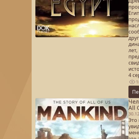
Дре
проц
Еги
про
нас
соо
дру
дина
лет
пре
сви
ист
4 с
1
Пе
Чел
All 
30.1
Это 
уви
мен
это