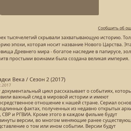
Сообщить об о
трех тысячелетий скрывали захватывающую историю. То
рию эпохи, которая носит название Нового Царства. Эт
вища Древнего мира - богатое наследие в папирусе, зо
х битв простыми воинами была создана великая империя.
адки Века / Сезон 2 (2017)
2.2017
т документальный цикл рассказывает о событиях, котор
авили важный след в мировой истории и имеют
осредственное отношение к нашей стране. Сериал осно
подлинных фактах, полученных из недавно открытых арх
, СВР и РГВИА. Кроме этого в каждом фильме будут
винуты версии, во многом меняющие ранее существую
дставление о том или ином событии. Версии будут