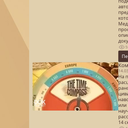
под
авт
пре
кот
Мед
про
опи
доку
1
Пе
Ком
14.0
На 
рас
ран
цив
навс
или 
нау
рас
14 