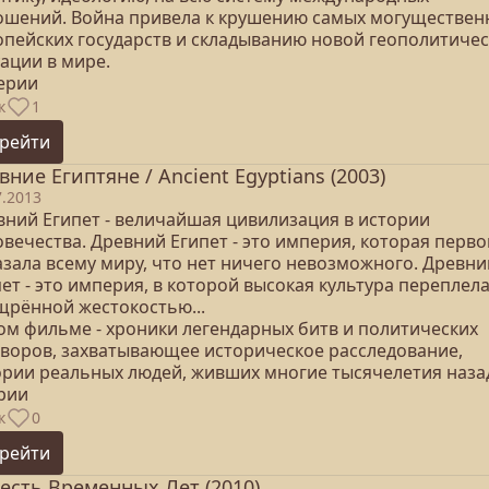
ошений. Война привела к крушению самых могуществен
опейских государств и складыванию новой геополитиче
ации в мире.
серии
к
1
рейти
вние Египтяне / Ancient Egyptians (2003)
7.2013
вний Египет - величайшая цивилизация в истории
вечества. Древний Египет - это империя, которая перво
азала всему миру, что нет ничего невозможного. Древни
ет - это империя, в которой высокая культура переплела
щрённой жестокостью...
том фильме - хроники легендарных битв и политических
оворов, захватывающее историческое расследование,
ории реальных людей, живших многие тысячелетия назад
ерии
к
0
рейти
есть Временных Лет (2010)