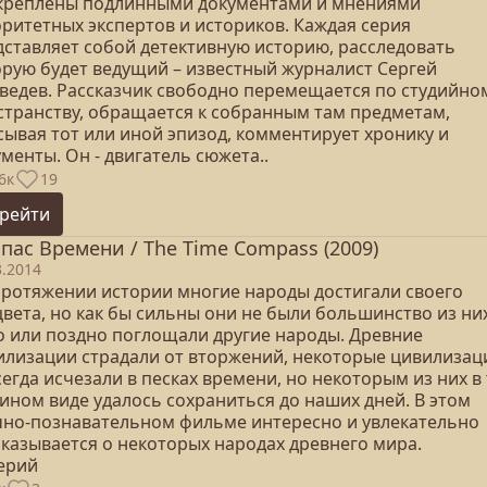
креплены подлинными документами и мнениями
оритетных экспертов и историков. Каждая серия
дставляет собой детективную историю, расследовать
орую будет ведущий – известный журналист Сергей
ведев. Рассказчик свободно перемещается по студийно
странству, обращается к собранным там предметам,
сывая тот или иной эпизод, комментирует хронику и
менты. Он - двигатель сюжета..
6к
19
рейти
пас Времени / The Time Compass (2009)
3.2014
протяжении истории многие народы достигали своего
цвета, но как бы сильны они не были большинство из ни
о или поздно поглощали другие народы. Древние
илизации страдали от вторжений, некоторые цивилизац
егда исчезали в песках времени, но некоторым из них в
ином виде удалось сохраниться до наших дней. В этом
чно-познавательном фильме интересно и увлекательно
сказывается о некоторых народах древнего мира.
серий