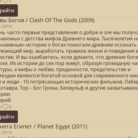
к
3
рейти
вы Богов / Clash Of The Gods (2009)
3.2014
нь часто первые представления о добре и зле мы получ
знакомых с детства мифов Древнего мира. Тысячелетия н
 «наивные» истории о богах помогали древним осознать
ужающий мир, выработать правила жизни и поведения 
стве. И вы ошибаетесь, если думаете, что древние бог
ли. Их истории до сих пор живут, образуя громадную ча
туры, а мифы о любви, преданности, предательстве и
мездии являются богатой основой для современного кин
и и люди - 10 потрясающих исторических фильмов: Лаби
отавра, Тор – Бог Грома, Беовульф и другие захватыва
ории.
серий
к
0
рейти
нета Египет / Planet Egypt (2011)
2.2014