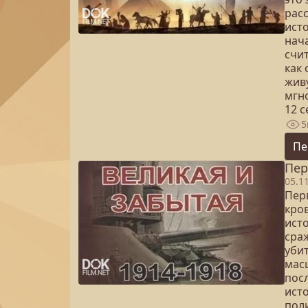
рас
ист
нач
счит
как
жив
мгн
12 
5
Пе
Пер
05.1
Перв
кро
исто
сраж
уби
мас
пос
ист
пол