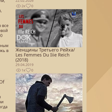
ли,
22.02.2026
2к
0
,
 все
евой
00
рным
Женщины Третьего Рейха/
жь в
Les Femmes Du Iiie Reich
(2018)
29.04.2019
1к
0
Of
ы
ни
огда