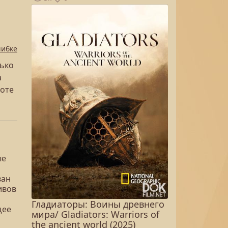
шибке
лько
а
лоте
ые
ван
ивов
Гладиаторы: Воины древнего
щее
мира/ Gladiators: Warriors of
the ancient world (2025)