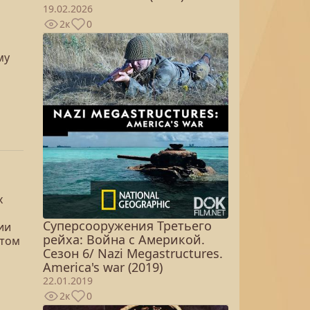
19.02.2026
2к
0
му
х
Суперсооружения Третьего
ии
рейха: Война с Америкой.
 том
Сезон 6/ Nazi Megastructures.
America's war (2019)
22.01.2019
2к
0