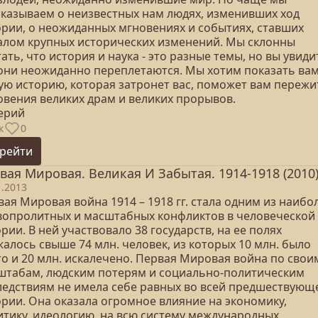
сказываем о неизвестных нам людях, изменивших ход
ории, о неожиданных мгновениях и событиях, ставших
алом крупных исторических изменений. Мы склонны
ать, что история и наука - это разные темы, но вы увиди
 они неожиданно переплетаются. Мы хотим показать ва
ую историю, которая затронет вас, поможет вам пережи
овения великих драм и великих прорывов.
серий
к
0
рейти
вая Мировая. Великая И Забытая. 1914-1918 (2010
1.2013
ая Мировая война 1914 – 1918 гг. стала одним из наибо
вопролитных и масштабных конфликтов в человеческой
рии. В ней участвовало 38 государств, на ее полях
алось свыше 74 млн. человек, из которых 10 млн. было
то и 20 млн. искалечено. Первая Мировая война по свои
штабам, людским потерям и социально-политическим
ледствиям не имела себе равных во всей предшествующ
ории. Она оказала огромное влияние на экономику,
итику, идеологию, на всю систему международных