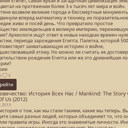
вний Египет, самая яркая и загадочная цивилизация Зем
ветал на протяжении более 3-х тысяч лет мира и войн.
птяне возвели великие города и бессмертные монументы
двинули вперед математику и технику, их поразительное
ледие живо и посей день. Что превратило простое
бщество земледельцев в великую империю, пережившую
гие? Археологи ищут ответ в новых находках времен нул
стии, периода зарождения Египта. Палетка, которой 50
, повествует захватывающую историю о войне,
дшествовавшей этому. Но можно ли считать ее достове
детельством рождения Египта или же это древнейшая ло
ории?
ерии
к
0
рейти
овечество: История Всех Нас / Mankind: The Story 
Of Us (2012)
2.2013
история о том, как мы стали такими, какие мы теперь. В
дите самых разных людей, которых объединяет то, что о
яли правила игры. Иногда это знаменитые личности. Ин
 злодеи, неожиданно изменившие мир. Но чаще мы