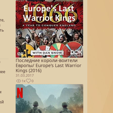
те,
м
ть
Последние короли-воители
)
Европы/ Europe's Last Warrior
Kings (2016)
лее
31.03.2017
1к
0
м
ей