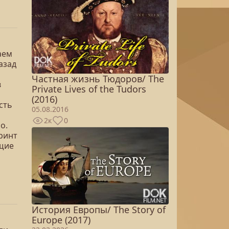
аем
азад
Частная жизнь Тюдоров/ The
в
Private Lives of the Tudors
и
(2016)
сть
05.08.2016
2к
0
о.
ринт
ющие
История Европы/ The Story of
Europe (2017)