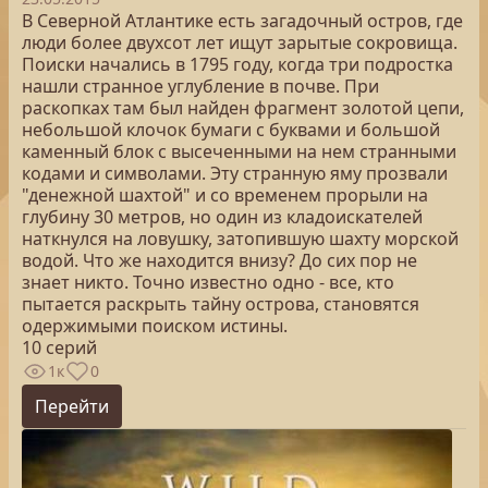
В Северной Атлантике есть загадочный остров, где
люди более двухсот лет ищут зарытые сокровища.
Поиски начались в 1795 году, когда три подростка
нашли странное углубление в почве. При
раскопках там был найден фрагмент золотой цепи,
небольшой клочок бумаги с буквами и большой
каменный блок с высеченными на нем странными
кодами и символами. Эту странную яму прозвали
"денежной шахтой" и со временем прорыли на
глубину 30 метров, но один из кладоискателей
наткнулся на ловушку, затопившую шахту морской
водой. Что же находится внизу? До сих пор не
знает никто. Точно известно одно - все, кто
пытается раскрыть тайну острова, становятся
одержимыми поиском истины.
10 серий
1к
0
Перейти