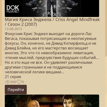
Магия Криса Энджела / Criss Angel Mindfreak
/ Сезон 2 (2007)
12.08.2013
Фокусник Крис Энджел выходит на дороги Лас
Вегаса, показывая потрясающие и неописуемые
фокусы. Он, конечно, не Дэвид Копирфильд и не
Дэвид Блэйна, но его мастерство восхищает
многих. Это что-то невообразимое: левитация,
чтение мыслей, предчувствие будущих событий…
Но и это еще не все. Он удивляет различными
другими странными и не поддающимися
человеческой логике вещами…
21 серия
600
0
Перейти