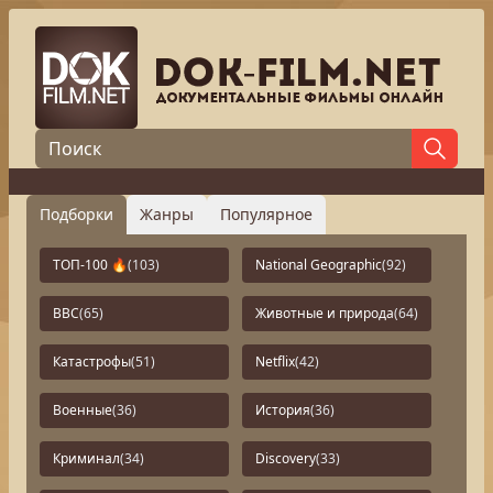
Подборки
Жанры
Популярное
ТОП-100 🔥
(103)
National Geographic
(92)
BBC
(65)
Животные и природа
(64)
Катастрофы
(51)
Netflix
(42)
Военные
(36)
История
(36)
Криминал
(34)
Discovery
(33)