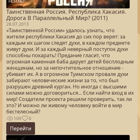
Таинственная Россия. Республика Хакасия.
Дорога В Параллельный Мир? (2011)
28.07.2013
«Таинственной России» удалось узнать, что
жители республики Хакасия до сих пор верят: за
каждым их шагом следят духи, в каждом предмете
живут духи. И за каждый неверный поступок духи
способны покарать! Предание гласит, что
огромная каменная баба дарует детей бесплодным
женщинам, но за непочтительное отношение -
убивает их. А в огромном Туимском провале духи
забирают человеческие жизни за то, что был
разрушен древний курган. Но иногда с высшими
силами можно договориться... Если найти вход в их
мир! Создатели проекта решили проверить, так ли
это? И можно ли живому человеку войти в мир
бестелесный?
100
0
Перейти