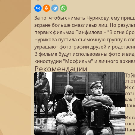
За то, чтобы снимать Чурикову, ему приш
экране больше смазливых лиц. Но резуль
первых фильмах Панфилова – "В огне брод
Чурикова пустила съемочную группу в св
украшают фотографии друзей и родствен
В фильме будут использованы фото и вид
киностудии "Мосфильм" и личного архив
Рекомендации
Тай
21.0
Их 
созн
как
Пан
Их в
сост
Пан