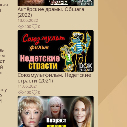
игая
Актёрские драмы. Общага
и
(2022)
13.05.2022
400
0
нь
ем
вот
ой
м
Союзмультфильм. Недетские
страсти (2021)
11.06.2021
нну
400
0
о
И