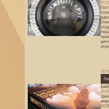
05.1
Гос
толь
одн
Они
сту
пор
при
дип
атр
9
Пе
Биб
26.0
Цик
мир
ССС