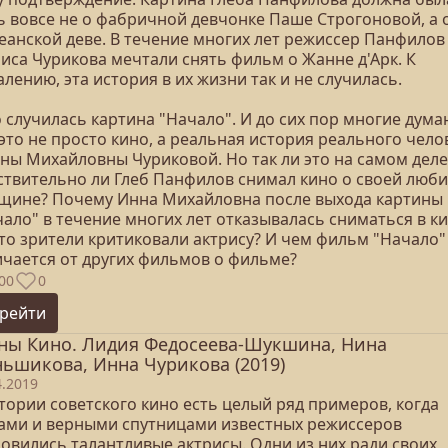
ь вовсе не о фабричной девчонке Паше Строгоновой, а 
еанской деве. В течение многих лет режиссер Панфилов
иса Чурикова мечтали снять фильм о Жанне д'Арк. К
лению, эта история в их жизни так и не случилась.
 случилась картина "Начало". И до сих пор многие дума
это не просто кино, а реальная история реального чело
нны Михайловны Чуриковой. Но так ли это на самом деле
ствительно ли Глеб Панфилов снимал кино о своей люб
щине? Почему Инна Михайловна после выхода картины
ало" в течение многих лет отказывалась сниматься в к
что зрители критиковали актрису? И чем фильм "Начало"
ичается от других фильмов о фильме?
00
0
рейти
ны Кино. Лидия Федосеева-Шукшина, Нина
ьшикова, Инна Чурикова (2019)
4.2019
тории советского кино есть целый ряд примеров, когда
ами и верными спутницами известных режиссеров
новились талантливые актрисы. Одни из них ради своих