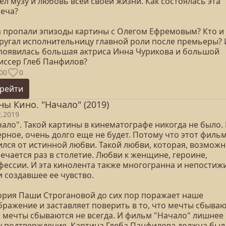
л музу и любовь всей своей жизни. Как состоялась эта
реча?
а пропали эпизоды картины с Олегом Ефремовым? Кто и 
 ругал исполнительницу главной роли после премьеры? 
 появилась большая актриса Инна Чурикова и большой
иссер Глеб Панфилов?
00
0
рейти
ны Кино. "Начало" (2019)
2.2019
ало". Такой картины в кинематографе никогда не было. 
рное, очень долго еще не будет. Потому что этот филь
ился от истинной любви. Такой любви, которая, возможн
ечается раз в столетие. Любви к женщине, героине,
фессии. И эта кинолента также многогранна и непостиж
и создавшее ее чувство.
ория Паши Строгановой до сих пор поражает наше
бражение и заставляет поверить в то, что мечты сбываю
, мечты сбываются не всегда. И фильм "Начало" лишнее
у подтверждение. Картина Глеба Панфилова должна был