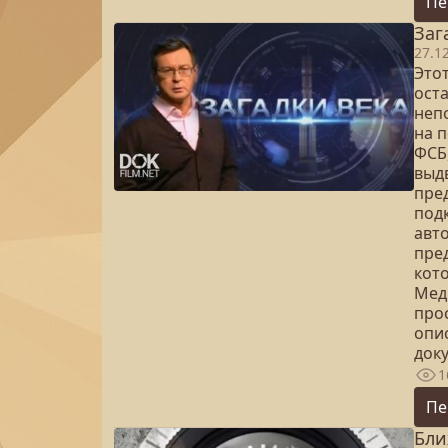
Пе
Заг
27.1
Это
ост
неп
на 
ФСБ
выд
пре
под
авт
пре
кот
Мед
про
опи
доку
1
Пе
Бли