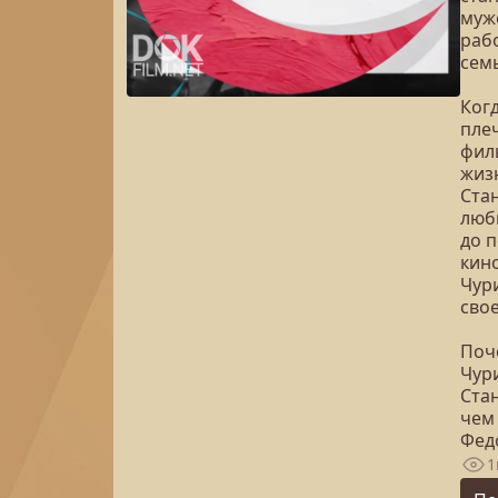
муж
раб
сем
Ког
плеч
фил
жиз
Ста
люб
до п
кин
Чур
сво
Поч
Чури
Ста
чем
Фед
1