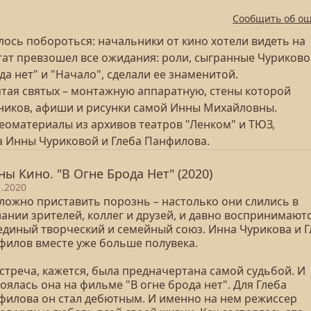
Сообщить об о
лось побороться: начальники от кино хотели видеть на
тат превзошел все ожидания: роли, сыгранные Чуриково
а нет" и "Начало", сделали ее знаменитой.
ятая святых – монтажную аппаратную, стены которой
ников, афиши и рисунки самой Инны Михайловны.
еоматериалы из архивов театров "Ленком" и ТЮЗ,
а Инны Чуриковой и Глеба Панфилова.
ны Кино. "В Огне Брода Нет" (2020)
1.2020
сложно приставить порознь – настолько они слились в
ании зрителей, коллег и друзей, и давно воспринимаютс
 единый творческий и семейный союз. Инна Чурикова и Г
филов вместе уже больше полувека.
стреча, кажется, была предначертана самой судьбой. И
оялась она на фильме "В огне брода нет". Для Глеба
филова он стал дебютным. И именно на нем режиссер