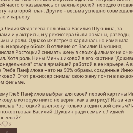
ей часто отказывались от важных ролей, нередко отодв
оту на второй план. Другие – весьма успешно совмещал
ью и карьеру.
да Лидия Федосеева полюбила Василия Шукшина, за
ами и у актрисы, и у режиссера были романы, разводы,
ьмы и роли. Однако их встреча кардинально изменила
нь и карьеру обоих. В отличие от Василия Шукшина,
нислав Ростоцкий снимать жену в своих фильмах не оче
ил. Хотя роль Нины Меньшиковой в его картине "Дожив
онедельника" стала ярчайшей работой в ее карьере. А 
о Глеба Панфилова – это на 90% образы, созданные Инн
иковой. Этот режиссер снимал свою жену почти в каждо
ем фильме.
ему Глеб Панфилов выбрал для своей первой картины И
кову, в которую никто не верил, как в актрису? Из-за чег
нислав Ростоцкий взял жену только в один свой фильм? 
 пожертвовал Василий Шукшин ради семьи с Лидией
осеевой?
к
6