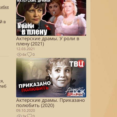
шибке
й в
Актерские драмы. У роли в
плену (2021)
12.03.2021
6к
0
я,
леб
Актерские драмы. Приказано
полюбить (2020)
09.10.2020
3к
0