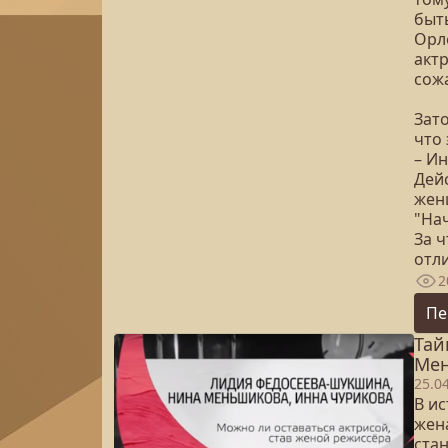
быт
Орл
актр
сожа
Зато
что 
– И
Дей
жен
"Нач
За 
отл
2
Пе
Тай
Мен
25.0
В ис
жен
ста