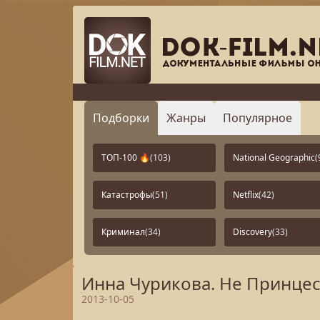
Подборки
Жанры
Популярное
ТОП-100 🔥
(103)
National Geographic
(
Катастрофы
(51)
Netflix
(42)
Криминал
(34)
Discovery
(33)
Инна Чурикова. Не Принцесс
2013-10-05