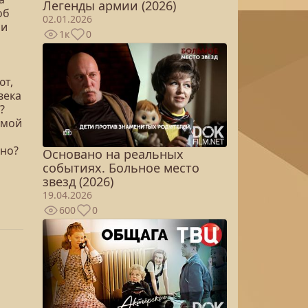
Легенды армии (2026)
об
02.01.2026
 и
1к
0
ют,
века
?
имой
ино?
Основано на реальных
событиях. Больное место
звезд (2026)
19.04.2026
600
0