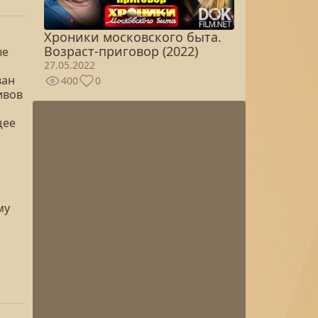
Хроники московского быта.
Возраст-приговор (2022)
ые
27.05.2022
ван
400
0
ивов
щее
му