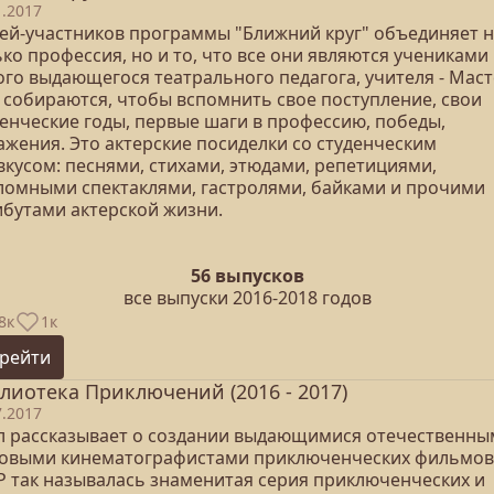
1.2017
тей-участников программы "Ближний круг" объединяет 
ко профессия, но и то, что все они являются учениками
ого выдающегося театрального педагога, учителя - Маст
 собираются, чтобы вспомнить свое поступление, свои
денческие годы, первые шаги в профессию, победы,
ажения. Это актерские посиделки со студенческим
вкусом: песнями, стихами, этюдами, репетициями,
ломными спектаклями, гастролями, байками и прочими
ибутами актерской жизни.
56 выпусков
все выпуски 2016-2018 годов
8к
1к
рейти
лиотека Приключений (2016 - 2017)
7.2017
л рассказывает о создании выдающимися отечественны
овыми кинематографистами приключенческих фильмов.
Р так называлась знаменитая серия приключенческих и