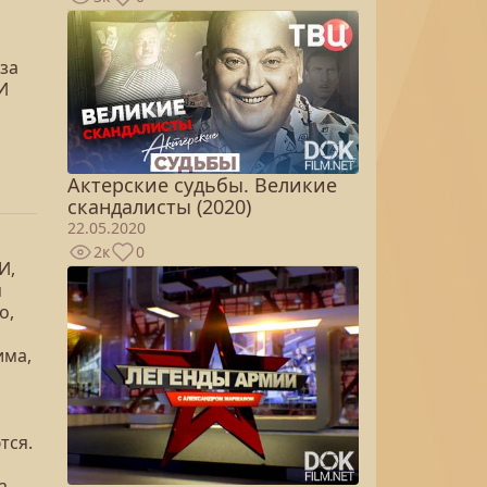
за
И
Актерские судьбы. Великие
скандалисты (2020)
22.05.2020
2к
0
И,
м
о,
има,
тся.
а