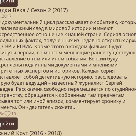
рейти
адки Века / Сезон 2 (2017)
2.2017
т документальный цикл рассказывает о событиях, котор
авили важный след в мировой истории и имеют
осредственное отношение к нашей стране. Сериал осно
подлинных фактах, полученных из недавно открытых арх
, СВР и РГВИА. Кроме этого в каждом фильме будут
винуты версии, во многом меняющие ранее существую
дставление о том или ином событии. Версии будут
креплены подлинными документами и мнениями
оритетных экспертов и историков. Каждая серия
дставляет собой детективную историю, расследовать
орую будет ведущий – известный журналист Сергей
ведев. Рассказчик свободно перемещается по студийно
странству, обращается к собранным там предметам,
сывая тот или иной эпизод, комментирует хронику и
менты. Он - двигатель сюжета..
6к
19
рейти
жний Круг (2016 - 2018)