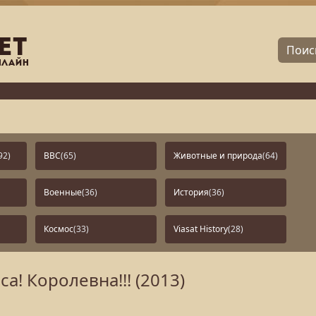
92)
BBC
(65)
Животные и природа
(64)
Военные
(36)
История
(36)
Космос
(33)
Viasat History
(28)
а! Королевна!!! (2013)