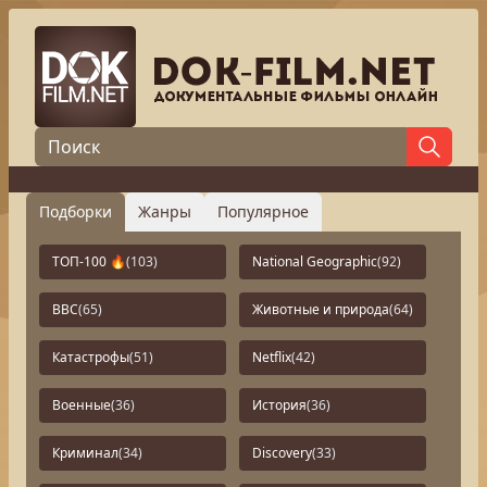
Подборки
Жанры
Популярное
ТОП-100 🔥
(103)
National Geographic
(92)
BBC
(65)
Животные и природа
(64)
Катастрофы
(51)
Netflix
(42)
Военные
(36)
История
(36)
Криминал
(34)
Discovery
(33)