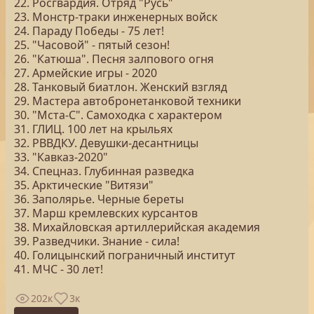
22. Росгвардия. Отряд "Русь"
23. Монстр-траки инженерных войск
24. Параду Победы - 75 лет!
25. "Часовой" - пятый сезон!
26. "Катюша". Песня залпового огня
27. Армейские игры - 2020
28. Танковый биатлон. Женский взгляд
29. Мастера автобронетанковой техники
30. "Мста-С". Самоходка с характером
31. ГЛИЦ. 100 лет на крыльях
32. РВВДКУ. Девушки-десантницы
33. "Кавказ-2020"
34. Спецназ. Глубинная разведка
35. Арктические "Витязи"
36. Заполярье. Черные береты
37. Марш кремлевских курсантов
38. Михайловская артиллерийская академия
39. Разведчики. Знание - сила!
40. Голицынский пограничный институт
41. МЧС - 30 лет!
202к
3к