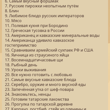
6. Самый вкусный форшмак
7. Русские пирожки неопытным путём
8. Блин
9. Любимое блюдо русских императоров
10. Мясо
11. Полевая кухня при Бородино
12. Греческая тусовка в России
13. Американец и кавказские минеральные воды
14. Американца удивило кавказское
гостеприимство
15. Сравниваем армейский сухпаек РФ и США
16. Яичница из страусиного яйца
17. Восемнадцатичасовые щи
18. Рыбный день
19. Уроки выживания
20. Все нужно готовить с любовью
21. Самые вкусные кавказские блюда
22. Серебро, оружие и много вкусной еды
23. Запечённая утка от шеф-повара
24. Знакомьтесь, ненцы
25. Готовим татарские лакомства
26. Прогулка по татарской деревне
27. Карпачо, ростбиф, стейк из оленины и