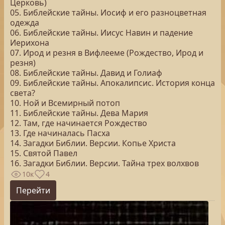
Церковь)
05. Библейские тайны. Иосиф и его разноцветная
одежда
06. Библейские тайны. Иисус Навин и падение
Иерихона
07. Ирод и резня в Вифлееме (Рождество, Ирод и
резня)
08. Библейские тайны. Давид и Голиаф
09. Библейские тайны. Апокалипсис. История конца
света?
10. Ной и Всемирный потоп
11. Библейские тайны. Дева Мария
12. Там, где начинается Рождество
13. Где начиналась Пасха
14. Загадки Библии. Версии. Копье Христа
15. Святой Павел
16. Загадки Библии. Версии. Тайна трех волхвов
10к
4
Перейти