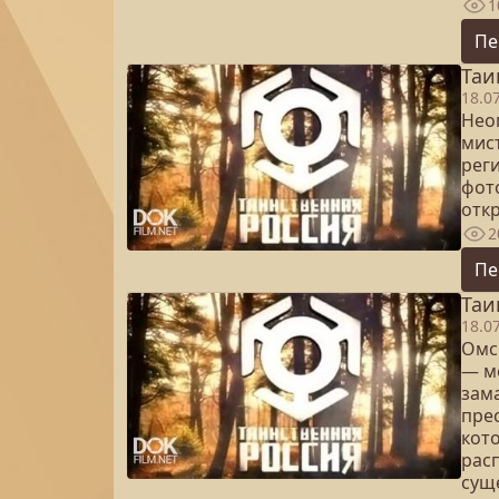
1
Пе
Таи
18.0
Нео
мис
рег
фото
отк
2
Пе
Таи
18.0
Омск
— ме
зам
прес
кот
рас
сущ