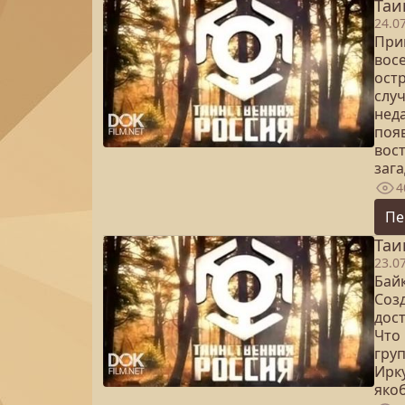
Таи
24.0
Прим
восе
ост
слу
нед
поя
вост
зага
4
Пе
Таи
23.0
Бай
Соз
дос
Что
груп
Ирку
яко