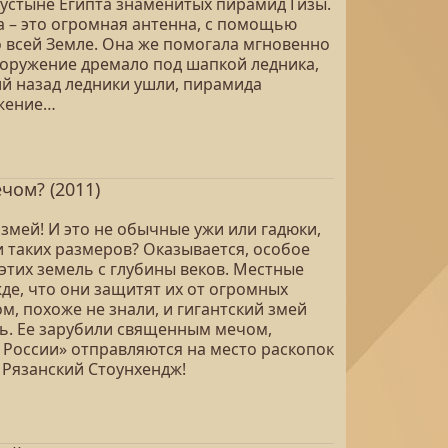
пустыне Египта знаменитых пирамид Гизы.
а – это огромная антенна, с помощью
о всей Земле. Она же помогала мгновенно
ооружение дремало под шапкой ледника,
ий назад ледники ушли, пирамида
ижение…
чом? (2011)
змей! И это не обычные ужи или гадюки,
и таких размеров? Оказывается, особое
этих земель с глубины веков. Местные
е, что они защитят их от огромных
м, похоже не знали, и гигантский змей
сь. Ее зарубили священным мечом,
 России» отправляются на место раскопок
 Рязанский Стоунхендж!