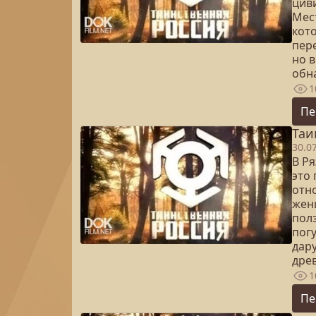
цив
Мес
кот
пер
но 
обн
1
Пе
Таи
30.0
В Р
это 
отн
жен
полз
пог
дар
дре
1
Пе