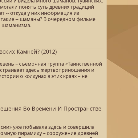
ссии и видела много шаманов: тувинских,
помогали понять суть древних традиций
т -- откуда у них информация из
и такие -- шаманы? В очередном фильме
н шаманизма.
вских Камней? (2012)
еревень – съемочная группа «Таинственной
о устраивает здесь жертвоприношения и
тории о колдунах в этих краях – не
мещения Во Времени И Пространстве
ссии» уже побывала здесь и совершила
ромную пирамиду – сооружение древней