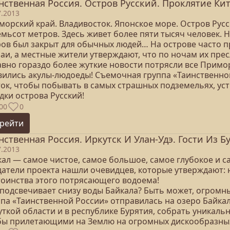
нственная Россия. Остров Русский. Проклятие Кит
7.2013
орский край. Владивосток. Японское море. Остров Русск
мьсот метров. Здесь живет более пяти тысяч человек. Н
ров был закрыт для обычных людей… На острове часто 
чаи, а местные жители утверждают, что по ночам их пре
авно гораздо более жуткие новости потрясли все Примо
вились акулы-людоеды! Съемочная группа «Таинственно
ок, чтобы побывать в самых страшных подземельях, устр
дки острова Русский!
00
0
рейти
нственная Россия. Иркутск И Улан-Удэ. Гости Из Бу
7.2013
кал — самое чистое, самое большое, самое глубокое и 
датели проекта нашли очевидцев, которые утверждают: 
тоинства этого потрясающего водоема!
 подсвечивает снизу воды Байкала? Быть может, огром
па «Таинственной России» отправилась на озеро Байкал,
ткой области и в республике Бурятия, собрать уникаль
бы прилетающими на Землю на огромных дискообразны