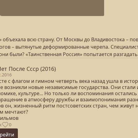
 объехала всю страну. От Москвы до Владивостока – пов
логов – вытянутые деформированные черепа. Специалис
они были? «Таинственная Россия» попытается разгадать 
Лет После Cccр (2016)
2.2016
сте с флагом и гимном четверть века назад ушла в исто
е возникли новые независимые государства. Они стали 
омике, культуре... Но только ли воспоминания остались 
вращение в атмосферу дружбы и взаимопонимания разны
ов он, жизненный ритм постсоветских стран, чем живут
ем мечтают?
фильмов
к
0
рейти