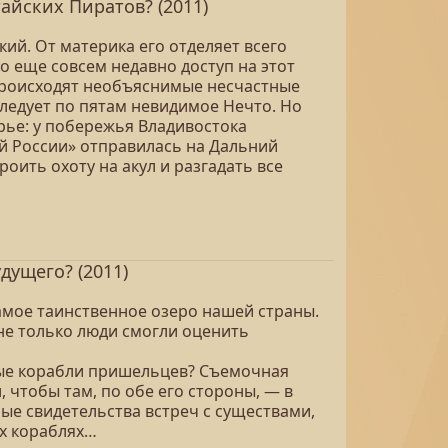
айских Пиратов? (2011)
ий. От материка его отделяет всего
о еще совсем недавно доступ на этот
происходят необъяснимые несчастные
следует по пятам невидимое Нечто. Но
рье: у побережья Владивостока
й России» отправилась на Дальний
оить охоту на акул и разгадать все
дущего? (2011)
самое таинственное озеро нашей страны.
не только люди смогли оценить
ные корабли пришельцев? Съемочная
 чтобы там, по обе его стороны, — в
ные свидетельства встреч с существами,
х кораблях…