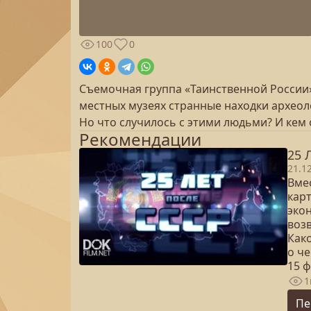
100
0
Съемочная группа «Таинственной России»
местных музеях странные находки архео
Но что случилось с этими людьми? И кем 
Рекомендации
25 
21.1
Вме
карт
экон
воз
Как
о ч
15 
1
Пе