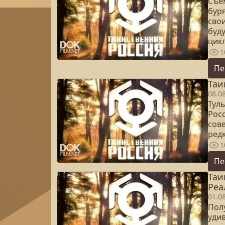
Съе
буря
свои
буд
цик
1
Пе
Таи
08.0
Туль
Росс
сове
ред
1
Пе
Таи
Реа
01.0
Пол
уди