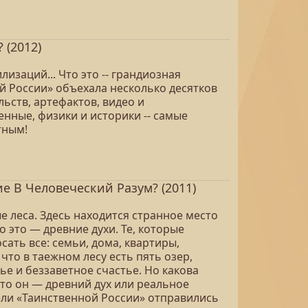
 (2012)
заций... Что это -- грандиозная
й России» объехала несколько десятков
ьств, артефактов, видео и
енные, физики и историки -- самые
тным!
е В Человеческий Разум? (2011)
е леса. Здесь находится странное место
о это — древние духи. Те, которые
ать все: семьи, дома, квартиры,
что в таежном лесу есть пять озер,
е и беззаветное счастье. Но какова
то он — древний дух или реальное
ели «Таинственной России» отправились