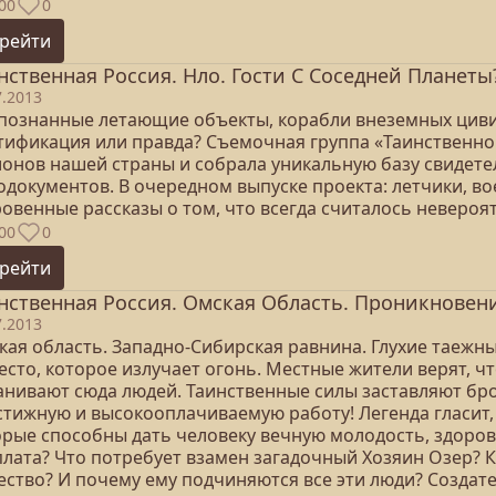
00
0
рейти
нственная Россия. Нло. Гости С Соседней Планеты?
7.2013
познанные летающие объекты, корабли внеземных цивили
тификация или правда? Съемочная группа «Таинственно
ионов нашей страны и собрала уникальную базу свидетел
документов. В очередном выпуске проекта: летчики, во
ровенные рассказы о том, что всегда считалось невероя
00
0
рейти
нственная Россия. Омская Область. Проникновени
7.2013
ая область. Западно-Сибирская равнина. Глухие таежны
сто, которое излучает огонь. Местные жители верят, чт
анивают сюда людей. Таинственные силы заставляют брос
тижную и высокооплачиваемую работу! Легенда гласит, 
орые способны дать человеку вечную молодость, здоровь
плата? Что потребует взамен загадочный Хозяин Озер? К
ество? И почему ему подчиняются все эти люди? Создат