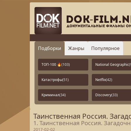
Подборки
Жанры
Популярное
ТОП-100 🔥
(103)
National Geographic
(
Катастрофы
(51)
Netflix
(42)
Криминал
(34)
Discovery
(33)
Таинственная Россия. Зага
1. Таинственная Россия. Загадоч
2017-02-02