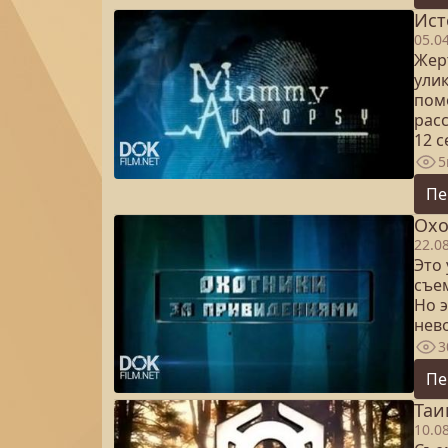
Ист
05.0
Жерт
улик
пом
рас
12 
5
Пе
Охо
22.0
Это
съе
Но э
нев
3
Пе
Таи
10.0