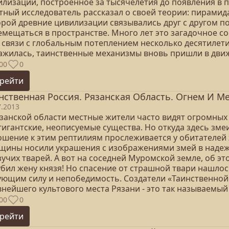
илизации, построенное за тысячелетия до появления в 
тный исследователь рассказал о своей теории: пирамид
орой древние цивилизации связывались друг с другом п
емещаться в пространстве. Много лет это загадочное с
в связи с глобальным потеплением несколько десятилет
ажилась, таинственные механизмы вновь пришли в дв
00
0
рейти
нственная Россия. Рязанская Область. Огнем И Ме
7.2013
язанской области местные жители часто видят огромных 
гигантские, неописуемые существа. Но откуда здесь зме
ошение к этим рептилиям прослеживается у обитателей 
щины носили украшения с изображениями змей в надежд
учих тварей. А вот на соседней Муромской земле, об это
убил жену князя! Но спасение от страшной твари нашло
ующим силу и непобедимость. Создатели «Таинственной
внейшего культового места Рязани - это так называемый
00
0
рейти