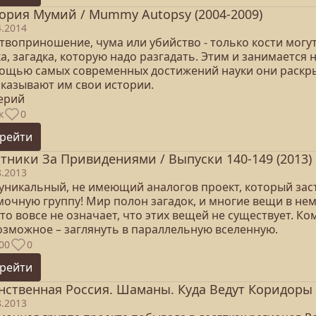
ория Мумий / Mummy Autopsy (2004-2009)
4.2014
воприношение, чума или убийство - только кости могут
а, загадка, которую надо разгадать. Этим и занимается
ощью самых современных достижений науки они раскры
сказывают им свои истории.
серий
к
0
рейти
тники За Привидениями / Выпуски 140-149 (2013)
8.2013
 уникальный, не имеющий аналогов проект, который заст
мочную группу! Мир полон загадок, и многие вещи в не
то вовсе не означает, что этих вещей не существует. К
озможное – заглянуть в параллельную вселенную.
00
0
рейти
нственная Россия. Шаманы. Куда Ведут Коридоры 
8.2013