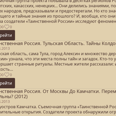
мочная группа проекта побывала в десятках регионов Ро
тских, хакасских, ненецких... Они делились знаниями, 
х народов, предсказывали и предостерегали. Но кто знае
ущего и тайные знания из прошлого? И, вообще, кто он
ла создатели «Таинственной России» исследуют феноме
00
0
рейти
нственная Россия. Тульская Область. Тайны Колдо
8.2013
ская область, сама Тула, город Алексин и множество д
ии» узнала, что эти места полны тайн и загадок. Кто-т
ршает странные ритуалы. Местные жители рассказали: ис
кость…
00
0
рейти
нственная Россия. От Москвы До Камчатки. Пере
льны? (2012)
8.2013
уостров Камчатка. Съемочная группа «Таинственной Ро
вительные открытия. Создатели проекта обнаружили ог