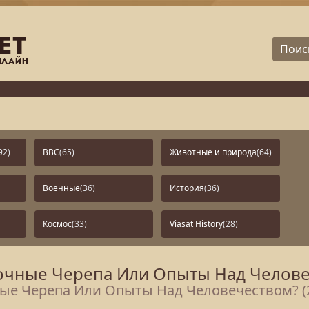
92)
BBC
(65)
Животные и природа
(64)
Военные
(36)
История
(36)
Космос
(33)
Viasat History
(28)
дочные Черепа Или Опыты Над Челове
ные Черепа Или Опыты Над Человечеством? (