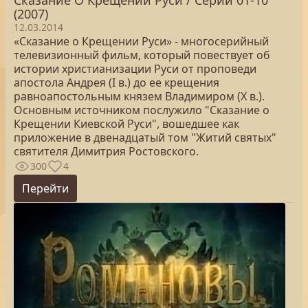
Сказание О Крещении Руси / Серии 01-10
(2007)
12.03.2014
«Сказание о Крещении Руси» - многосерийный
телевизионный фильм, который повествует об
истории христианизации Руси от проповеди
апостола Андрея (I в.) до ее крещения
равноапостольным князем Владимиром (X в.).
Основным источником послужило "Сказание о
Крещении Киевской Руси", вошедшее как
приложение в двенадцатый том "Житий святых"
святителя Димитрия Ростовского.
300
4
Перейти