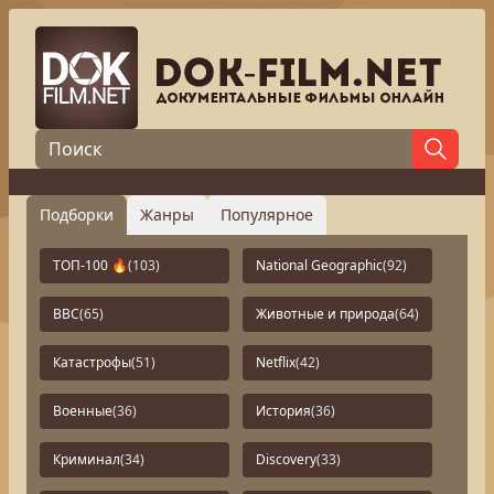
Подборки
Жанры
Популярное
ТОП-100 🔥
(103)
National Geographic
(92)
BBC
(65)
Животные и природа
(64)
Катастрофы
(51)
Netflix
(42)
Военные
(36)
История
(36)
Криминал
(34)
Discovery
(33)