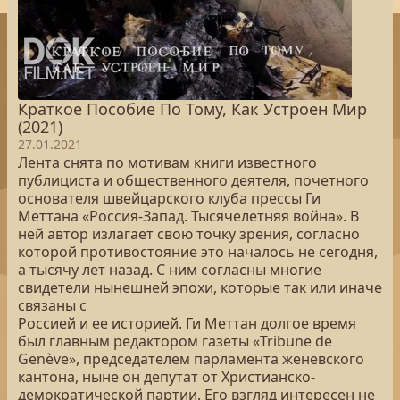
Краткое Пособие По Тому, Как Устроен Мир
(2021)
27.01.2021
Лента снята по мотивам книги известного
публициста и общественного деятеля, почетного
основателя швейцарского клуба прессы Ги
Меттана «Россия-Запад. Тысячелетняя война». В
ней автор излагает свою точку зрения, согласно
которой противостояние это началось не сегодня,
а тысячу лет назад. С ним согласны многие
свидетели нынешней эпохи, которые так или иначе
связаны с
Россией и ее историей. Ги Меттан долгое время
был главным редактором газеты «Tribune de
Genève», председателем парламента женевского
кантона, ныне он депутат от Христианско-
демократической партии. Его взгляд интересен не