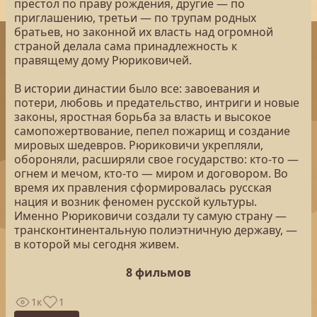
престол по праву рождения, другие — по
приглашению, третьи — по трупам родных
братьев, но законной их власть над огромной
страной делала сама принадлежность к
правящему дому Рюриковичей.
В истории династии было все: завоевания и
потери, любовь и предательство, интриги и новые
законы, яростная борьба за власть и высокое
самопожертвование, пепел пожарищ и создание
мировых шедевров. Рюриковичи укрепляли,
обороняли, расширяли свое государство: кто-то —
огнем и мечом, кто-то — миром и договором. Во
время их правления сформировалась русская
нация и возник феномен русской культуры.
Именно Рюриковичи создали ту самую страну —
трансконтинентальную полиэтничную державу, —
в которой мы сегодня живем.
8 фильмов
1к
1