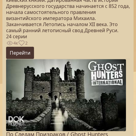
киевских князей. Датированная часть истории
Древнерусского государства начинается с 852 года,
начала самостоятельного правления
византийского императора Михаила.
Заканчивается Летопись началом XII века. Это
самый ранний летописный свод Древней Руси.
24 серии
4к
2
Перейти
По Следам Призраков / Ghost Hunters