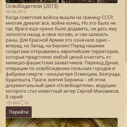
Освободители (2013)
26.06.2013
Когда советские войска вышли на границу СССР,
многие думали: все, войне конец. Но это было не
так. Врага еще нужно было додавить, не дать ему
заползти назад, в свое логово, и там зализать
раны. Для Красной Армии это означало одно –
вперед, на Запад, на Берлин! Перед нашими
солдатами открывались европейские территории,
которые предстояло любой ценой очистить от
немецко-фашистских захватчиков. Переход Дуная,
операции по освобождению польских городов и
фабрики смерти – концлагеря Освенцим, Белграда,
Будапешта, Праги, взятие Берлина – об этом
документальный цикл «Освободители», ведущим
которого стал известный актер Сергей Маховиков.
8 серий
600
0
Перейти