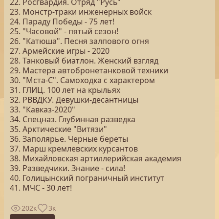
22. Росгвардия. Отряд "Русь"
23. Монстр-траки инженерных войск
24. Параду Победы - 75 лет!
25. "Часовой" - пятый сезон!
26. "Катюша". Песня залпового огня
27. Армейские игры - 2020
28. Танковый биатлон. Женский взгляд
29. Мастера автобронетанковой техники
30. "Мста-С". Самоходка с характером
31. ГЛИЦ. 100 лет на крыльях
32. РВВДКУ. Девушки-десантницы
33. "Кавказ-2020"
34. Спецназ. Глубинная разведка
35. Арктические "Витязи"
36. Заполярье. Черные береты
37. Марш кремлевских курсантов
38. Михайловская артиллерийская академия
39. Разведчики. Знание - сила!
40. Голицынский пограничный институт
41. МЧС - 30 лет!
202к
3к