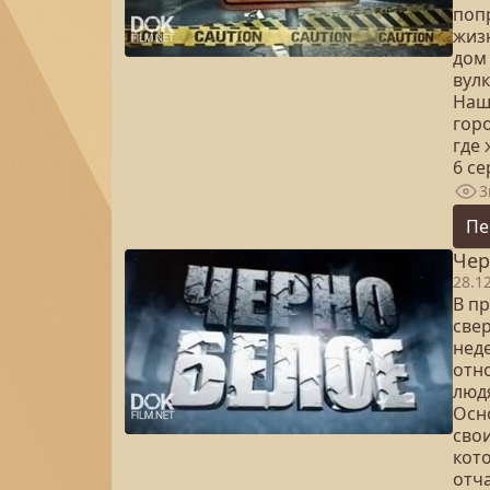
попр
жизн
дом
вул
Наш
горо
где 
6 с
3
Пе
Чер
28.1
В п
све
нед
отн
людя
Осн
сво
кот
отч