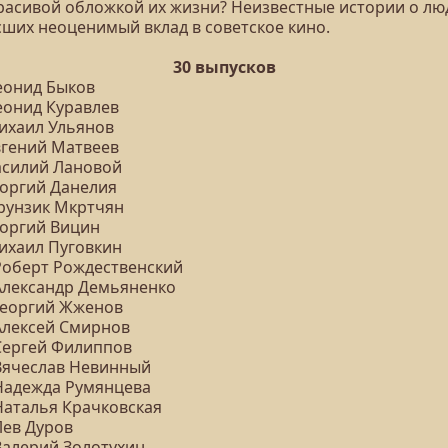
красивой обложкой их жизни? Неизвестные истории о лю
сших неоценимый вклад в советское кино.
30 выпусков
Леонид Быков
еонид Куравлев
Михаил Ульянов
вгений Матвеев
Василий Лановой
еоргий Данелия
Фрунзик Мкртчян
еоргий Вицин
Михаил Пуговкин
 Роберт Рождественский
 Александр Демьяненко
 Георгий Жженов
 Алексей Смирнов
 Сергей Филиппов
 Вячеслав Невинный
 Надежда Румянцева
 Наталья Крачковская
Лев Дуров
 Валерий Золотухин