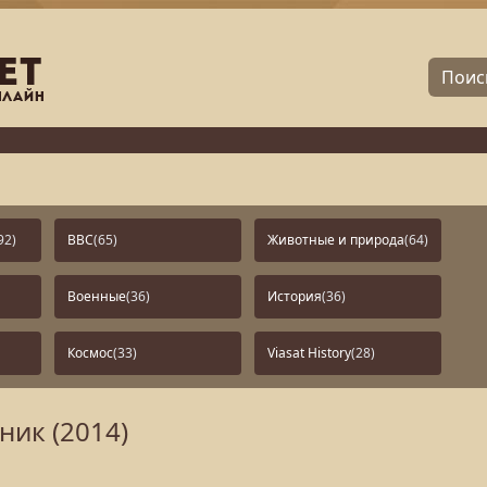
92)
BBC
(65)
Животные и природа
(64)
Военные
(36)
История
(36)
Космос
(33)
Viasat History
(28)
ник (2014)