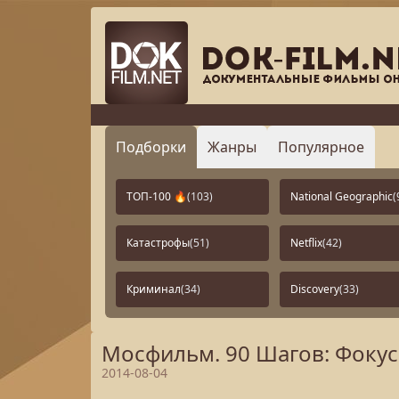
Подборки
Жанры
Популярное
ТОП-100 🔥
(103)
National Geographic
(
Катастрофы
(51)
Netflix
(42)
Криминал
(34)
Discovery
(33)
Мосфильм. 90 Шагов: Фокус
2014-08-04