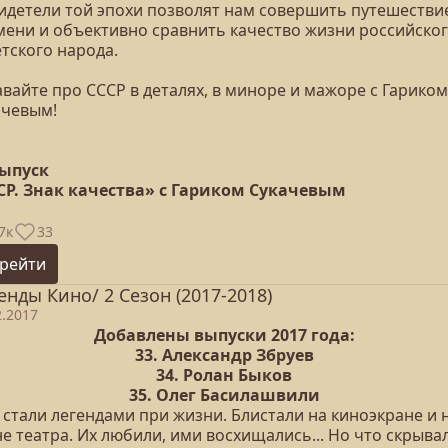
видетели той эпохи позволят нам совершить путешестви
мени и объективно сравнить качество жизни российског
тского народа.
вайте про СССР в деталях, в миноре и мажоре с Гариком
ачевым!
выпуск
СР. Знак качества» с Гариком Сукачевым
7к
33
рейти
енды Кино/ 2 Сезон (2017-2018)
2.2017
Добавлены выпуски 2017 года:
33. Александр Збруев
34. Ролан Быков
35. Олег Басилашвили
 стали легендами при жизни. Блистали на киноэкране и 
е театра. Их любили, ими восхищались... Но что скрыва