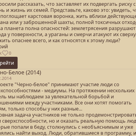
осили рассказать, что заставляет их подвергать риску 
ь и жизнь их семей. Представьте, каково это: увидеть, 
 поглощает карстовая воронка, жить вблизи действующ
кана или у заброшенной шахты, полной токсичных отход
а планета полна опасностей: землетрясения разрушают
да у поверхности, а ураганы и смерчи атакуют их сверху
жить опаснее всего, и как относятся к этому люди?
ерий
к
0
рейти
но-Белое (2014)
2.2014
роекте "Черно-белое" принимают участие люди со
рхспособностями - медиумы. На протяжении нескольких
ель мы наблюдаем за увлекательной борьбой и
ошениями между участниками. Все они хотят помогать
м, только способы у них разные...
овная задача участников не только продемонстрироват
и сверхспособности, но и оказать реальную помощь люд
орые попали в беду, столкнулись с необъяснимым и уже
аялись найти выход. Люди, обратившиеся в программу, 