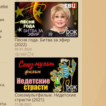
шибке
вие
и
а
Песня года. Битва за эфир
(2022)
05.01.2023
500
0
са,
Союзмультфильм. Недетские
страсти (2021)
кты
11.06.2021