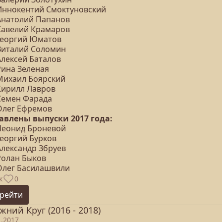
 Иннокентий Смоктуновский
 Анатолий Папанов
 Савелий Крамаров
 Георгий Юматов
 Виталий Соломин
Алексей Баталов
Рина Зеленая
 Михаил Боярский
 Кирилл Лавров
 Семен Фарада
 Олег Ефремов
авлены выпуски 2017 года:
 Леонид Броневой
Георгий Бурков
Александр Збруев
Ролан Быков
 Олег Басилашвили
к
0
рейти
жний Круг (2016 - 2018)
1.2017