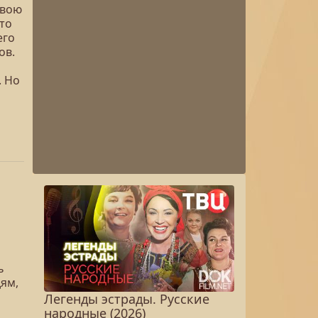
свою
что
его
ов.
. Но
ь
ям,
Легенды эстрады. Русские
и
народные (2026)