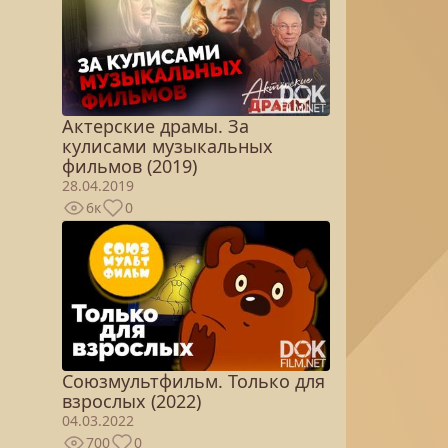
Актерские драмы. За
кулисами музыкальных
фильмов (2019)
28.04.2019
6к
0
Союзмультфильм. Только для
взрослых (2022)
04.03.2022
700
0