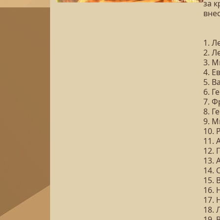
за 
вне
1. 
2. Л
3. 
4. Е
5. 
6. Г
7. 
8. Г
9. 
10.
11.
12.
13.
14.
15.
16.
17.
18. 
19.