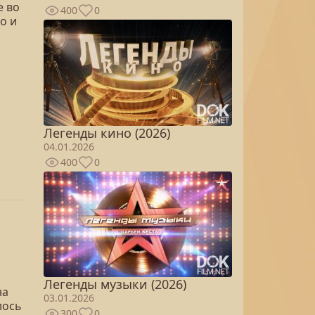
е во
400
0
о и
Легенды кино (2026)
04.01.2026
400
0
Легенды музыки (2026)
на
03.01.2026
лось
300
0