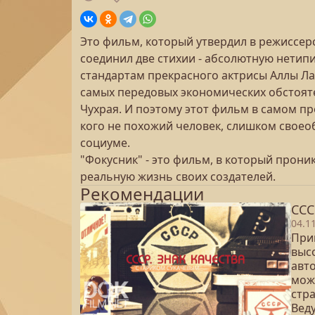
Это фильм, который утвердил в режиссер
соединил две стихии - абсолютную нетип
стандартам прекрасного актрисы Аллы Ла
самых передовых экономических обстояте
Чухрая. И поэтому этот фильм в самом п
кого не похожий человек, слишком свое
социуме.
"Фокусник" - это фильм, в который прони
реальную жизнь своих создателей.
Рекомендации
ССС
04.1
Прин
выс
авт
мож
стр
Вед