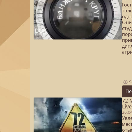
Гос
толь
одн
Они
сту
пор
при
дип
атр
9
Пе
72 
Live
26.0
Увл
мес
оты