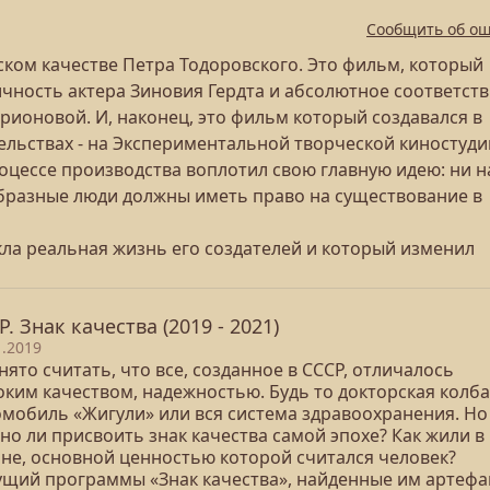
Сообщить об о
ском качестве Петра Тодоровского. Это фильм, который
ичность актера Зиновия Гердта и абсолютное соответст
рионовой. И, наконец, это фильм который создавался в
льствах - на Экспериментальной творческой киностуди
роцессе производства воплотил свою главную идею: ни н
образные люди должны иметь право на существование в
кла реальная жизнь его создателей и который изменил
Р. Знак качества (2019 - 2021)
1.2019
ято считать, что все, созданное в СССР, отличалось
оким качеством, надежностью. Будь то докторская колба
омобиль «Жигули» или вся система здравоохранения. Но
но ли присвоить знак качества самой эпохе? Как жили в
ане, основной ценностью которой считался человек?
ущий программы «Знак качества», найденные им артефа