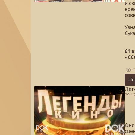
и с
вре
сове
Узна
Сук
61 
«СС
1
Пе
Лег
29.1
Они
сцен