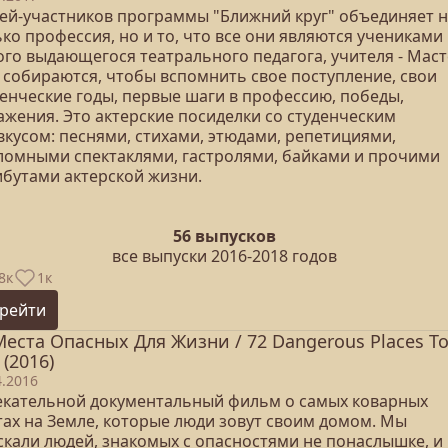
тей-участников программы "Ближний круг" объединяет 
ко профессия, но и то, что все они являются учениками
ого выдающегося театрального педагога, учителя - Маст
 собираются, чтобы вспомнить свое поступление, свои
денческие годы, первые шаги в профессию, победы,
ажения. Это актерские посиделки со студенческим
вкусом: песнями, стихами, этюдами, репетициями,
ломными спектаклями, гастролями, байками и прочими
ибутами актерской жизни.
56 выпусков
все выпуски 2016-2018 годов
8к
1к
рейти
Места Опасных Для Жизни / 72 Dangerous Places T
 (2016)
4.2016
екательной документальный фильм о самых коварных
тах на Земле, которые люди зовут своим домом. Мы
скали людей, знакомых с опасностями не понаслышке, и