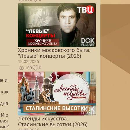
Хроники московского быта.
"Левые" концерты (2026)
12.02.2026
100
0
е и
 как
одня
 И о
Легенды искусства.
овая
Сталинские высотки (2026)
ние?
14.04.2026