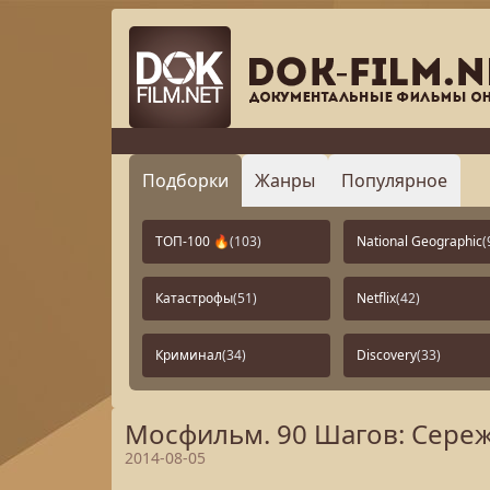
Подборки
Жанры
Популярное
ТОП-100 🔥
(103)
National Geographic
(
Катастрофы
(51)
Netflix
(42)
Криминал
(34)
Discovery
(33)
Мосфильм. 90 Шагов: Сереж
2014-08-05