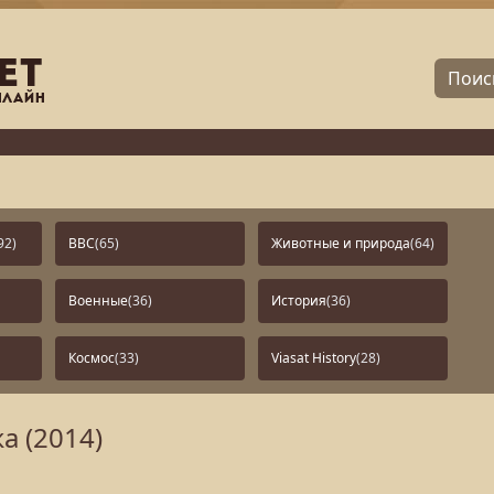
92)
BBC
(65)
Животные и природа
(64)
Военные
(36)
История
(36)
Космос
(33)
Viasat History
(28)
а (2014)