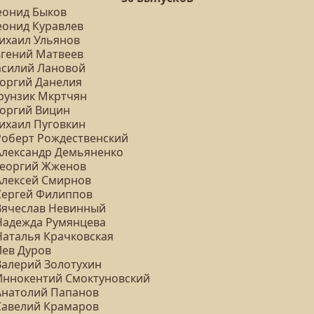
Леонид Быков
еонид Куравлев
Михаил Ульянов
вгений Матвеев
Василий Лановой
еоргий Данелия
Фрунзик Мкртчян
еоргий Вицин
Михаил Пуговкин
 Роберт Рождественский
 Александр Демьяненко
 Георгий Жженов
 Алексей Смирнов
 Сергей Филиппов
 Вячеслав Невинный
 Надежда Румянцева
 Наталья Крачковская
Лев Дуров
 Валерий Золотухин
 Иннокентий Смоктуновский
 Анатолий Папанов
 Савелий Крамаров