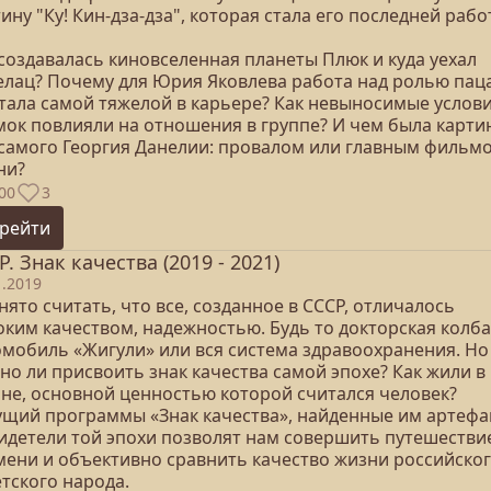
ину "Ку! Кин-дза-дза", которая стала его последней рабо
 создавалась киновселенная планеты Плюк и куда уехал
елац? Почему для Юрия Яковлева работа над ролью пац
стала самой тяжелой в карьере? Как невыносимые услов
мок повлияли на отношения в группе? И чем была карти
 самого Георгия Данелии: провалом или главным фильм
ни?
00
3
рейти
Р. Знак качества (2019 - 2021)
1.2019
ято считать, что все, созданное в СССР, отличалось
оким качеством, надежностью. Будь то докторская колба
омобиль «Жигули» или вся система здравоохранения. Но
но ли присвоить знак качества самой эпохе? Как жили в
ане, основной ценностью которой считался человек?
ущий программы «Знак качества», найденные им артефа
видетели той эпохи позволят нам совершить путешестви
мени и объективно сравнить качество жизни российског
тского народа.