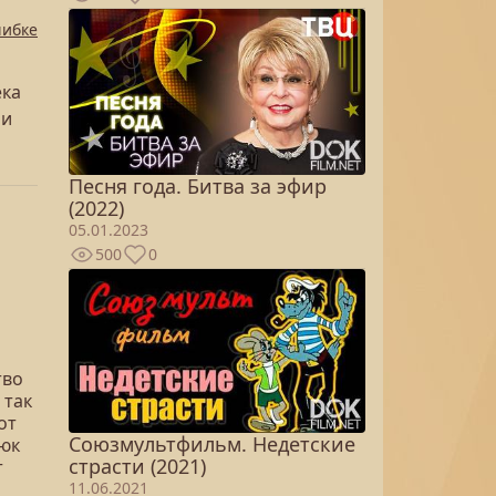
шибке
ека
 и
Песня года. Битва за эфир
(2022)
05.01.2023
500
0
тво
 так
от
Союзмультфильм. Недетские
люк
страсти (2021)
т
11.06.2021