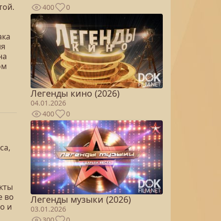
той.
400
0
ака
ия
на
ом
Легенды кино (2026)
04.01.2026
400
0
са,
кты
е во
Легенды музыки (2026)
о и
03.01.2026
300
0