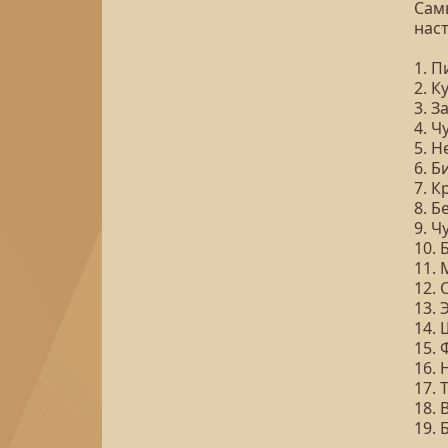
Сам
наст
1. 
2. К
3. З
4. 
5. Н
6. Б
7. К
8. 
9. 
10.
11.
12.
13. 
14.
15. 
16. 
17. 
18. 
19. 