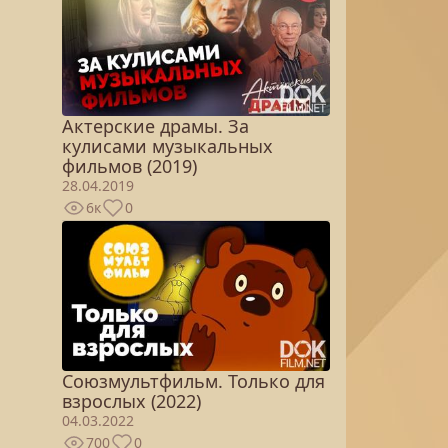
Актерские драмы. За
кулисами музыкальных
фильмов (2019)
28.04.2019
6к
0
Союзмультфильм. Только для
взрослых (2022)
04.03.2022
700
0