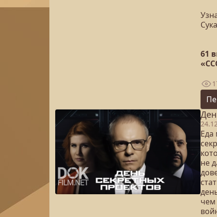
Узна
Сук
61 
«СС
1
Пе
Ден
24.1
Еда
сек
кот
не 
дов
ста
день
чем
вой