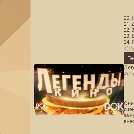
20. 
21.
22. 
23. 
24. 
1
Пе
Лег
29.1
Они
сцен
за 
вне