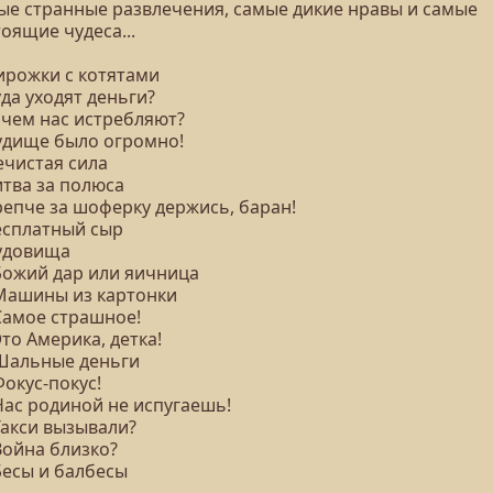
ые странные развлечения, самые дикие нравы и самые
оящие чудеса...
Пирожки с котятами
уда уходят деньги?
ачем нас истребляют?
Чудище было огромно!
ечистая сила
итва за полюса
репче за шоферку держись, баран!
Бесплатный сыр
Чудовища
 Божий дар или яичница
 Машины из картонки
 Самое страшное!
Это Америка, детка!
 Шальные деньги
Фокус-покус!
Нас родиной не испугаешь!
Такси вызывали?
Война близко?
Бесы и балбесы