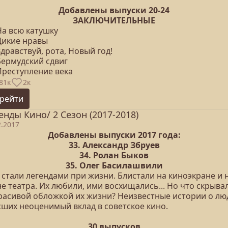
Добавлены выпуски 20-24
ЗАКЛЮЧИТЕЛЬНЫЕ
На всю катушку
 Дикие нравы
Здравствуй, рота, Новый год!
Бермудский сдвиг
Преступление века
81к
2к
рейти
енды Кино/ 2 Сезон (2017-2018)
2.2017
Добавлены выпуски 2017 года:
33. Александр Збруев
34. Ролан Быков
35. Олег Басилашвили
 стали легендами при жизни. Блистали на киноэкране и 
е театра. Их любили, ими восхищались... Но что скрыва
красивой обложкой их жизни? Неизвестные истории о лю
сших неоценимый вклад в советское кино.
30 выпусков