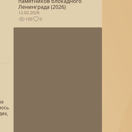
памятников блокадного
Ленинграда (2026)
12.02.2026
100
0
на
лось
дях,