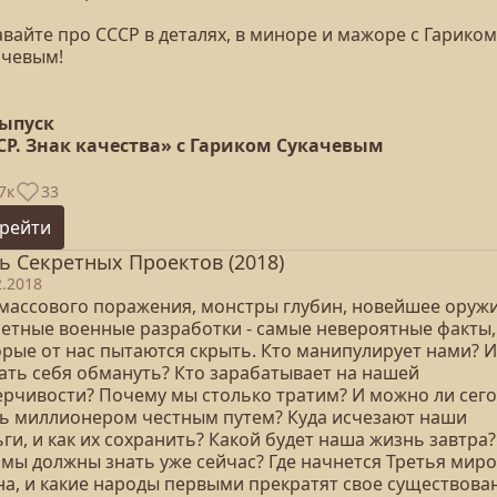
вайте про СССР в деталях, в миноре и мажоре с Гариком
ачевым!
выпуск
СР. Знак качества» с Гариком Сукачевым
7к
33
рейти
ь Секретных Проектов (2018)
2.2018
 массового поражения, монстры глубин, новейшее оружи
ретные военные разработки - самые невероятные факты,
орые от нас пытаются скрыть. Кто манипулирует нами? И
дать себя обмануть? Кто зарабатывает на нашей
ерчивости? Почему мы столько тратим? И можно ли сег
ть миллионером честным путем? Куда исчезают наши
ги, и как их сохранить? Какой будет наша жизнь завтра?
 мы должны знать уже сейчас? Где начнется Третья мир
на, и какие народы первыми прекратят свое существова