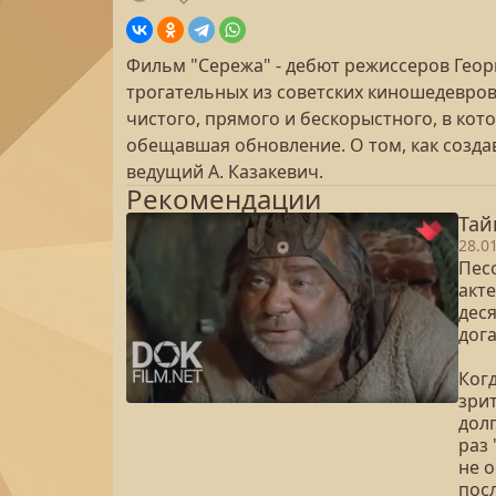
Фильм "Сережа" - дебют режиссеров Георг
трогательных из советских киношедевров.
чистого, прямого и бескорыстного, в кот
обещавшая обновление. О том, как созда
ведущий А. Казакевич.
Рекомендации
Тай
28.0
Пес
акт
деся
дога
Ког
зри
дол
раз 
не о
пос