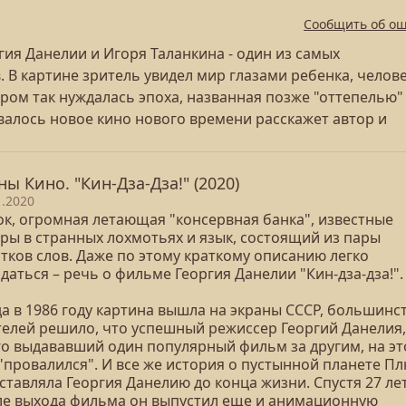
Сообщить об о
ия Данелии и Игоря Таланкина - один из самых
 В картине зритель увидел мир глазами ребенка, челов
ором так нуждалась эпоха, названная позже "оттепелью"
валось новое кино нового времени расскажет автор и
ны Кино. "Кин-Дза-Дза!" (2020)
1.2020
ок, огромная летающая "консервная банка", известные
еры в странных лохмотьях и язык, состоящий из пары
тков слов. Даже по этому краткому описанию легко
даться – речь о фильме Георгия Данелии "Кин-дза-дза!".
да в 1986 году картина вышла на экраны СССР, большинс
телей решило, что успешный режиссер Георгий Данелия,
го выдававший один популярный фильм за другим, на эт
"провалился". И все же история о пустынной планете П
ставляла Георгия Данелию до конца жизни. Спустя 27 ле
ле выхода фильма он выпустил еще и анимационную