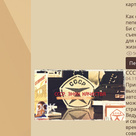
карт
Как
пеп
Би 
съе
для
жиз
5
Пе
ССС
04.1
Прин
выс
авт
мож
стр
Вед
и с
вре
сове