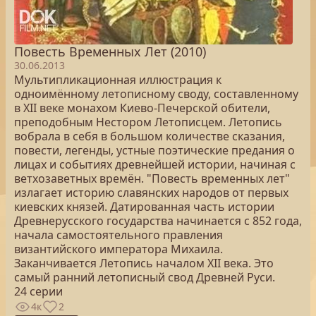
Повесть Временных Лет (2010)
30.06.2013
Мультипликационная иллюстрация к
одноимённому летописному своду, составленному
в XII веке монахом Киево-Печерской обители,
преподобным Нестором Летописцем. Летопись
вобрала в себя в большом количестве сказания,
повести, легенды, устные поэтические предания о
лицах и событиях древнейшей истории, начиная с
ветхозаветных времён. "Повесть временных лет"
излагает историю славянских народов от первых
киевских князей. Датированная часть истории
Древнерусского государства начинается с 852 года,
начала самостоятельного правления
византийского императора Михаила.
Заканчивается Летопись началом XII века. Это
самый ранний летописный свод Древней Руси.
24 серии
4к
2