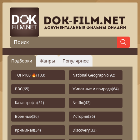
Подборки
Жанры
Популярное
ТОП-100 🔥
(103)
National Geographic
(92)
BBC
(65)
Животные и природа
(64)
Катастрофы
(51)
Netflix
(42)
Военные
(36)
История
(36)
Криминал
(34)
Discovery
(33)