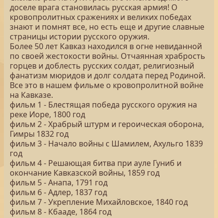
доселе врага становилась русская армия! О
кровопролитных сражениях и великих победах
знают и помнят все, но есть еще и другие славные
страницы истории русского оружия.
Более 50 лет Кавказ находился в огне невиданной
по своей жестокости войны. Отчаянная храбрость
горцев и доблесть русских солдат, религиозный
фанатизм мюридов и долг солдата перед Родиной.
Все это в нашем фильме о кровопролитной войне
на Кавказе.
фильм 1 - Блестящая победа русского оружия на
реке Иоре, 1800 год
фильм 2 - Храбрый штурм и героическая оборона,
Гимры 1832 год
фильм 3 - Начало войны с Шамилем, Ахульго 1839
год
фильм 4 - Решающая битва при ауле Гуниб и
окончание Кавказской войны, 1859 год
фильм 5 - Анапа, 1791 год
фильм 6 - Адлер, 1837 год
фильм 7 - Укрепление Михайловское, 1840 год
фильм 8 - Кбааде, 1864 год