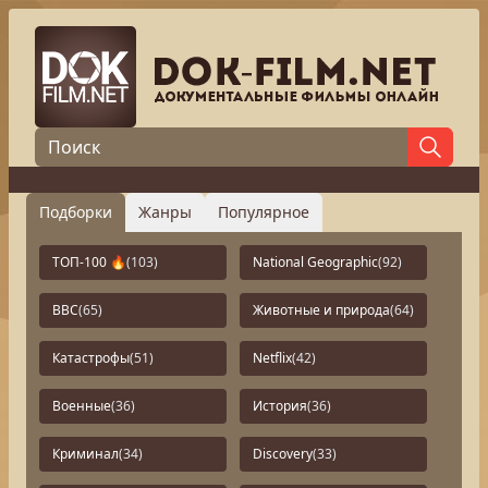
Подборки
Жанры
Популярное
ТОП-100 🔥
(103)
National Geographic
(92)
BBC
(65)
Животные и природа
(64)
Катастрофы
(51)
Netflix
(42)
Военные
(36)
История
(36)
Криминал
(34)
Discovery
(33)