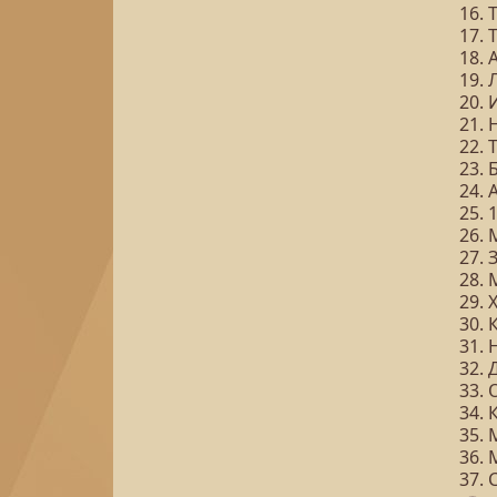
16.
17. 
18. 
19. 
20. 
21.
22. 
23. 
24.
25. 
26.
27.
28.
29. 
30.
31. 
32. 
33.
34.
35.
36.
37.