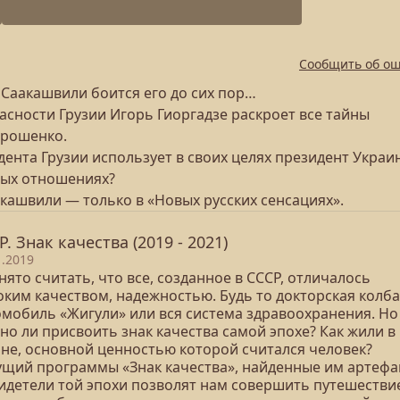
Сообщить об о
 Саакашвили боится его до сих пор…
сности Грузии Игорь Гиоргадзе раскроет все тайны
орошенко.
ента Грузии использует в своих целях президент Украи
нных отношениях?
кашвили — только в «Новых русских сенсациях».
Р. Знак качества (2019 - 2021)
1.2019
ято считать, что все, созданное в СССР, отличалось
оким качеством, надежностью. Будь то докторская колба
омобиль «Жигули» или вся система здравоохранения. Но
но ли присвоить знак качества самой эпохе? Как жили в
ане, основной ценностью которой считался человек?
ущий программы «Знак качества», найденные им артефа
видетели той эпохи позволят нам совершить путешестви