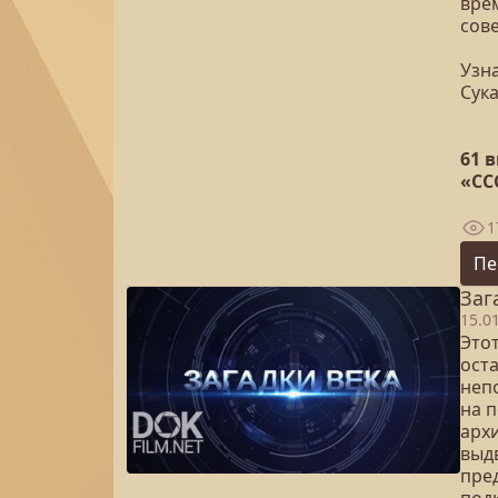
вре
сове
Узна
Сук
61 
«СС
1
Пе
Заг
15.0
Это
ост
неп
на 
арх
выд
пре