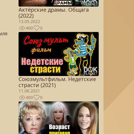
Актёрские драмы. Общага
(2022)
13.05.2022
400
0
мля
Союзмультфильм. Недетские
страсти (2021)
11.06.2021
400
0