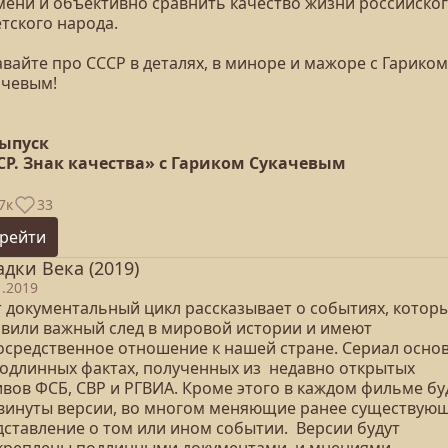
мени и объективно сравнить качество жизни российског
тского народа.
вайте про СССР в деталях, в миноре и мажоре с Гариком
ачевым!
выпуск
СР. Знак качества» с Гариком Сукачевым
7к
33
рейти
адки Века (2019)
1.2019
т документальный цикл рассказывает о событиях, котор
авили важный след в мировой истории и имеют
осредственное отношение к нашей стране. Сериал осно
подлинных фактах, полученных из недавно открытых
ивов ФСБ, СВР и РГВИА. Кроме этого в каждом фильме бу
винуты версии, во многом меняющие ранее существую
дставление о том или ином событии. Версии будут