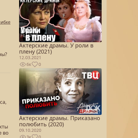
шибке
Актерские драмы. У роли в
плену (2021)
ны?
12.03.2021
6к
0
са,
Актерские драмы. Приказано
полюбить (2020)
кты
09.10.2020
е во
3к
0