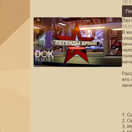
2
Пе
Лег
18.0
В ж
слов
личн
чел
пол
начи
Расс
его
лич
1. С
2. 
3. И