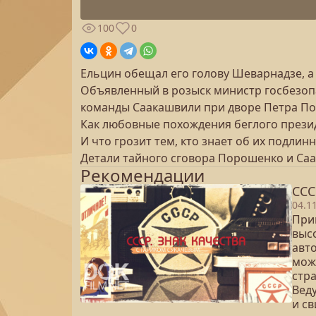
100
0
Ельцин обещал его голову Шеварнадзе, а
Объявленный в розыск министр госбезопа
команды Саакашвили при дворе Петра П
Как любовные похождения беглого презид
И что грозит тем, кто знает об их подли
Детали тайного сговора Порошенко и Саа
Рекомендации
ССС
04.1
Прин
выс
авт
мож
стр
Вед
и с