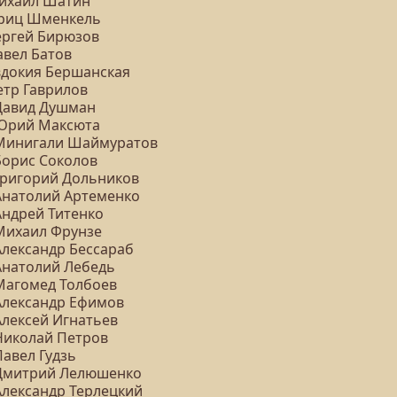
Михаил Шатин
Фриц Шменкель
Сергей Бирюзов
авел Батов
Евдокия Бершанская
етр Гаврилов
 Давид Душман
 Юрий Максюта
 Минигали Шаймуратов
Борис Соколов
 Григорий Дольников
 Анатолий Артеменко
Андрей Титенко
 Михаил Фрунзе
Александр Бессараб
 Анатолий Лебедь
 Магомед Толбоев
 Александр Ефимов
Алексей Игнатьев
 Николай Петров
Павел Гудзь
 Дмитрий Лелюшенко
Александр Терлецкий