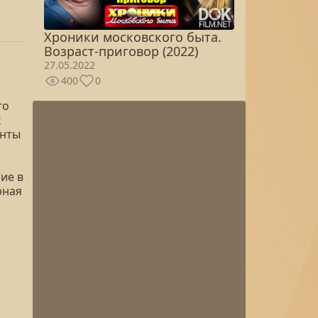
Хроники московского быта.
Возраст-приговор (2022)
27.05.2022
400
0
го
х
енты
ие в
рная