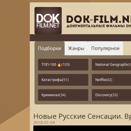
Подборки
Жанры
Популярное
ТОП-100 🔥
(103)
National Geographic
(
Катастрофы
(51)
Netflix
(42)
Криминал
(34)
Discovery
(33)
Новые Русские Сенсации. В
2018-01-04