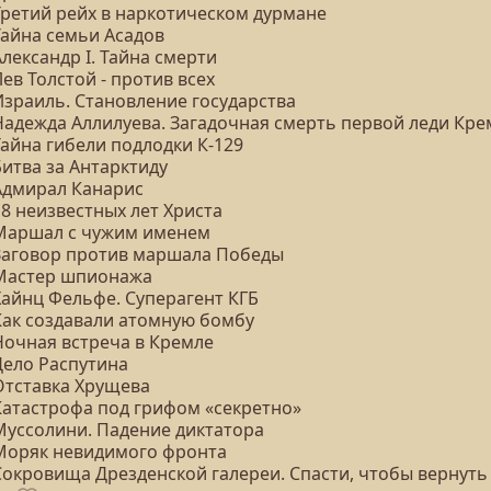
 Третий рейх в наркотическом дурмане
Тайна семьи Асадов
Александр I. Тайна смерти
Лев Толстой - против всех
Израиль. Становление государства
 Надежда Аллилуева. Загадочная смерть первой леди Кре
Тайна гибели подлодки К-129
Битва за Антарктиду
 Адмирал Канарис
18 неизвестных лет Христа
 Маршал с чужим именем
 Заговор против маршала Победы
 Мастер шпионажа
Хайнц Фельфе. Суперагент КГБ
 Как создавали атомную бомбу
Ночная встреча в Кремле
Дело Распутина
 Отставка Хрущева
 Катастрофа под грифом «секретно»
 Муссолини. Падение диктатора
 Моряк невидимого фронта
 Сокровища Дрезденской галереи. Спасти, чтобы вернуть