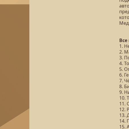
под
авт
пре
кот
Мед
Все
1. 
2. 
3. 
4. 
5. 
6. Г
7. Ч
8. 
9. Н
10.
11. 
12.
13. 
14. 
15. 