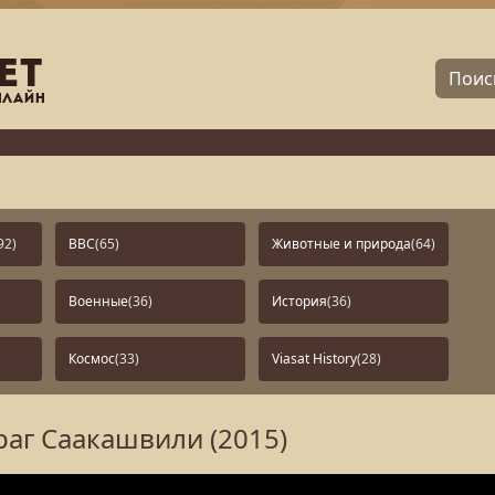
92)
BBC
(65)
Животные и природа
(64)
Военные
(36)
История
(36)
Космос
(33)
Viasat History
(28)
раг Саакашвили (2015)