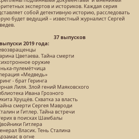
креплены подлинными документами и мнениями
оритетных экспертов и историков. Каждая серия
дставляет собой детективную историю, расследовать
орую будет ведущий – известный журналист Сергей
ведев.
37 выпусков
 выпуски 2019 года:
Невозвращенцы
Марина Цветаева. Тайна смерти
Психотронное оружие
Тонька-пулемётчица
Операция «Медведь»
еринг - брат Геринга
ёрная Лиля. Злой гений Маяковского
Библиотека Ивана Грозного
икита Хрущёв. Схватка за власть
 Тайна смерти Сергея Мавроди
Сталин и Гитлер. Тайна встречи
 Рерих в поисках Шамбалы
Двойники Гитлера
Генерал Власик. Тень Сталина
Арзамас в огне