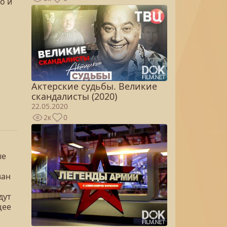
о и
Актерские судьбы. Великие
скандалисты (2020)
22.05.2020
2к
0
ые
ван
дут
щее