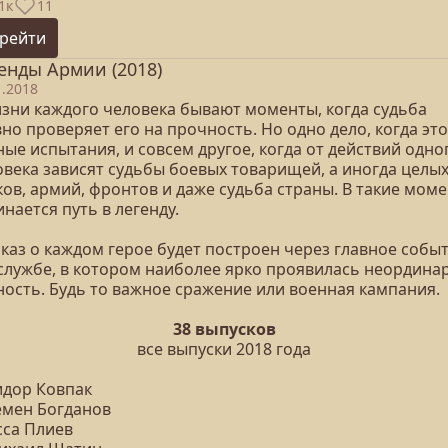
1к
11
рейти
енды Армии (2018)
1.2018
изни каждого человека бывают моменты, когда судьба
но проверяет его на прочность. Но одно дело, когда это
ые испытания, и совсем другое, когда от действий одно
овека зависят судьбы боевых товарищей, а иногда целы
ков, армий, фронтов и даже судьба страны. В такие мом
нается путь в легенду.
каз о каждом герое будет построен через главное событ
 службе, в котором наиболее ярко проявилась неордина
ность. Будь то важное сражение или военная кампания.
38 выпусков
все выпуски 2018 года
идор Ковпак
Семен Богданов
сса Плиев