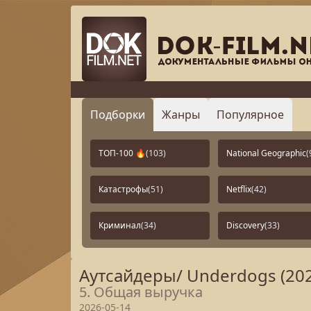
Подборки
Жанры
Популярное
ТОП-100 🔥
(103)
National Geographic
(
Катастрофы
(51)
Netflix
(42)
Криминал
(34)
Discovery
(33)
Аутсайдеры/ Underdogs (20
5. Общая выручка
2026-05-14