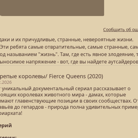
Сообщить об о
аки и их причудливые, странные, невероятные жизни.
. Эти ребята самые отвратительные, самые странные, са
 называнием "жизнь". Там, где есть явное злодеяние, 
выносимое напряжение - вот, где вы найдете аутсайдеров
репые королевы/ Fierce Queens (2020)
2.2026
т уникальный документальный сериал рассказывает о
тоящих королевах животного мира - дамах, которые
имают главенствующие позиции в своих сообществах. О
авьёв до гепардов - природа полна удивительных прим
риархата!
серий
 серии: