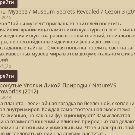
рейти
ны Музеев / Museum Secrets Revealed / Сезон 3 (20
6.2015
иал "Тайны музеев" приглашает зрителей посетить
ичайшие хранилища памятников культуры со всего мира
изведения искусства разных эпох и течений, гениальны
оры, непревзойдённые идеи корифеев и до сих пор
азгаданные тайны… Смелая попытка пролить свет на заг
ых известных музеев мира в этом документальном филь
ерий
к
0
рейти
ронутые Уголки Дикой Природы / Nature\'S
roworlds (2012)
9.2014
а планета - величайшая загадка во Вселенной, скоплени
ов внутри миров. Каждая самостоятельная экосистема
ата жизнью, но как они функционируют? Замысловатая
тина взаимоотношений и влияние природных сил делаю
ромиры сложными и уникальными. Чтобы раскрыть тай
о исследовать их один за другим, распутать