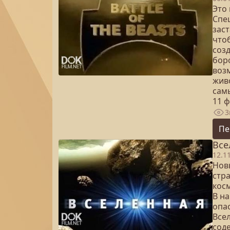
Это
Спе
зас
чтоб
соз
бор
воз
живо
сам
11 
3
Пе
Все
12.1
Нов
стр
косм
В н
опа
Все
сод