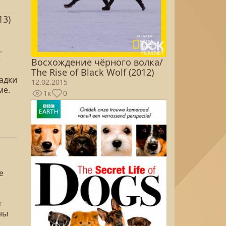
13)
.
е
Восхождение чёрного волка/
The Rise of Black Wolf (2012)
адки
12.02.2015
ме.
1к
0
е
т
ны