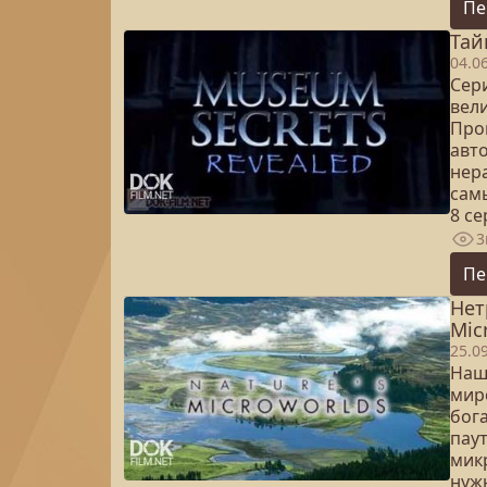
Пе
Тай
04.0
Сер
вел
Про
авт
нер
сам
8 с
3
Пе
Нет
Mic
25.0
Наш
мир
бог
пау
мик
нужн