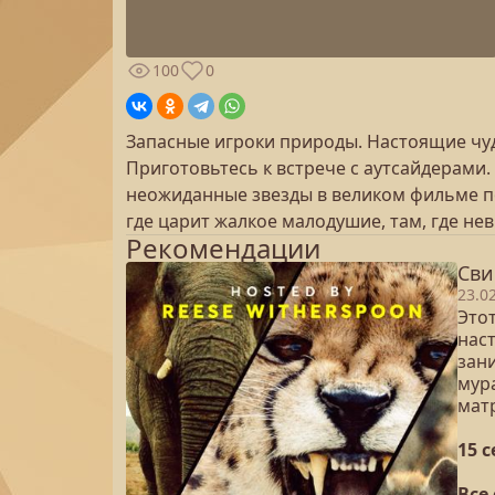
100
0
Запасные игроки природы. Настоящие чуд
Приготовьтесь к встрече с аутсайдерами
неожиданные звезды в великом фильме под
где царит жалкое малодушие, там, где не
Рекомендации
Сви
23.0
Это
нас
зан
мур
мат
15 
Все