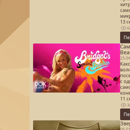
хит
сам
мик
13 
6
Пе
Сам
Bea
25.0
Как
волн
пос
с о
сам
коне
11 
3
Пе
Зве
06.0