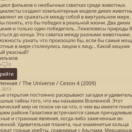
 цикл фильмов о необычных схватках среди животных.
циалисты создают компьютерные модели диких животны
тавляют их сражаться между собой в виртуальном мире,
ы понять, кто бы победил в реальной жизни. Два диких
дания и только один победитель...Тяжеловесы природы б
оться до конца. Это схватка между разными животными,
можность узнать что произошло бы, если бы самые мо
тные в мире столкнулись лицом к лицу... Какой хищник
ый ужасный?
фильмов
к
0
рейти
ленная / The Universe / Сезон 4 (2009)
1.2013
ые открытия постоянно раскрывают загадки и удивител
ашные тайны того, что мы называем Вселенной. Этот
ический мир не похож ни на что, о чем вы имеете поня
ашем районе Галактики встречаются самые причудливые
сные и странные явления, когда-либо замеченные во
ленной. Удивительная планета, чьи знаменитые кольца
ержат горные хребты, сравнимые с Альпами. Мерцающа