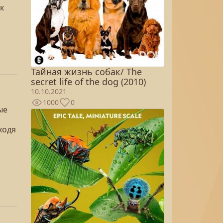
к
Тайная жизнь собак/ The
secret life of the dog (2010)
10.10.2021
1000
0
ые
ходя