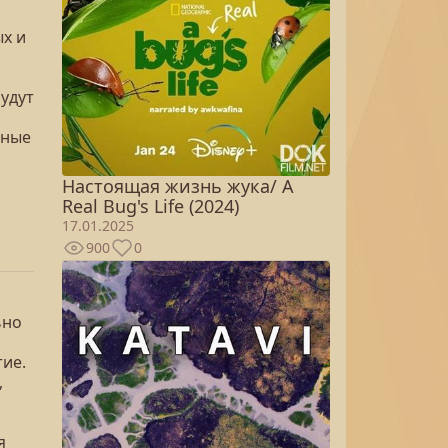
х и
удут
щные
Настоящая жизнь жука/ A
Real Bug's Life (2024)
17.01.2025
900
0
ьно
тие.
,
я