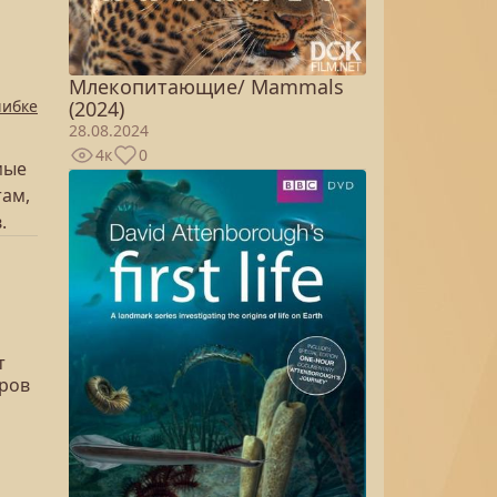
Млекопитающие/ Mammals
(2024)
шибке
28.08.2024
4к
0
мые
там,
.
т
еров