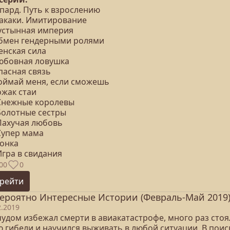
епард. Путь к взрослению
Макаки. Имитирование
Пустынная империя
Обмен гендерными ролями
енская сила
Любовная ловушка
пасная связь
Поймай меня, если сможешь
ожак стаи
 Снежные королевы
 Болотные сестры
 Пахучая любовь
Супер мама
Гонка
Игра в свидания
00
0
рейти
ероятно Интересные Истории (Февраль-Май 2019
2.2019
чудом избежал смерти в авиакатастрофе, много раз стоя
ю гибели и научился выживать в любой ситуации. В поис