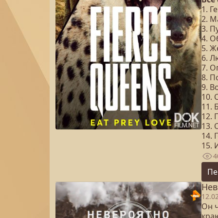
1. Г
2. 
3. 
4. 
5. Ж
6. 
7. О
8. 
9. В
10.
11.
12.
13. 
14. 
15. 
4
Пе
Нев
12.0
Он 
кра