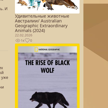
ь. И
Удивительные животные
Австралии/ Australian
Geographic Extraordinary
Animals (2024)
22.02.2026
1к
0
их
ой
 уже
ни