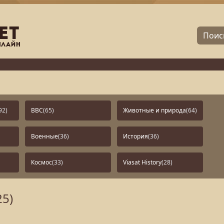
92)
BBC
(65)
Животные и природа
(64)
Военные
(36)
История
(36)
Космос
(33)
Viasat History
(28)
25)