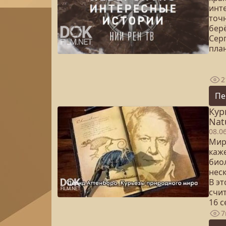
инт
точн
бер
Сер
план
2
Пе
Кур
Natu
08.0
Мир
каж
био
нес
В э
счи
16 
7