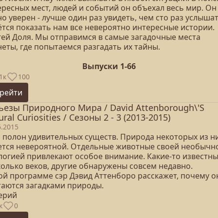
ересных мест, людей и событий он объехал весь мир. Он
о уверен - лучше один раз увидеть, чем сто раз услышат
ётся показать нам все невероятно интересные истории.
гей Доля. Мы отправимся в самые загадочные места
еты, где попытаемся разгадать их тайны.
Выпуски 1-66
1к
100
рейти
ьезы Природного Мира / David Attenborough\'S
ral Curiosities / Сезоны 2 - 3 (2013-2015)
6.2015
 полон удивительных существ. Природа некоторых из н
ется невероятной. Отдельные животные своей необычн
логией привлекают особое внимание. Какие-то известны
колько веков, другие обнаружены совсем недавно.
той программе сэр Дэвид Аттенборо расскажет, почему о
таются загадками природы.
серий
к
0