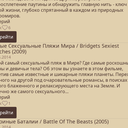
росплетение паутины и обнаружить главную нить - ключ 
ой жизни, глубоко спрятанный в каждом из природных
ромиров.
серий
к
6
рейти
ые Сексуальные Пляжи Мира / Bridgets Sexiest
ches (2009)
4.2014
ой самый сексуальный пляж в Мире? Где самые роскошн
ы и девичьи тела? Об этом вы узнаете в этом фильме,
етив самые известные и шикарные пляжи планеты. Пере
дного на другой под очаровательные романсы, в поисках
ого блаженного и релаксирующего места на Земле. И
чно же самого сексуального...
серий
к
1
рейти
риные Баталии / Battle Of The Beasts (2005)
1.2014