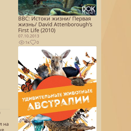
BBC: Истоки жизни/ Первая
жизнь/ David Attenborough's
First Life (2010)
07.10.2013
1к
0
)
л на
ке