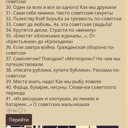
советски
30. Один за всех и все за одного! Как мы дружили
31. Сами себе химики. Чисто советские секреты
32. Пьянству бой! Борьба за трезвость по-советски
33. Совет да любовь. Ах, эта советская свадьба!
34. Крутятся диски. Страсти по «винилу»
35. «Блестят обложками журналы…». От
«Крестьянки» до «Крокодила»
36. Если завтра война. Гражданская оборона по-
советски
37. Самолетом? Поездом? «Метеором»? На чем мы
путешествовали
38. «Несите рублики, купите бублики». Реклама по-
советски
39. Места знать надо! Как мы рыбу ловили
40. Фарца, бухарик, несуны. Словечки советского
периода
41. «Из веснушек и хлопушек, из линеек и
батареек...» О советских мальчишках
6к
5
Перейти