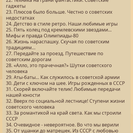
22. Техника на грани фантастики. Советские
гаджеты
23. Плюсов было больше. Честно о советских
недостатках
24. Детство в стиле ретро. Наши любимые игры
25. Пять колец под кремлевскими звездами...
Мифы и правда Олимпиады-80
26. Жизнь нараспашку. Скучая по советским
традициям…
27. Передайте за проезд. Путешествие по
советским дорогам
28. «Алло, это прачечная?» Шутки советского
человека
29. Аты-баты... Как служилось в советской армии
30. Дети с ключом на шее. Игры рожденных в СССР
31. Скорей включайте телик! Любимые передачи
нашей юности
32. Вверх по социальной лестнице! Ступени жизни
советского человека
33. За романтикой на край света. Как мы строили
СССР
34. Очевидное - невероятное. Во что мы верили
35. От ушанки до матрешек. Из СССР с любовью