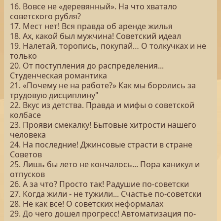
16. Вовсе не «деревянный». На что хватало
советского рубля?
17. Мест нет! Вся правда об аренде жилья
18. Ах, какой был мужчина! Советский идеал
19. Налетай, торопись, покупай… О толкучках и не
только
20. От поступления до распределения...
Студенческая романтика
21. «Почему не на работе?» Как мы боролись за
трудовую дисциплину"
22. Вкус из детства. Правда и мифы о советской
колбасе
23. Прояви смекалку! Бытовые хитрости нашего
человека
24. На последние! Джинсовые страсти в стране
Советов
25. Лишь бы лето не кончалось... Пора каникул и
отпусков
26. А за что? Просто так! Радушие по-советски
27. Когда жили - не тужили... Счастье по-советски
28. Не как все! О советских неформалах
29. До чего дошел прогресс! Автоматизация по-