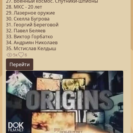
27. Военный космос. Спутники-шпионы
28. МКС - 20 лет
29. Лазерное оружие
30. Скелла Бугрова
31. Георгий Береговой
32. Павел Беляев
33. Виктор Горбатко
34. Андриян Николаев
35. Мстислав Келдыш
5к
6
Перейти