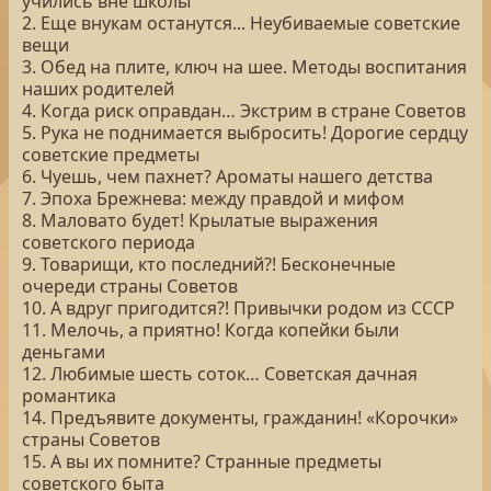
учились вне школы
2. Еще внукам останутся... Неубиваемые советские
вещи
3. Обед на плите, ключ на шее. Методы воспитания
наших родителей
4. Когда риск оправдан… Экстрим в стране Советов
5. Рука не поднимается выбросить! Дорогие сердцу
советские предметы
6. Чуешь, чем пахнет? Ароматы нашего детства
7. Эпоха Брежнева: между правдой и мифом
8. Маловато будет! Крылатые выражения
советского периода
9. Товарищи, кто последний?! Бесконечные
очереди страны Советов
10. А вдруг пригодится?! Привычки родом из СССР
11. Мелочь, а приятно! Когда копейки были
деньгами
12. Любимые шесть соток… Советская дачная
романтика
14. Предъявите документы, гражданин! «Корочки»
страны Советов
15. А вы их помните? Странные предметы
советского быта