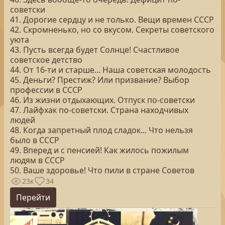
советски
41. Дорогие сердцу и не только. Вещи времен СССР
42. Скромненько, но со вкусом. Секреты советского
уюта
43. Пусть всегда будет Солнце! Счастливое
советское детство
44. От 16-ти и старше... Наша советская молодость
45. Деньги? Престиж? Или призвание? Выбор
профессии в СССР
46. Из жизни отдыхающих. Отпуск по-советски
47. Лайфхак по-советски. Страна находчивых
людей
48. Когда запретный плод сладок... Что нельзя
было в СССР
49. Вперед и с пенсией! Как жилось пожилым
людям в СССР
50. Ваше здоровье! Что пили в стране Советов
23к
34
Перейти