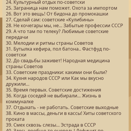
24. Культурный отдых по-советски
25. Заграница нам поможет. Охота за импортом
26. Вот это вещь! От бидона до промокашки
27. Сделай сам: советские «Кулибины»
28. Не кочегары мы, не... Забытые профессии СССР
29. А что там по телеку? Любимые советские
передачи
30. Мелодии и ритмы страны Советов
31. Бутылка кефира, пол батона.. Фастфуд по-
советски
32. До свадьбы заживет! Народная медицина
страны Советов
33. Советские праздники: какими они были?
34. Кухня народов СССР или Как мы вкусно
дружили…
35. Время первых. Советские достижения
36. Когда соседей не выбирали... Жизнь в
коммуналке
37. Отдыхать - не работать. Советские выходные
38. Кино в массы, деньги в кассы! Хиты советского
проката
39. Смех сквозь слезы... Эстрада в СССР
40. Здесь вообще-то очередь! Дефицит по-