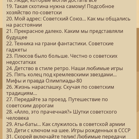
18. Люди, которые могли достать все
19. Такая скотина нужна самому! Подсобное
хозяйство по-советски
20. Мой адрес: Советский Союз... Как мы общались
на расстоянии
21. Прекрасное далеко. Каким мы представляли
будущее
22. Техника на грани фантастики. Советские
гаджеты
23. Плюсов было больше. Честно о советских
недостатках
24. Детство в стиле ретро. Наши любимые игры
25. Пять колец под кремлевскими звездами...
Мифы и правда Олимпиады-80
26. Жизнь нараспашку. Скучая по советским
традициям…
27. Передайте за проезд. Путешествие по
советским дорогам
28. «Алло, это прачечная?» Шутки советского
человека
29. Аты-баты... Как служилось в советской армии
30. Дети с ключом на шее. Игры рожденных в СССР
31. Скорей включайте телик! Любимые передачи