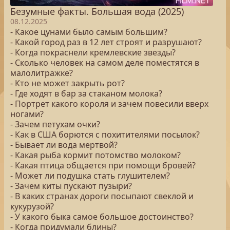
Безумные факты. Большая вода (2025)
08.12.2025
- Какое цунами было самым большим?
- Какой город раз в 12 лет строят и разрушают?
- Когда покраснели кремлевские звезды?
- Сколько человек на самом деле поместятся в
малолитражке?
- Кто не может закрыть рот?
- Где ходят в бар за стаканом молока?
- Портрет какого короля и зачем повесили вверх
ногами?
- Зачем петухам очки?
- Как в США борются с похитителями посылок?
- Бывает ли вода мертвой?
- Какая рыба кормит потомство молоком?
- Какая птица общается при помощи бровей?
- Может ли подушка стать глушителем?
- Зачем киты пускают пузыри?
- В каких странах дороги посыпают свеклой и
кукурузой?
- У какого быка самое большое достоинство?
- Когда придумали блины?