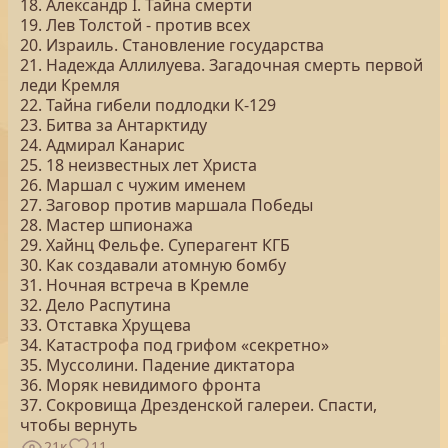
18. Александр I. Тайна смерти
19. Лев Толстой - против всех
20. Израиль. Становление государства
21. Надежда Аллилуева. Загадочная смерть первой
леди Кремля
22. Тайна гибели подлодки К-129
23. Битва за Антарктиду
24. Адмирал Канарис
25. 18 неизвестных лет Христа
26. Маршал с чужим именем
27. Заговор против маршала Победы
28. Мастер шпионажа
29. Хайнц Фельфе. Суперагент КГБ
30. Как создавали атомную бомбу
31. Ночная встреча в Кремле
32. Дело Распутина
33. Отставка Хрущева
34. Катастрофа под грифом «секретно»
35. Муссолини. Падение диктатора
36. Моряк невидимого фронта
37. Сокровища Дрезденской галереи. Спасти,
чтобы вернуть
21к
11