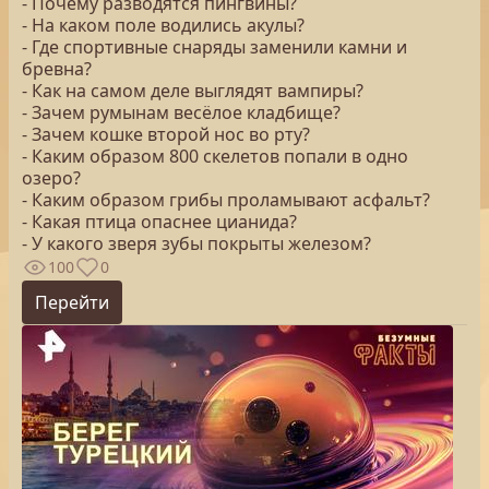
- Почему разводятся пингвины?
- На каком поле водились акулы?
- Где спортивные снаряды заменили камни и
бревна?
- Как на самом деле выглядят вампиры?
- Зачем румынам весёлое кладбище?
- Зачем кошке второй нос во рту?
- Каким образом 800 скелетов попали в одно
озеро?
- Каким образом грибы проламывают асфальт?
- Какая птица опаснее цианида?
- У какого зверя зубы покрыты железом?
100
0
Перейти