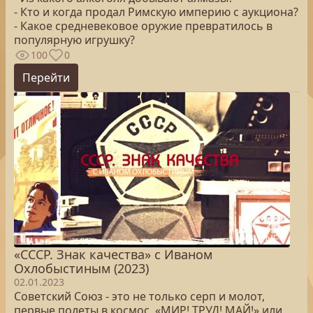
- Кто и когда продал Римскую империю с аукциона?
- Какое средневековое оружие превратилось в
популярную игрушку?
100
0
Перейти
«СССР. Знак качества» с Иваном
Охлобыстиным (2023)
02.01.2023
Советский Союз - это не только серп и молот,
первые полеты в космос, «МИР! ТРУД! МАЙ!» или