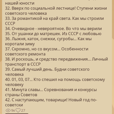
нашей юности
32. Вверх по социальной лестнице! Ступени жизни
советского человека
33. За романтикой на край света. Как мы строили
СССР
34. Очевидное - невероятное. Во что мы верили
35. От ушанки до матрешек. Из СССР с любовью
36. Лыжня, каток, снежки, сугробы... Как мы
коротали зиму
37. Скромно, но со вкусом... Особенности
советского ремонта
38. И роскошь, и средство передвижения... Личный
транспорт в СССР
39. Самый лучший день. Будни советского
человека
40. 01, 03, 07... Кто спешил на помощь советскому
человеку
41. Минута славы... Соревнования и конкурсы
страны Советов
42. С наступающим, товарищи! Новый год по-
советски
9к
27