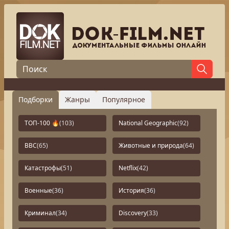
Подборки
Жанры
Популярное
ТОП-100 🔥
(103)
National Geographic
(92)
BBC
(65)
Животные и природа
(64)
Катастрофы
(51)
Netflix
(42)
Военные
(36)
История
(36)
Криминал
(34)
Discovery
(33)