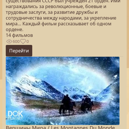
существования СССР был учрежден 21 орден. Ими
награждались за революционные, боевые и
трудовые заслуги, за развитие дружбы и
сотрудничества между народами, за укрепление
мира… Каждый фильм рассказывает об одном
ордене.
14 фильмов
600
0
Перейти
Вершины Мира / Les Montagnes Du Monde