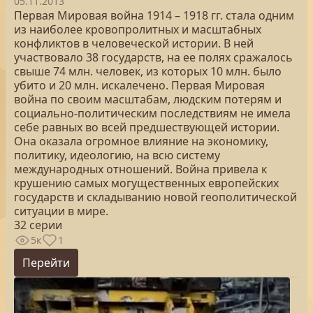
05.11.2013
Первая Мировая война 1914 – 1918 гг. стала одним
из наиболее кровопролитных и масштабных
конфликтов в человеческой истории. В ней
участвовало 38 государств, на ее полях сражалось
свыше 74 млн. человек, из которых 10 млн. было
убито и 20 млн. искалечено. Первая Мировая
война по своим масштабам, людским потерям и
социально-политическим последствиям не имела
себе равных во всей предшествующей истории.
Она оказала огромное влияние на экономику,
политику, идеологию, на всю систему
международных отношений. Война привела к
крушению самых могущественных европейских
государств и складыванию новой геополитической
ситуации в мире.
32 серии
5к
1
Перейти