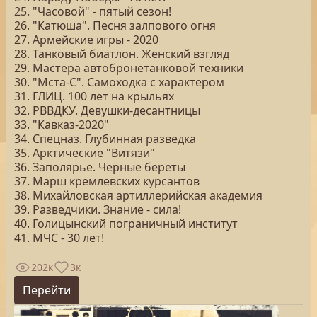
25. "Часовой" - пятый сезон!
26. "Катюша". Песня залпового огня
27. Армейские игры - 2020
28. Танковый биатлон. Женский взгляд
29. Мастера автобронетанковой техники
30. "Мста-С". Самоходка с характером
31. ГЛИЦ. 100 лет на крыльях
32. РВВДКУ. Девушки-десантницы
33. "Кавказ-2020"
34. Спецназ. Глубинная разведка
35. Арктические "Витязи"
36. Заполярье. Черные береты
37. Марш кремлевских курсантов
38. Михайловская артиллерийская академия
39. Разведчики. Знание - сила!
40. Голицынский пограничный институт
41. МЧС - 30 лет!
202к
3к
Перейти