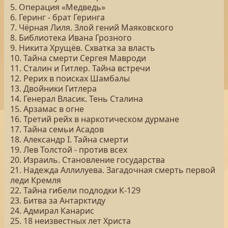
5. Операция «Медведь»
6. Геринг - брат Геринга
7. Чёрная Лиля. Злой гений Маяковского
8. Библиотека Ивана Грозного
9. Никита Хрущёв. Схватка за власть
10. Тайна смерти Сергея Мавроди
11. Сталин и Гитлер. Тайна встречи
12. Рерих в поисках Шамбалы
13. Двойники Гитлера
14. Генерал Власик. Тень Сталина
15. Арзамас в огне
16. Третий рейх в наркотическом дурмане
17. Тайна семьи Асадов
18. Александр I. Тайна смерти
19. Лев Толстой - против всех
20. Израиль. Становление государства
21. Надежда Аллилуева. Загадочная смерть первой
леди Кремля
22. Тайна гибели подлодки К-129
23. Битва за Антарктиду
24. Адмирал Канарис
25. 18 неизвестных лет Христа