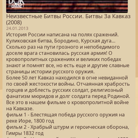
Неизвестные Битвы России. Битвы За Кавказ
(2008)
24.01.2013
История России написана на полях сражений.
Куликовская битва, Бородино, Курская дуга…
Сколько раз на пути грозного и непобедимого
доселе врага становилась русская армия! О
кровопролитных сражениях и великих победах
знают и помнят все, но есть еще и другие славные
страницы истории русского оружия.
Более 50 лет Кавказ находился в огне невиданной
по своей жестокости войны. Отчаянная храбрость
горцев и доблесть русских солдат, религиозный
фанатизм мюридов и долг солдата перед Родиной.
Все это в нашем фильме о кровопролитной войне
на Кавказе.
фильм 1 - Блестящая победа русского оружия на
реке Иоре, 1800 год
фильм 2 - Храбрый штурм и героическая оборона,
Гимры 1832 год