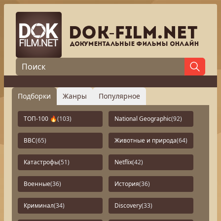
Подборки
Жанры
Популярное
ТОП-100 🔥
(103)
National Geographic
(92)
BBC
(65)
Животные и природа
(64)
Катастрофы
(51)
Netflix
(42)
Военные
(36)
История
(36)
Криминал
(34)
Discovery
(33)