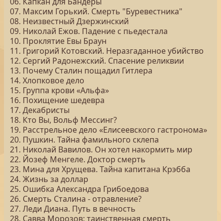
06. Капкан для Бандеры
07. Максим Горький. Смерть "Буревестника"
08. Неизвестный Дзержинский
09. Николай Ежов. Падение с пьедестала
10. Проклятие Евы Браун
11. Григорий Котовский. Неразгаданное убийство
12. Сергий Радонежский. Спасение реликвии
13. Почему Сталин пощадил Гитлера
14. Хлопковое дело
15. Группа крови «Альфа»
16. Похищение шедевра
17. Декабристы
18. Кто Вы, Вольф Мессинг?
19. Расстрельное дело «Елисеевского гастронома»
20. Пушкин. Тайна фамильного склепа
21. Николай Вавилов. Он хотел накормить мир
22. Йозеф Менгеле. Доктор смерть
23. Мина для Хрущева. Тайна капитана Крэбба
24. Жизнь за доллар
25. Ошибка Александра Грибоедова
26. Смерть Сталина - отравление?
27. Леди Диана. Путь в вечность
28. Савва Морозов: таинственная смерть