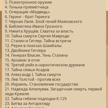
3. Психотронное оружие
4. Тонька-пулемётчица
5. Операция «Медведь»
6. Геринг - брат Геринга
7. Чёрная Лиля. Злой гений Маяковского
8. Библиотека Ивана Грозного
9. Никита Хрущёв. Схватка за власть
10. Тайна смерти Сергея Мавроди
11. Сталин и Гитлер. Тайна встречи
12. Рерих в поисках Шамбалы
13. Двойники Гитлера
14. Генерал Власик. Тень Сталина
15. Арзамас в огне
16. Третий рейх в наркотическом дурмане
17. Тайна семьи Асадов
18. Александр I. Тайна смерти
19. Лев Толстой - против всех
20. Израиль. Становление государства
21. Надежда Аллилуева. Загадочная смерть первой
леди Кремля
22. Тайна гибели подлодки К-129
23. Битва за Антарктиду