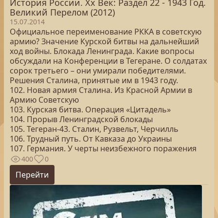
История России. Хх Век: Раздел 22 - 1943 Год.
Великий Перелом (2012)
15.07.2014
Официальное переименование РККА в советскую
армию? Значение Курской битвы на дальнейший
ход войны. Блокада Ленинграда. Какие вопросы
обсуждали на Конференции в Тегеране. О солдатах
сорок третьего – они умирали победителями.
Решения Сталина, принятые им в 1943 году.
102. Новая армия Сталина. Из Красной Армии в
Армию Советскую
103. Курская битва. Операция «Цитадель»
104. Прорыв Ленинградской блокады
105. Тегеран-43. Сталин, Рузвельт, Черчилль
106. Трудный путь. От Кавказа до Украины
107. Германия. У черты неизбежного поражения
400
0
Перейти