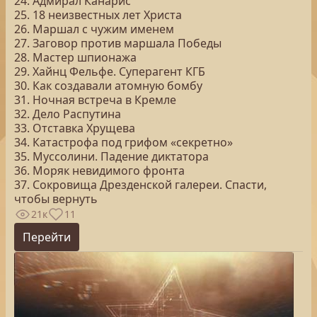
24. Адмирал Канарис
25. 18 неизвестных лет Христа
26. Маршал с чужим именем
27. Заговор против маршала Победы
28. Мастер шпионажа
29. Хайнц Фельфе. Суперагент КГБ
30. Как создавали атомную бомбу
31. Ночная встреча в Кремле
32. Дело Распутина
33. Отставка Хрущева
34. Катастрофа под грифом «секретно»
35. Муссолини. Падение диктатора
36. Моряк невидимого фронта
37. Сокровища Дрезденской галереи. Спасти,
чтобы вернуть
21к
11
Перейти