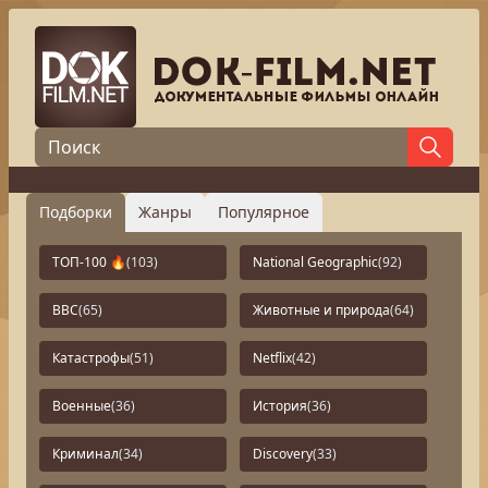
Подборки
Жанры
Популярное
ТОП-100 🔥
(103)
National Geographic
(92)
BBC
(65)
Животные и природа
(64)
Катастрофы
(51)
Netflix
(42)
Военные
(36)
История
(36)
Криминал
(34)
Discovery
(33)