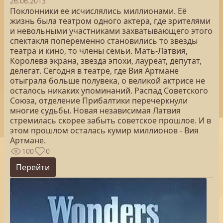
26.06.2013
Поклонники ее исчислялись миллионами. Её
жизнь была театром одного актера, где зрителями
и невольными участниками захватывающего этого
спектакля попеременно становились то звезды
театра и кино, то члены семьи. Мать-Латвия,
Королева экрана, звезда эпохи, лауреат, депутат,
делегат. Сегодня в театре, где Вия Артмане
отыграла больше полувека, о великой актрисе не
осталось никаких упоминаний. Распад Советского
Союза, отделение Прибалтики перечеркнули
многие судьбы. Новая независимая Латвия
стремилась скорее забыть советское прошлое. И в
этом прошлом осталась кумир миллионов - Вия
Артмане.
100
0
Перейти