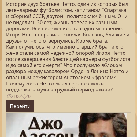
История двух братьев Нетто, один из которых был
легендарным футболистом, капитаном "Спартака"
и сборной СССР, другой - политзаключённым. Они
не виделись 30 лет, жизнь повела их разными
дорогами. Всё переменилось в одно мгновение.
Игоря Нетто поразила тяжёлая болезнь, близкие и
друзья от него отвернулись. Кроме брата.
Как получилось, что именно старший брат и его
жена стали самой надёжной опорой Игоря Нетто
после завершения блестящей карьеры футболиста
и до самой его смерти? Что послужило яблоком
раздора между кавалером Ордена Ленина Нетто и
опальным режиссёром Анатолием Эфросом?
Почему жена Нетто-младшего не смогла
поддержать мужа в трудный период жизни?
100
0
Перейти