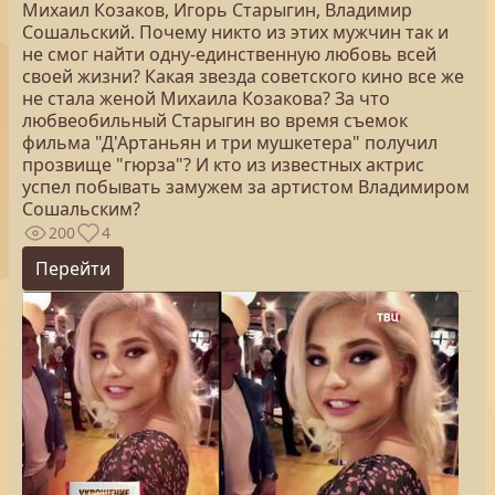
Михаил Козаков, Игорь Старыгин, Владимир
Сошальский. Почему никто из этих мужчин так и
не смог найти одну-единственную любовь всей
своей жизни? Какая звезда советского кино все же
не стала женой Михаила Козакова? За что
любвеобильный Старыгин во время съемок
фильма "Д'Артаньян и три мушкетера" получил
прозвище "гюрза"? И кто из известных актрис
успел побывать замужем за артистом Владимиром
Сошальским?
200
4
Перейти