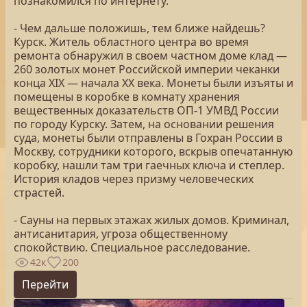
познакомился по интернету.
- Чем дальше положишь, тем ближе найдешь?
Курск. Житель областного центра во время
ремонта обнаружил в своем частном доме клад —
260 золотых монет Российской империи чеканки
конца XIX — начала XX века. Монеты были изъяты и
помещены в коробке в комнату хранения
вещественных доказательств ОП-1 УМВД России
по городу Курску. Затем, на основании решения
суда, монеты были отправлены в Гохран России в
Москву, сотрудники которого, вскрыв опечатанную
коробку, нашли там три гаечных ключа и степлер.
История кладов через призму человеческих
страстей.
- Сауны на первых этажах жилых домов. Криминал,
антисанитария, угроза общественному
спокойствию. Специальное расследование.
42к
200
Перейти