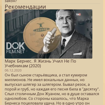
закон?
Рекомендации
Марк Бернес. Я Жизнь Учил Не По
Учебникам (2020)
06.12.2020
Он был сыном старьёвщика, а стал кумиром
миллионов. Не имел вокальных данных, но
выпускал шлягер за шлягером. Бывал резок, а
порой и груб, но каждая его песня била в "десятку".
Слыл столичным Дон Жуаном, но в душе оставался
однолюбом. Со стороны казалось, что Марка
Бернеса поцеловала удача. Но в одно утро он