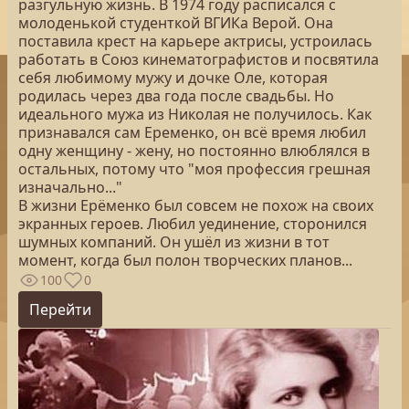
разгульную жизнь. В 1974 году расписался с
молоденькой студенткой ВГИКа Верой. Она
поставила крест на карьере актрисы, устроилась
работать в Союз кинематографистов и посвятила
себя любимому мужу и дочке Оле, которая
родилась через два года после свадьбы. Но
идеального мужа из Николая не получилось. Как
признавался сам Еременко, он всё время любил
одну женщину - жену, но постоянно влюблялся в
остальных, потому что "моя профессия грешная
изначально..."
В жизни Ерёменко был совсем не похож на своих
экранных героев. Любил уединение, сторонился
шумных компаний. Он ушёл из жизни в тот
момент, когда был полон творческих планов...
100
0
Перейти