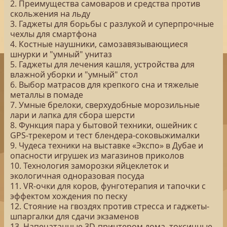
2. Преимущества самоваров и средства против
скольжения на льду
3. Гаджеты для борьбы с разлукой и суперпрочные
чехлы для смартфона
4. Костные наушники, самозавязывающиеся
шнурки и "умный" унитаз
5. Гаджеты для лечения кашля, устройства для
влажной уборки и "умный" стол
6. Выбор матрасов для крепкого сна и тяжелые
металлы в помаде
7. Умные брелоки, сверхудобные морозильные
лари и лапка для сбора шерсти
8. Функция пара у бытовой техники, ошейник с
GPS-трекером и тест блендера-соковыжималки
9. Чудеса техники на выставке «Экспо» в Дубае и
опасности игрушек из магазинов приколов
10. Технология заморозки яйцеклеток и
экологичная одноразовая посуда
11. VR-очки для коров, фунготерапия и тапочки с
эффектом хождения по песку
12. Стояние на гвоздях против стресса и гаджеты-
шпаргалки для сдачи экзаменов
13. Напечатанные 3D-принтером дома, токсичные