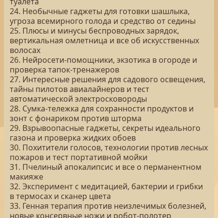
туалета
24. Необычные гаджеты для готовки шашлыка,
угроза всемирного голода и средство от седины
25. Плюсы и минусы беспроводных зарядок,
вертикальная омлетница и все об искусственных
волосах
26. Нейросети-помощники, экзотика в огороде и
проверка тапок-тренажеров
27. Интересные решения для садового освещения,
тайны пилотов авиалайнеров и тест
автоматической электросковороды
28. Сумка-тележка для сохранности продуктов и
зонт с фонариком против шторма
29. Взрывоопасные гаджеты, секреты идеального
газона и проверка жидких обоев
30. Похитители голосов, технологии против лесных
пожаров и тест портативной мойки
31. Пчелиный апокалипсис и все о перманентном
макияже
32. Эксперимент с медитацией, бактерии и грибки
в термосах и сканер цвета
33. Генная терапия против неизлечимых болезней,
новые консервные ножи и робот-полотер