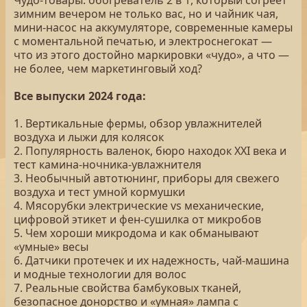
Чудо-товары: обогреватель 2 в 1, который согреет
зимним вечером не только вас, но и чайник чая,
мини-насос на аккумуляторе, современные камеры
с моментальной печатью, и электроснегокат —
что из этого достойно маркировки «чудо», а что —
не более, чем маркетинговый ход?
Все выпуски 2024 года:
1. Вертикальные фермы, обзор увлажнителей
воздуха и лыжи для колясок
2. Популярность валенок, бюро находок XXI века и
тест камина-ночника-увлажнителя
3. Необычный автотюнинг, приборы для свежего
воздуха и тест умной кормушки
4. Мясорубки электрические vs механические,
цифровой этикет и фен-сушилка от микробов
5. Чем хороши микродома и как обманывают
«умные» весы
6. Датчики протечек и их надежность, чай-машина
и модные технологии для волос
7. Реальные свойства бамбуковых тканей,
безопасное донорство и «умная» лампа с