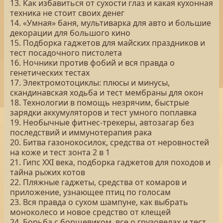
13. Как избавиться от сухости глаз и какая кухонная
техника не стоит своих денег
14. «Умная» баня, мультиварка для авто и большие
декорации для большого кино
15. Подборка гаджетов для майских праздников и
тест посадочного пистолета
16. Ночники против фобий и вся правда о
генетических тестах
17. Электромотоциклы: плюсы и минусы,
скандинавская ходьба и тест мембраны для окон
18. Технологии в помощь незрячим, быстрые
зарядки аккумуляторов и тест умного поплавка
19. Необычные фитнес-трекеры, автозагар без
последствий и иммунотерапия рака
20. Битва газонокосилок, средства от неровностей
на коже и тест зонта 2 в 1
21. Гипс XXI века, подборка гаджетов для походов и
тайна рыжих котов
22. Пляжные гаджеты, средства от комаров и
приложение, узнающее птиц по голосам
23. Вся правда о сухом шампуне, как выбрать
моноколесо и новое средство от клещей
24. Борьба с борщевиком, все о грузовелах и тест