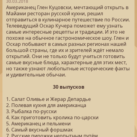
30.03.2018
Американец Глен Куцовски, мечтающий открыть в
Майами ресторан русской кухни, решил
отправиться в кулинарное путешествие по России.
Телеведущий Оскар Кучера поможет ему узнать
самые интересные рецепты и традиции. И это не
похоже на обычное гастрономическое шоу. Глен и
Оскар побывают в самых разных регионах нашей
большой страны, где их и зрителей ждёт немало
открытий. Они не только будут учиться готовить
самые вкусные блюда, характерные для этих мест,
но также узнают любопытные исторические факты
и удивительные обычаи.
30 выпусков
1. Салат Оливье и Жерар Депардье
2. Полевая кухня для американца
3. Рыбалка по-русски
4. Как приготовить кролика по-царски
5. Американец и пельмени
6. Самый вкусный форшмак
7. Русские пирожки неопытным путём