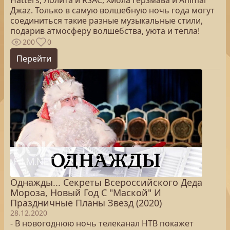
Hatters, Лолита и RSAC, Хибла Герзмава и Animal
Джаz. Только в самую волшебную ночь года могут
соединиться такие разные музыкальные стили,
подарив атмосферу волшебства, уюта и тепла!
200
0
Перейти
Однажды... Секреты Всероссийского Деда
Мороза, Новый Год С "Маской" И
Праздничные Планы Звезд (2020)
28.12.2020
- В новогоднюю ночь телеканал НТВ покажет