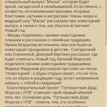
специальный выпуск "Маски", которая будет
яркой, загадочной и незабываемой. Естественно, с
конфетти, эксклюзивными масками, искрами,
блестками, шутками и интригами. Члены жюри и
ведущий шоу "Маска" рассказали про новогодний
выпуск, а также о том, как обычно встречают
Новый год.
- Звезды поделились своими новогодними
планами и рассказали о семейных традициях.
Ирина Безрукова вспомнила, кем она была на
новогодних праздниках в детстве - Снегурочкой
или Снежинкой, Дмитрий Бертман рассказал, где
будет отмечать Новый год, Евгений Маргулис
поделился своими новогодними традициями,
Марина Федункив рассказала про клип на песню
"Новогодняя", а Шура открыл секрет, что из того,
что он обрел в уходящем году, хочет непременно
забрать с собой в следующий.
- Благотворительный проект "Путешествие Деда
Мороза с НТВ" отмечает свой первый юбилей -
пять лет. Основная цель "Путешествия Деда
Мороза с НТВ" - помочь тем, кто особенно
нуждается в новогоднем чуде и волшебных