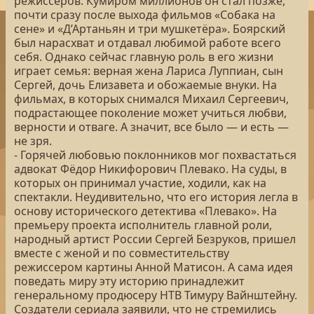
режиссеров. Кумиром миллионов он стал позже,
почти сразу после выхода фильмов «Собака на
сене» и «Д’Артаньян и три мушкетёра». Боярский
был нарасхват и отдавал любимой работе всего
себя. Однако сейчас главную роль в его жизни
играет семья: верная жена Лариса Луппиан, сын
Сергей, дочь Елизавета и обожаемые внуки. На
фильмах, в которых снимался Михаил Сергеевич,
подрастающее поколение может учиться любви,
верности и отваге. А значит, все было — и есть —
не зря.
- Горячей любовью поклонников мог похвастаться
адвокат Фёдор Никифорович Плевако. На суды, в
которых он принимал участие, ходили, как на
спектакли. Неудивительно, что его история легла в
основу исторического детектива «Плевако». На
премьеру проекта исполнитель главной роли,
народный артист России Сергей Безруков, пришел
вместе с женой и по совместительству
режиссером картины Анной Матисон. А сама идея
поведать миру эту историю принадлежит
генеральному продюсеру НТВ Тимуру Вайнштейну.
Создатели сериала заявили, что не стремились