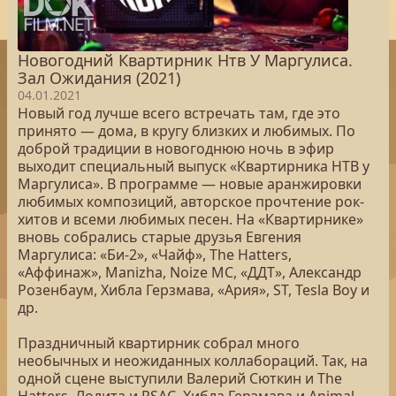
Новогодний Квартирник Нтв У Маргулиса.
Зал Ожидания (2021)
04.01.2021
Новый год лучше всего встречать там, где это
принято — дома, в кругу близких и любимых. По
доброй традиции в новогоднюю ночь в эфир
выходит специальный выпуск «Квартирника НТВ у
Маргулиса». В программе — новые аранжировки
любимых композиций, авторское прочтение рок-
хитов и всеми любимых песен. На «Квартирнике»
вновь собрались старые друзья Евгения
Маргулиса: «Би-2», «Чайф», The Hatters,
«Аффинаж», Manizha, Noize MC, «ДДТ», Александр
Розенбаум, Хибла Герзмава, «Ария», ST, Tesla Boy и
др.
Праздничный квартирник собрал много
необычных и неожиданных коллабораций. Так, на
одной сцене выступили Валерий Сюткин и The