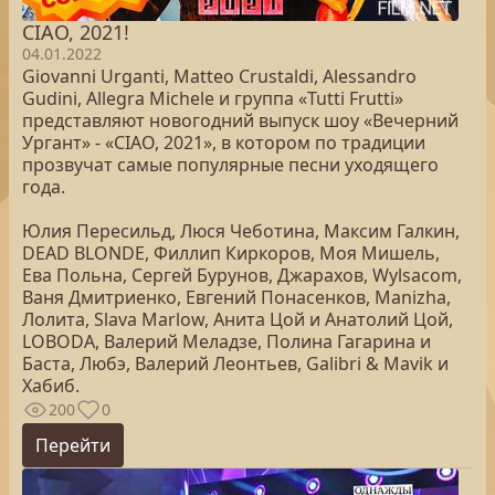
CIAO, 2021!
04.01.2022
Giovanni Urganti, Matteo Crustaldi, Alessandro
Gudini, Allegra Michele и группа «Tutti Frutti»
представляют новогодний выпуск шоу «Вечерний
Ургант» - «CIAO, 2021», в котором по традиции
прозвучат самые популярные песни уходящего
года.
Юлия Пересильд, Люся Чеботина, Максим Галкин,
DEAD BLONDE, Филлип Киркоров, Моя Мишель,
Ева Польна, Сергей Бурунов, Джарахов, Wylsacom,
Ваня Дмитриенко, Евгений Пoнасенков, Manizha,
Лолита, Slava Marlow, Анита Цой и Анатолий Цой,
LOBODA, Валерий Меладзе, Полина Гагарина и
Баста, Любэ, Валерий Леонтьев, Galibri & Mavik и
Хабиб.
200
0
Перейти