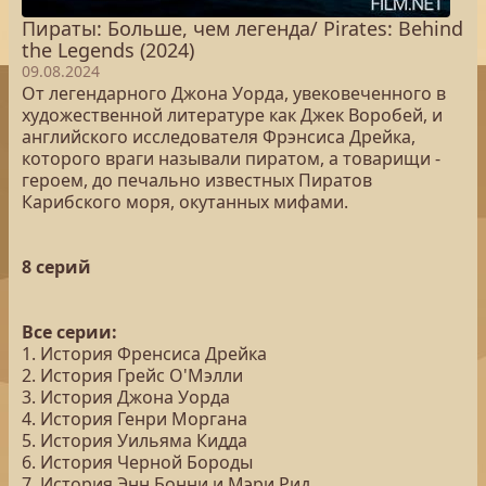
Пираты: Больше, чем легенда/ Pirates: Behind
the Legends (2024)
09.08.2024
От легендарного Джона Уорда, увековеченного в
художественной литературе как Джек Воробей, и
английского исследователя Фрэнсиса Дрейка,
которого враги называли пиратом, а товарищи -
героем, до печально известных Пиратов
Карибского моря, окутанных мифами.
8 серий
Все серии:
1. История Френсиса Дрейка
2. История Грейс О'Мэлли
3. История Джона Уорда
4. История Генри Моргана
5. История Уильяма Кидда
6. История Черной Бороды
7. История Энн Бонни и Мэри Рид