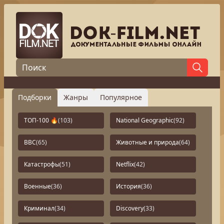
Подборки
Жанры
Популярное
ТОП-100 🔥
(103)
National Geographic
(92)
BBC
(65)
Животные и природа
(64)
Катастрофы
(51)
Netflix
(42)
Военные
(36)
История
(36)
Криминал
(34)
Discovery
(33)