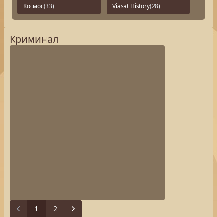
Космос
(33)
Viasat History
(28)
Криминал
1
2
Next
Previous