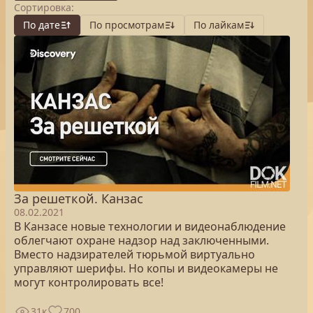
Сортировка:
По дате
По просмотрам
По лайкам
За решеткой. Канзас
08.02.2021
В Канзасе новые технологии и видеонаблюдение
облегчают охране надзор над заключенными.
Вместо надзирателей тюрьмой виртуально
управляют шерифы. Но копы и видеокамеры не
могут контролировать все!
31к
700