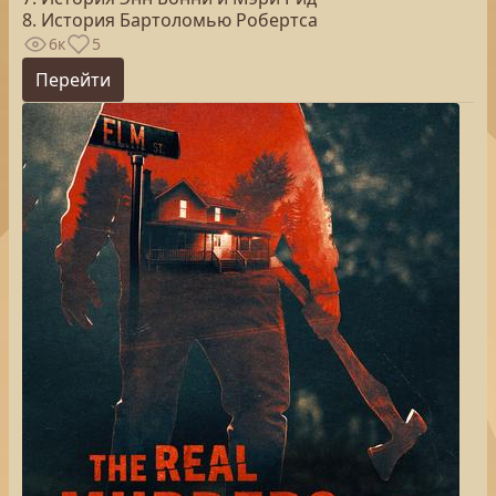
8. История Бартоломью Робертса
6к
5
Перейти