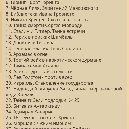
6. Геринг - брат Геринга
7. Чёрная Лиля. Злой гений Маяковского
8. Библиотека Ивана Грозного
9. Никита Хрущёв. Схватка за власть
10. Тайна смерти Сергея Мавроди
11. Сталин и Гитлер. Тайна встречи
12. Рерих в поисках Шамбалы
13. Двойники Гитлера
14. Генерал Власик. Тень Сталина
15. Арзамас в огне
16. Третий рейх в наркотическом дурмане
17. Тайна семьи Асадов
18. Александр I. Тайна смерти
19. Лев Толстой - против всех
20. Израиль. Становление государства
21. Надежда Аллилуева. Загадочная смерть первой
леди Кремля
22. Тайна гибели подлодки К-129
23. Битва за Антарктиду
24. Адмирал Канарис
25. 18 неизвестных лет Христа
26. Маршал с чужим именем