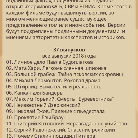
подлинных фактах, полученных из недавно
открытых архивов ФСБ, СВР и РГВИА. Кроме этого в
каждом фильме будут выдвинуты версии, во
многом меняющие ранее существующее
представление о том или ином событии. Версии
будут подкреплены подлинными документами и
мнениями авторитетных экспертов и историков.
37 выпусков
все выпуски 2018 года
01. Личное дело Павла Судоплатова
02. Мата Хари. Легкомысленная шпионка
03. Большой грабеж. Тайна псковских сокровищ
04. Михаил Лермонтов. Роковая драма
05. Штирлиц. Вымысел или реальность
06. Капкан для Бандеры
07. Максим Горький. Смерть "Буревестника"
08. Неизвестный Дзержинский
09. Николай Ежов. Падение с пьедестала
10. Проклятие Евы Браун
11. Григорий Котовский. Неразгаданное убийство
12. Сергий Радонежский. Спасение реликвии
13. Почему Сталин пощадил Гитлера