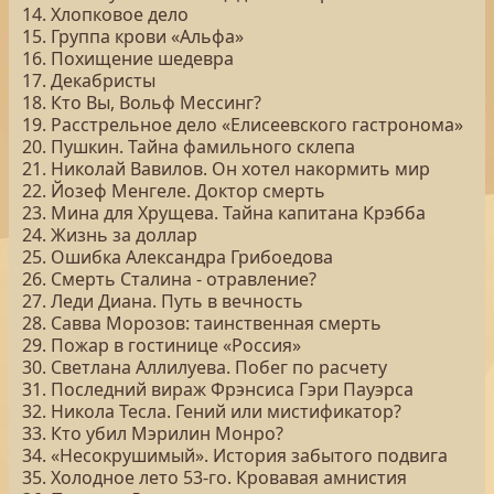
14. Хлопковое дело
15. Группа крови «Альфа»
16. Похищение шедевра
17. Декабристы
18. Кто Вы, Вольф Мессинг?
19. Расстрельное дело «Елисеевского гастронома»
20. Пушкин. Тайна фамильного склепа
21. Николай Вавилов. Он хотел накормить мир
22. Йозеф Менгеле. Доктор смерть
23. Мина для Хрущева. Тайна капитана Крэбба
24. Жизнь за доллар
25. Ошибка Александра Грибоедова
26. Смерть Сталина - отравление?
27. Леди Диана. Путь в вечность
28. Савва Морозов: таинственная смерть
29. Пожар в гостинице «Россия»
30. Светлана Аллилуева. Побег по расчету
31. Последний вираж Фрэнсиса Гэри Пауэрса
32. Никола Тесла. Гений или мистификатор?
33. Кто убил Мэрилин Монро?
34. «Несокрушимый». История забытого подвига
35. Холодное лето 53-го. Кровавая амнистия