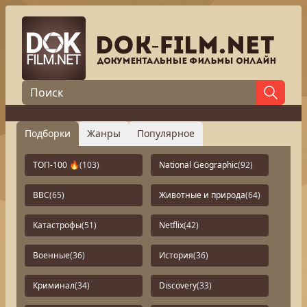
Подборки
Жанры
Популярное
ТОП-100 🔥
(103)
National Geographic
(92)
BBC
(65)
Животные и природа
(64)
Катастрофы
(51)
Netflix
(42)
Военные
(36)
История
(36)
Криминал
(34)
Discovery
(33)