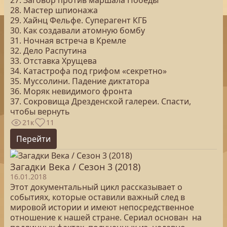
27. Заговор против маршала Победы
28. Мастер шпионажа
29. Хайнц Фельфе. Суперагент КГБ
30. Как создавали атомную бомбу
31. Ночная встреча в Кремле
32. Дело Распутина
33. Отставка Хрущева
34. Катастрофа под грифом «секретно»
35. Муссолини. Падение диктатора
36. Моряк невидимого фронта
37. Сокровища Дрезденской галереи. Спасти,
чтобы вернуть
21к
11
Перейти
Загадки Века / Сезон 3 (2018)
16.01.2018
Этот документальный цикл рассказывает о
событиях, которые оставили важный след в
мировой истории и имеют непосредственное
отношение к нашей стране. Сериал основан на