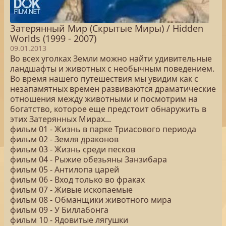
Затерянный Мир (Скрытые Миры) / Hidden
Worlds (1999 - 2007)
09.01.2013
Во всех уголках Земли можно найти удивительные
ландшафты и животных с необычным поведением.
Во время нашего путешествия мы увидим как с
незапамятных времен развиваются драматические
отношения между животными и посмотрим на
богатство, которое еще предстоит обнаружить в
этих Затерянных Мирах...
фильм 01 - Жизнь в парке Триасового периода
фильм 02 - Земля драконов
фильм 03 - Жизнь среди песков
фильм 04 - Рыжие обезьяны Занзибара
фильм 05 - Антилопа царей
фильм 06 - Вход только во фраках
фильм 07 - Живые ископаемые
фильм 08 - Обманщики животного мира
фильм 09 - У Биллабонга
фильм 10 - Ядовитые лягушки