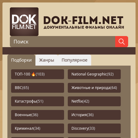
Подборки
Жанры
Популярное
ТОП-100 🔥
(103)
National Geographic
(92)
BBC
(65)
Животные и природа
(64)
Катастрофы
(51)
Netflix
(42)
Военные
(36)
История
(36)
Криминал
(34)
Discovery
(33)