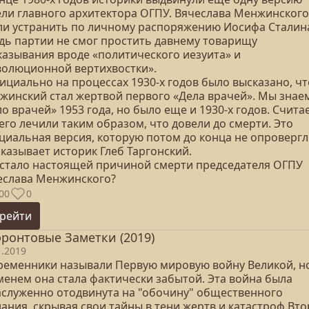
ели главного архитектора ОГПУ. Вячеслава Менжинского
ли устранить по личному распоряжению Иосифа Сталин
дь партии не смог простить давнему товарищу
казывания вроде «политического иезуита» и
волюционной вертихвостки».
ициально на процессах 1930-х годов было высказано, чт
жинский стал жертвой первого «Дела врачей». Мы знае
о врачей» 1953 года, но было еще и 1930-х годов. Считае
его лечили таким образом, что довели до смерти. Это
циальная версия, которую потом до конца не опровергли
казывает историк Глеб Таргонский.
 стало настоящей причиной смерти председателя ОГПУ
еслава Менжинского?
00
0
рейти
ронтовые Заметки (2019)
1.2019
ременники называли Первую мировую войну Великой, н
менем она стала фактически забытой. Эта война была
аслуженно отодвинута на "обочину" общественного
ания, скрывая свои тайны в тени жертв и катастроф Вт