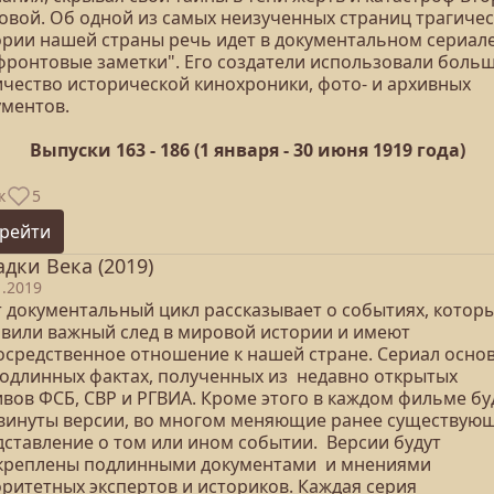
овой. Об одной из самых неизученных страниц трагиче
ории нашей страны речь идет в документальном сериал
фронтовые заметки". Его создатели использовали боль
ичество исторической кинохроники, фото- и архивных
ументов.
Выпуски 163 - 186 (1 января - 30 июня 1919 года)
к
5
рейти
адки Века (2019)
1.2019
т документальный цикл рассказывает о событиях, котор
авили важный след в мировой истории и имеют
осредственное отношение к нашей стране. Сериал осно
подлинных фактах, полученных из недавно открытых
ивов ФСБ, СВР и РГВИА. Кроме этого в каждом фильме бу
винуты версии, во многом меняющие ранее существую
дставление о том или ином событии. Версии будут
креплены подлинными документами и мнениями
оритетных экспертов и историков. Каждая серия