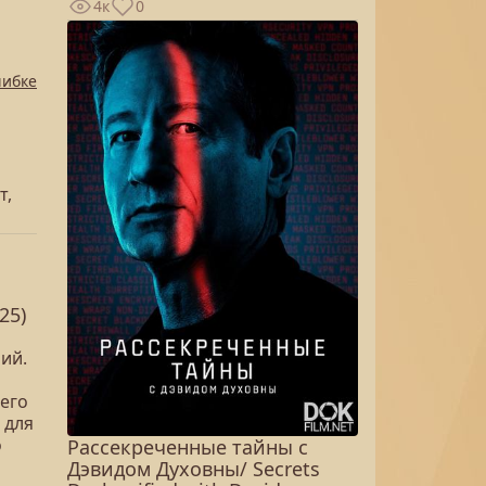
4к
0
шибке
т,
25)
ий.
 его
 для
о
Рассекреченные тайны с
Дэвидом Духовны/ Secrets