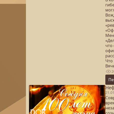
гиб
мог
Вож
выс
«ре
«Оф
Мен
«Дел
что 
офи
расс
Что
Вяч
2
Пе
Неф
21.0
Сов
вре
нез
созн