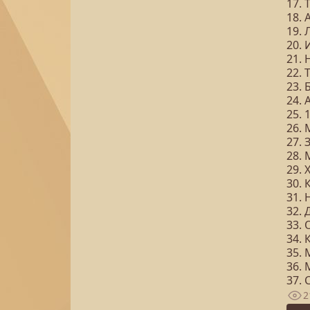
17. 
18. 
19. 
20. 
21.
22. 
23. 
24.
25. 
26.
27.
28.
29. 
30.
31. 
32. 
33.
34.
35.
36.
37.
2