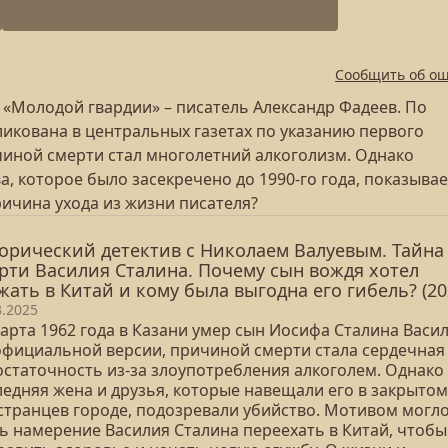
Сообщить об о
и «Молодой гвардии» – писатель Александр Фадеев. По
икована в центральных газетах по указанию первого
чиной смерти стал многолетний алкоголизм. Однако
 которое было засекречено до 1990-го года, показывае
ричина ухода из жизни писателя?
орический детектив с Николаем Валуевым. Тайна
рти Василия Сталина. Почему сын вождя хотел
жать в Китай и кому была выгодна его гибель? (20
3.2025
арта 1962 года в Казани умер сын Иосифа Сталина Васил
официальной версии, причиной смерти стала сердечная
остаточность из-за злоупотребления алкоголем. Однако
ледняя жена и друзья, которые навещали его в закрытом
странцев городе, подозревали убийство. Мотивом могл
ть намерение Василия Сталина переехать в Китай, чтобы