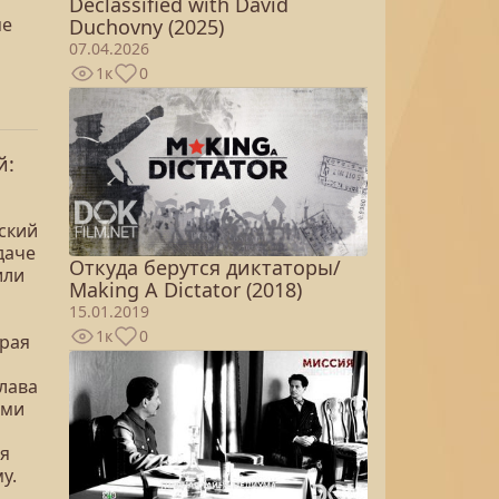
Declassified with David
ме
Duchovny (2025)
07.04.2026
1к
0
й:
ский
даче
Откуда берутся диктаторы/
или
Making A Dictator (2018)
15.01.2019
1к
0
трая
слава
ами
ея
у.