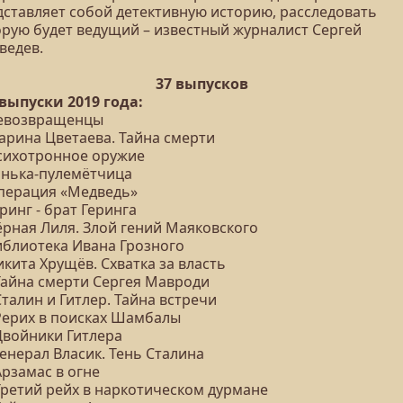
дставляет собой детективную историю, расследовать
орую будет ведущий – известный журналист Сергей
ведев.
37 выпусков
 выпуски 2019 года:
Невозвращенцы
Марина Цветаева. Тайна смерти
Психотронное оружие
Тонька-пулемётчица
Операция «Медведь»
еринг - брат Геринга
ёрная Лиля. Злой гений Маяковского
Библиотека Ивана Грозного
икита Хрущёв. Схватка за власть
 Тайна смерти Сергея Мавроди
Сталин и Гитлер. Тайна встречи
 Рерих в поисках Шамбалы
Двойники Гитлера
Генерал Власик. Тень Сталина
Арзамас в огне
 Третий рейх в наркотическом дурмане