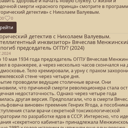
равить здоровье и начать новую службу. О жизни и
адочной смерти «красного принца» смотрите в програм
торический детектив» с Николаем Валуевым.
00
0
рейти
орический детектив с Николаем Валуевым.
теллигентный инквизитор» Вячеслав Менжински
 погиб председатель ОГПУ? (2024)
7.2024
о 10 мая 1934 года председатель ОГПУ Вячеслав Менжин
ел в оранжерее, а через несколько часов скончался на 
одмосковье. Тело кремировали, а урну с прахом захорон
емлевской стене через четыре дня.
рытие проводили ведущие столичные врачи. Они
ановили, что причиной смерти революционера стала ос
дечная недостаточность. Однако через четыре года
илась другая версия. Предполагали, что в смерти Вяче
ольфовича виновен преемник Генрих Ягода, а пособник
ступления стали врачи секретной токсикологической
ратории по разработке ядов в СССР. Интересно, что ид
дания «секретного кабинета» принадлежала Менжинском
онце 1980-х годов историки выдвинули еще одну версию