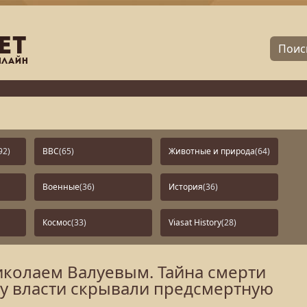
92)
BBC
(65)
Животные и природа
(64)
Военные
(36)
История
(36)
Космос
(33)
Viasat History
(28)
иколаем Валуевым. Тайна смерти
у власти скрывали предсмертную