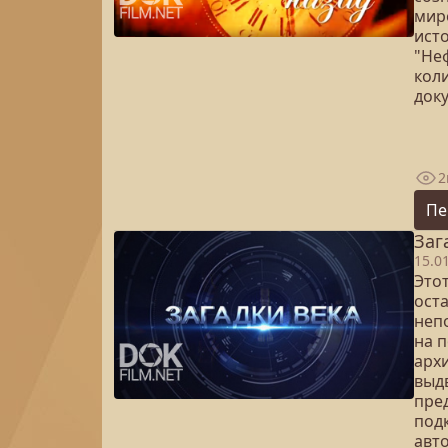
мир
ист
"Не
кол
док
2
Пе
Заг
15.0
Это
ост
неп
на 
арх
выд
пре
под
авт