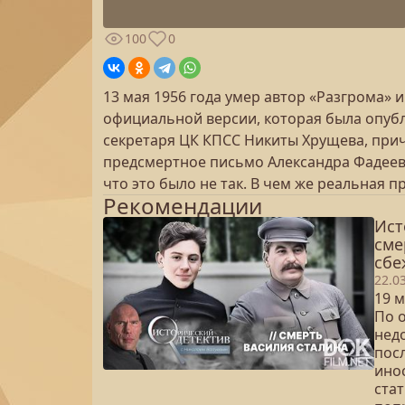
100
0
13 мая 1956 года умер автор «Разгрома» 
официальной версии, которая была опубл
секретаря ЦК КПСС Никиты Хрущева, при
предсмертное письмо Александра Фадеева,
что это было не так. В чем же реальная п
Рекомендации
Ист
сме
сбе
22.0
19 м
По 
нед
пос
ино
ста