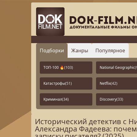
Подборки
Жанры
Популярное
ТОП-100 🔥
(103)
National Geographic
(
Катастрофы
(51)
Netflix
(42)
Криминал
(34)
Discovery
(33)
Исторический детектив с Н
Александра Фадеева: почем
записку писателя? (2025)