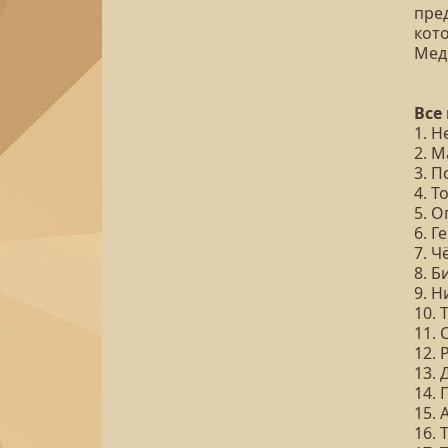
пре
кот
Мед
Все
1. 
2. 
3. 
4. 
5. 
6. Г
7. Ч
8. 
9. Н
10.
11. 
12.
13. 
14. 
15. 
16.