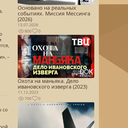
Основано на реальных
а.
событиях. Миссия Мессинга
(2026)
13.07.2026
800
0
о
м
тся,
», –
Охота на маньяка. Дело
ивановского изверга (2023)
11.12.2023
700
0
о со
орой