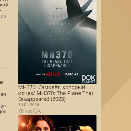
ской
е
шое
ые
MH370: Самолёт, который
исчез/ MH370: The Plane That
ван
Disappeared (2023)
30.04.2026
дут
700
0
щее