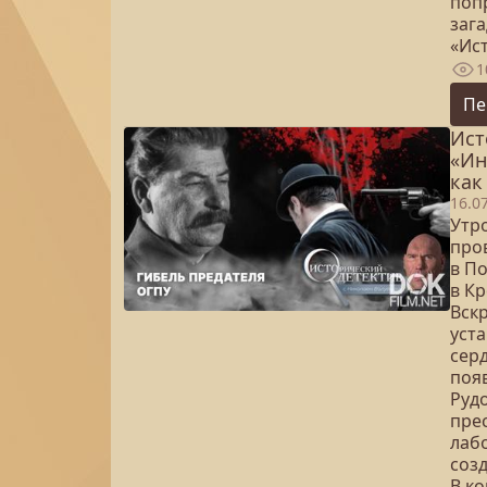
поп
заг
«Ис
1
Пе
Ист
«Ин
как
16.0
Утр
пров
в П
в Кр
Вск
уст
сер
появ
Руд
пре
лабо
соз
В к