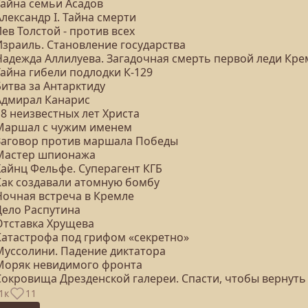
Тайна семьи Асадов
Александр I. Тайна смерти
Лев Толстой - против всех
Израиль. Становление государства
 Надежда Аллилуева. Загадочная смерть первой леди Кре
Тайна гибели подлодки К-129
Битва за Антарктиду
 Адмирал Канарис
18 неизвестных лет Христа
 Маршал с чужим именем
 Заговор против маршала Победы
 Мастер шпионажа
Хайнц Фельфе. Суперагент КГБ
 Как создавали атомную бомбу
Ночная встреча в Кремле
Дело Распутина
 Отставка Хрущева
 Катастрофа под грифом «секретно»
 Муссолини. Падение диктатора
 Моряк невидимого фронта
 Сокровища Дрезденской галереи. Спасти, чтобы вернуть
1к
11