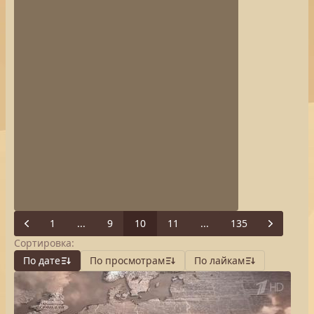
1
...
9
10
11
...
135
Previous
Next
Сортировка:
По дате
По просмотрам
По лайкам