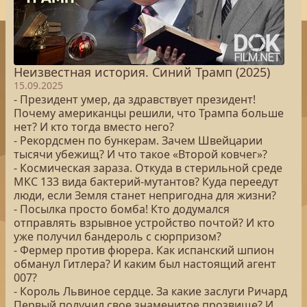
Неизвестная история. Синий Трамп (2025)
15.09.2025
- Президент умер, да здравствует президент!
Почему американцы решили, что Трампа больше
нет? И кто тогда вместо него?
- Рекордсмен по бункерам. Зачем Швейцарии
тысячи убежищ? И что такое «Второй ковчег»?
- Космическая зараза. Откуда в стерильной среде
МКС 133 вида бактерий-мутантов? Куда переедут
люди, если Земля станет непригодна для жизни?
- Посылка просто бомба! Кто додумался
отправлять взрывное устройство почтой? И кто
уже получил бандероль с сюрпризом?
- Фермер против фюрера. Как испанский шпион
обманул Гитлера? И каким был настоящий агент
007?
- Король Львиное сердце. За какие заслуги Ричард
Первый получил свое знаменитое прозвище? И