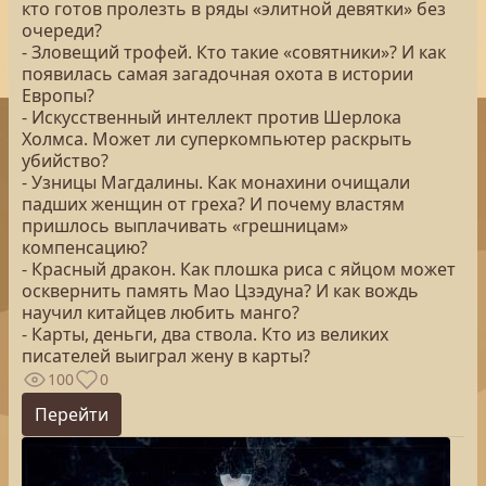
кто готов пролезть в ряды «элитной девятки» без
очереди?
- Зловещий трофей. Кто такие «совятники»? И как
появилась самая загадочная охота в истории
Европы?
- Искусственный интеллект против Шерлока
Холмса. Может ли суперкомпьютер раскрыть
убийство?
- Узницы Магдалины. Как монахини очищали
падших женщин от греха? И почему властям
пришлось выплачивать «грешницам»
компенсацию?
- Красный дракон. Как плошка риса с яйцом может
осквернить память Мао Цзэдуна? И как вождь
научил китайцев любить манго?
- Карты, деньги, два ствола. Кто из великих
писателей выиграл жену в карты?
100
0
Перейти