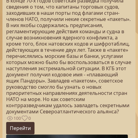
В конце 70-х годов советская разведка получила
сведения о том, что капитаны торговых судов,
заходивших в наши порты под флагами стран-
членов НАТО, получили некие секретные «пакеты».
В них якобы содержались предписания,
регламентирующие действия команды и судна в
случае возникновения ядерного конфликта, а
кроме того, блок натовских кодов и шифротаблиц,
действующих в течение двух лет. Также в «пакете»
перечислялись морские базы и банки, услугами
которых можно было бы воспользоваться в случае
наступления экстремальной ситуации. В КГБ этот
документ получил кодовое имя - «плавающий
ящик Пандоры». Завладев «пакетом», советское
руководство смогло бы узнать о новых
приоритетных направлениях деятельности стран
НАТО на море. Но как советским
контрразведчикам удалось завладеть секретными
документами Североатлантического альянса?
100
0
Перейти