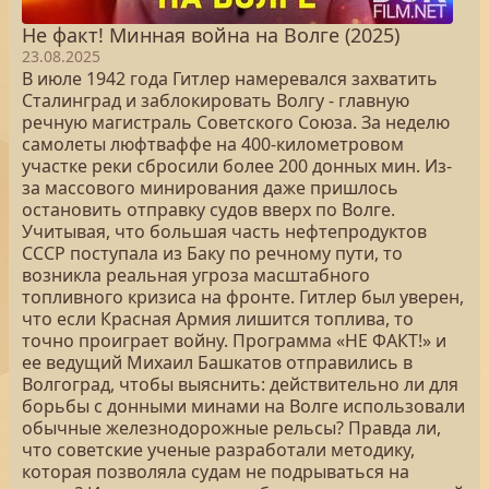
Не факт! Минная война на Волге (2025)
23.08.2025
В июле 1942 года Гитлер намеревался захватить
Сталинград и заблокировать Волгу - главную
речную магистраль Советского Союза. За неделю
самолеты люфтваффе на 400-километровом
участке реки сбросили более 200 донных мин. Из-
за массового минирования даже пришлось
остановить отправку судов вверх по Волге.
Учитывая, что большая часть нефтепродуктов
СССР поступала из Баку по речному пути, то
возникла реальная угроза масштабного
топливного кризиса на фронте. Гитлер был уверен,
что если Красная Армия лишится топлива, то
точно проиграет войну. Программа «НЕ ФАКТ!» и
ее ведущий Михаил Башкатов отправились в
Волгоград, чтобы выяснить: действительно ли для
борьбы с донными минами на Волге использовали
обычные железнодорожные рельсы? Правда ли,
что советские ученые разработали методику,
которая позволяла судам не подрываться на