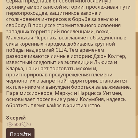
Сериал представляет собой многослойную
хронику американской истории, прослеживая пути
первопроходцев, защитников закона и
столкновения интересов в борьбе за землю и
свободу. В процессе стремительного освоения
западных территорий поселенцами, вождь
Маленькая Черепаха возглавляет объединенные
силы коренных народов, добиваясь крупной
победы над армией США. Тем временем
разворачиваются личные истории: Джон Колтер,
известный следопыт из экспедиции Льюиса и
Кларка, начинает торговать мехом и,
проигнорировав предупреждения племени
черноногих о запретной территории, становится
их пленником и вынужден бороться за выживание.
Пара миссионеров, Маркус и Нарцисса Уитмен,
основывает поселение у реки Колумбия, надеясь
обратить племя кайюс в христианство.
8 серий
500
0
Перейти