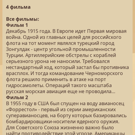
4 фильма
Все фильмы:
Фильм 1
Декабрь 1915 года. В Европе идет Первая мировая
война. Одной из главных целей для российского
флота на тот момент являлся турецкий город
Зонгулдак - центр угольной промышленности
Турции. Артиллерийские обстрелы с кораблей
серьезного урона не наносили. Требовался
нестандартный ход, который застал бы противника
врасплох. И тогда командование Черноморского
флота решило применить в атаке на порт
гидросамолеты. Операций такого масштаба
русская морская авиация еще не проводила…
Фильм 2
В 1955 году в США был спущен на воду авианосец
«Форрестол» - первый из серии американских
суперавианосцев, на борту которых базировались
бомбардировщики-носители ядерного оружия.
Для Советского Союза жизненно важно было
найти противодействие этой угрозе. Американцы