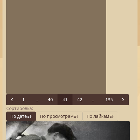
1
...
40
41
42
...
135
Previous
Next
Сортировка:
По дате
По просмотрам
По лайкам