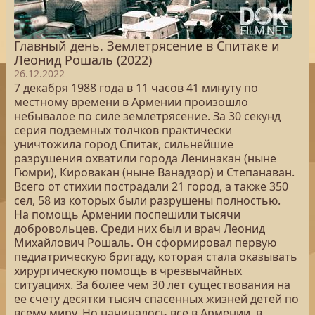
Главный день. Землетрясение в Спитаке и
Леонид Рошаль (2022)
26.12.2022
7 декабря 1988 года в 11 часов 41 минуту по
местному времени в Армении произошло
небывалое по силе землетрясение. За 30 секунд
серия подземных толчков практически
уничтожила город Спитак, сильнейшие
разрушения охватили города Ленинакан (ныне
Гюмри), Кировакан (ныне Ванадзор) и Степанаван.
Всего от стихии пострадали 21 город, а также 350
сел, 58 из которых были разрушены полностью.
На помощь Армении поспешили тысячи
добровольцев. Среди них был и врач Леонид
Михайлович Рошаль. Он сформировал первую
педиатрическую бригаду, которая стала оказывать
хирургическую помощь в чрезвычайных
ситуациях. За более чем 30 лет существования на
ее счету десятки тысяч спасенных жизней детей по
всему миру. Но начиналось все в Армении, в