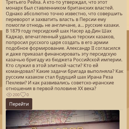
Третьего Рейха. А кто-то утверждал, что этот
монарх был ставленником британских властей.
Однако абсолютно точно известно, что совершить
переворот и захватить власть в Персии ему
помогли отнюдь не англичане, а... русские казаки.
В 1879 году персидский шах Насер ад-Дин Шах
Каджар, впечатленный удалью терских казаков,
попросил русского царя создать в его армии
подобное формирование. Александр II согласился
и даже приказал финансировать эту персидскую
казачью бригаду из бюджета Российской империи.
Кто служил в этой элитной части? Кто ей
командовал? Какие задачи бригада выполняла? Как
русским казаком стал будущий шах Ирана Реза
Пехлеви? И как развивались советско-иранские
отношения в первой половине XX века?
200
0
Перейти