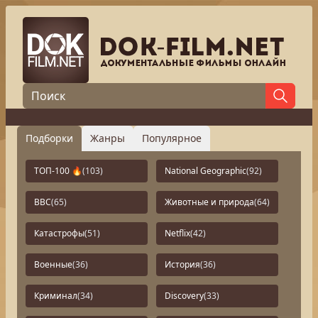
Подборки
Жанры
Популярное
ТОП-100 🔥
(103)
National Geographic
(92)
BBC
(65)
Животные и природа
(64)
Катастрофы
(51)
Netflix
(42)
Военные
(36)
История
(36)
Криминал
(34)
Discovery
(33)