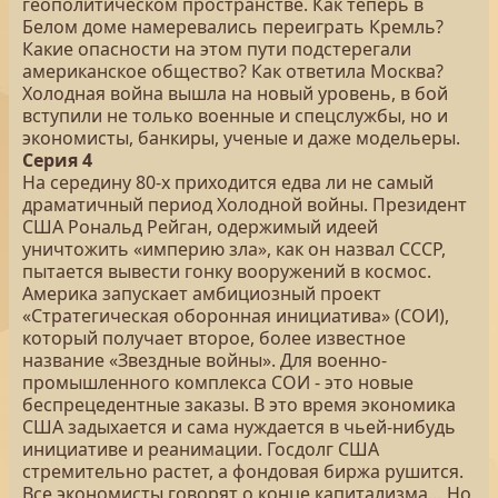
геополитическом пространстве. Как теперь в
Белом доме намеревались переиграть Кремль?
Какие опасности на этом пути подстерегали
американское общество? Как ответила Москва?
Холодная война вышла на новый уровень, в бой
вступили не только военные и спецслужбы, но и
экономисты, банкиры, ученые и даже модельеры.
Серия 4
На середину 80-х приходится едва ли не самый
драматичный период Холодной войны. Президент
США Рональд Рейган, одержимый идеей
уничтожить «империю зла», как он назвал СССР,
пытается вывести гонку вооружений в космос.
Америка запускает амбициозный проект
«Стратегическая оборонная инициатива» (СОИ),
который получает второе, более известное
название «Звездные войны». Для военно-
промышленного комплекса СОИ - это новые
беспрецедентные заказы. В это время экономика
США задыхается и сама нуждается в чьей-нибудь
инициативе и реанимации. Госдолг США
стремительно растет, а фондовая биржа рушится.
Все экономисты говорят о конце капитализма… Но