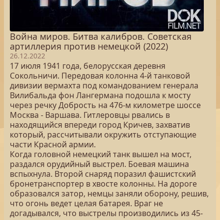
Война миров. Битва калибров. Советская
артиллерия против немецкой (2022)
26.12.2022
17 июля 1941 года, белорусская деревня
Сокольничи. Передовая колонна 4-й танковой
дивизии вермахта под командованием генерала
Вилибальда фон Лангермана подошла к мосту
через речку Добрость на 476-м километре шоссе
Москва - Варшава. Гитлеровцы рвались в
находящийся впереди город Кричев, захватив
который, рассчитывали окружить отступающие
части Красной армии.
Когда головной немецкий танк вышел на мост,
раздался орудийный выстрел. Боевая машина
вспыхнула. Второй снаряд поразил фашистский
бронетранспортер в хвосте колонны. На дороге
образовался затор, немцы заняли оборону, решив,
что огонь ведет целая батарея. Враг не
догадывался, что выстрелы производились из 45-