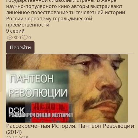
государственной символики страны. В жанре
научно-популярного кино авторы выстраивают
линейное повествование тысячелетней истории
России через тему геральдической
преемственности.
9 серий
800
0
Перейти
Рассекреченная История. Пантеон Революции
(2014)
29.10.2015