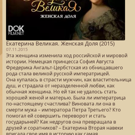
Екатерина Великая. Женская Доля (2015)
07.11.2015
Эта женщина изменила ход российской и мировой
истории. Немецкая принцесса София Августа
Фредерика Ангальт-Цербстская из обнищавшего
рода стала великой русской императрицей.
Она купалась в страсти мужчин, как властительница
душ, и страдала от неразделенной любви, как
обычная женщина. Но ей так не удалось стать
хорошей женой и матерью. Была ли императрица
по-настоящему счастлива? Виновата ли она в
смерти мужа – императора Петра Третьего? Кто
помогал ей совершить переворот и стать
государыней? Как недругов она превращала в
друзей и соратников? – Екатерина Вторая навеки
вписала свое имя в историю как самая