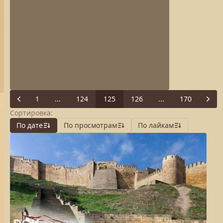
1
...
124
125
126
...
170
Previous
Next
Сортировка:
По дате
По просмотрам
По лайкам