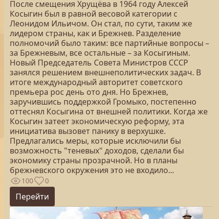
После смещения Хрущёва в 1964 году Алексей
Косыгин был в равной весовой категории с
Леонидом Ильичом. Он стал, по сути, таким же
лидером страны, как и Брежнев. Разделение
полномочий было таким: все партийные вопросы –
за Брежневым, все остальные – за Косыгиным.
Новый Председатель Совета Министров СССР
занялся решением внешнеполитических задач. В
итоге международный авторитет советского
премьера рос день ото дня. Но Брежнев,
заручившись поддержкой Громыко, постепенно
оттеснял Косыгина от внешней политики. Когда же
Косыгин затеет экономическую реформу, эта
инициатива вызовет панику в верхушке.
Предлагались меры, которые исключили бы
возможность "теневых" доходов, сделали бы
экономику страны прозрачной. Но в планы
брежневского окружения это не входило...
100
0
Перейти