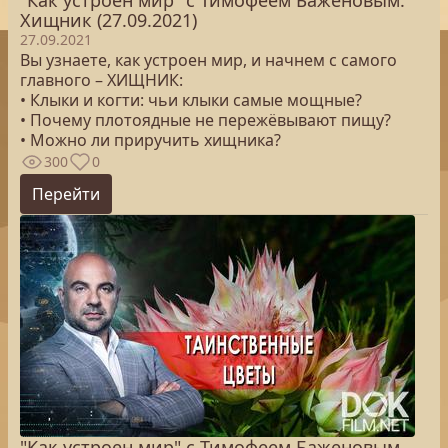
"Как устроен мир" с Тимофеем Баженовым.
Хищник (27.09.2021)
27.09.2021
Вы узнаете, как устроен мир, и начнем с самого
главного – ХИЩНИК:
• Клыки и когти: чьи клыки самые мощные?
• Почему плотоядные не пережёвывают пищу?
• Можно ли приручить хищника?
300
0
Перейти
"Как устроен мир" с Тимофеем Баженовым.