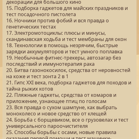
декорации для большого кино
15. Подборка гаджетов для майских праздников и
тест посадочного пистолета
16. Ночники против фобий и вся правда о
генетических тестах
17. Электромотоциклы: плюсы и минусы,
скандинавская ходьба и тест мембраны для окон
18. Технологии в помощь незрячим, быстрые
зарядки аккумуляторов и тест умного поплавка
19. Необычные фитнес-трекеры, автозагар без
последствий и иммунотерапия рака
20. Битва газонокосилок, средства от неровностей
на коже и тест зонта 2 в 1
21. Гипс XXI века, подборка гаджетов для походов и
тайна рыжих котов
22. Пляжные гаджеты, средства от комаров и
приложение, узнающее птиц по голосам
23. Вся правда о сухом шампуне, как выбрать
моноколесо и новое средство от клещей
24. Борьба с борщевиком, все о грузовелах и тест
универсального пароочистителя
25. Способы борьбы с осами, новые правила
оказания первой помощи и тест машинки-