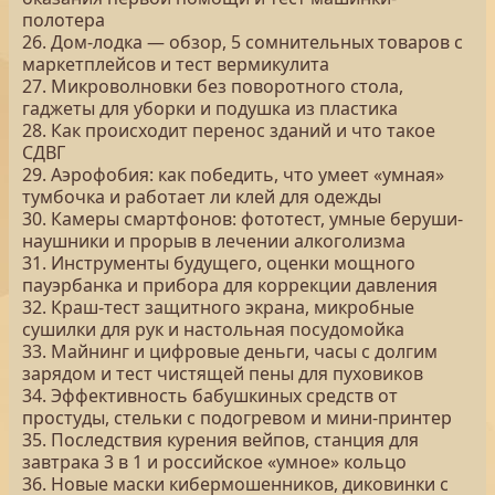
полотера
26. Дом-лодка — обзор, 5 сомнительных товаров с
маркетплейсов и тест вермикулита
27. Микроволновки без поворотного стола,
гаджеты для уборки и подушка из пластика
28. Как происходит перенос зданий и что такое
СДВГ
29. Аэрофобия: как победить, что умеет «умная»
тумбочка и работает ли клей для одежды
30. Камеры смартфонов: фототест, умные беруши-
наушники и прорыв в лечении алкоголизма
31. Инструменты будущего, оценки мощного
пауэрбанка и прибора для коррекции давления
32. Краш-тест защитного экрана, микробные
сушилки для рук и настольная посудомойка
33. Майнинг и цифровые деньги, часы с долгим
зарядом и тест чистящей пены для пуховиков
34. Эффективность бабушкиных средств от
простуды, стельки с подогревом и мини-принтер
35. Последствия курения вейпов, станция для
завтрака 3 в 1 и российское «умное» кольцо
36. Новые маски кибермошенников, диковинки с