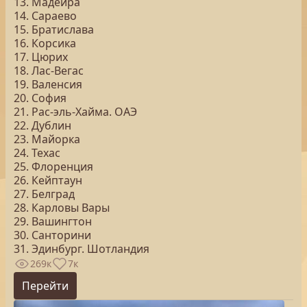
13. Мадейра
14. Сараево
15. Братислава
16. Корсика
17. Цюрих
18. Лас-Вегас
19. Валенсия
20. София
21. Рас-эль-Хайма. ОАЭ
22. Дублин
23. Майорка
24. Техас
25. Флоренция
26. Кейптаун
27. Белград
28. Карловы Вары
29. Вашингтон
30. Санторини
31. Эдинбург. Шотландия
269к
7к
Перейти