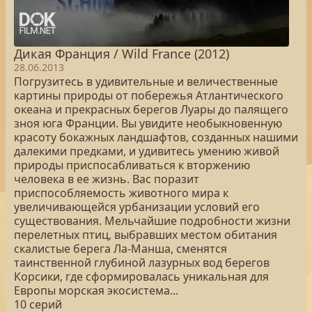
Дикая Франция / Wild France (2012)
28.06.2013
Погрузитесь в удивительные и величественные
картины природы от побережья Атлантического
океана и прекрасных берегов Луары до палящего
зноя юга Франции. Вы увидите необыкновенную
красоту бокажных ландшафтов, созданных нашими
далекими предками, и удивитесь умению живой
природы приспосабливаться к вторжению
человека в ее жизнь. Вас поразит
приспособляемость животного мира к
увеличивающейся урбанизации условий его
существования. Мельчайшие подробности жизни
перелетных птиц, выбравших местом обитания
скалистые берега Ла-Манша, сменятся
таинственной глубиной лазурных вод берегов
Корсики, где сформировалась уникальная для
Европы морская экосистема...
10 серий