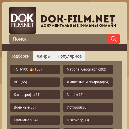
Подборки
Жанры
Популярное
ТОП-100 🔥
(103)
National Geographic
(92)
BBC
(65)
Животные и природа
(64)
Катастрофы
(51)
Netflix
(42)
Военные
(36)
История
(36)
Криминал
(34)
Discovery
(33)