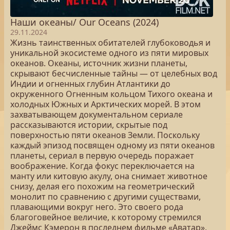
Наши океаны/ Our Oceans (2024)
29.11.2024
Жизнь таинственных обитателей глубоководья и
уникальной экосистеме одного из пяти мировых
океанов. Океаны, источник жизни планеты,
скрывают бесчисленные тайны — от целебных вод
Индии и огненных глубин Атлантики до
окруженного Огненным кольцом Тихого океана и
холодных Южных и Арктических морей. В этом
захватывающем документальном сериале
рассказываются истории, скрытые под
поверхностью пяти океанов Земли. Поскольку
каждый эпизод посвящен одному из пяти океанов
планеты, сериал в первую очередь поражает
воображение. Когда фокус переключается на
манту или китовую акулу, она снимает животное
снизу, делая его похожим на геометрический
монолит по сравнению с другими существами,
плавающими вокруг него. Это своего рода
благоговейное величие, к которому стремился
Джеймс Кэмерон в последнем фильме «Аватар»,