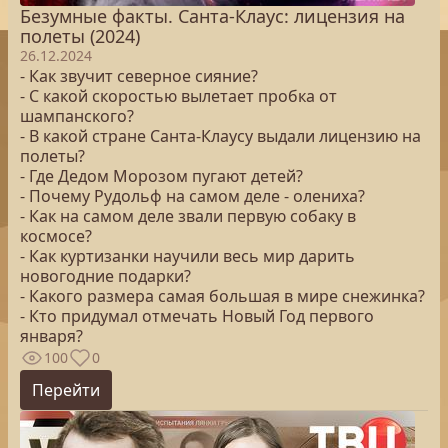
Безумные факты. Санта-Клаус: лицензия на
полеты (2024)
26.12.2024
- Как звучит северное сияние?
- С какой скоростью вылетает пробка от
шампанского?
- В какой стране Санта-Клаусу выдали лицензию на
полеты?
- Где Дедом Морозом пугают детей?
- Почему Рудольф на самом деле - олениха?
- Как на самом деле звали первую собаку в
космосе?
- Как куртизанки научили весь мир дарить
новогодние подарки?
- Какого размера самая большая в мире снежинка?
- Кто придумал отмечать Новый Год первого
января?
100
0
Перейти