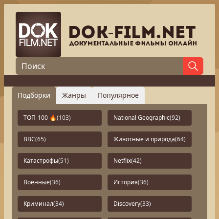
Подборки
Жанры
Популярное
ТОП-100 🔥
(103)
National Geographic
(92)
BBC
(65)
Животные и природа
(64)
Катастрофы
(51)
Netflix
(42)
Военные
(36)
История
(36)
Криминал
(34)
Discovery
(33)