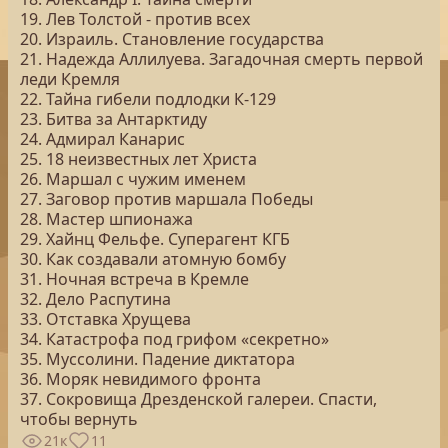
19. Лев Толстой - против всех
20. Израиль. Становление государства
21. Надежда Аллилуева. Загадочная смерть первой
леди Кремля
22. Тайна гибели подлодки К-129
23. Битва за Антарктиду
24. Адмирал Канарис
25. 18 неизвестных лет Христа
26. Маршал с чужим именем
27. Заговор против маршала Победы
28. Мастер шпионажа
29. Хайнц Фельфе. Суперагент КГБ
30. Как создавали атомную бомбу
31. Ночная встреча в Кремле
32. Дело Распутина
33. Отставка Хрущева
34. Катастрофа под грифом «секретно»
35. Муссолини. Падение диктатора
36. Моряк невидимого фронта
37. Сокровища Дрезденской галереи. Спасти,
чтобы вернуть
21к
11