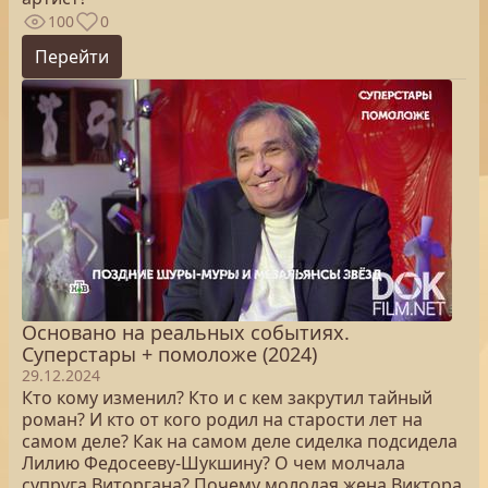
100
0
Перейти
Основано на реальных событиях.
Суперстары + помоложе (2024)
29.12.2024
Кто кому изменил? Кто и с кем закрутил тайный
роман? И кто от кого родил на старости лет на
самом деле? Как на самом деле сиделка подсидела
Лилию Федосееву-Шукшину? О чем молчала
супруга Виторгана? Почему молодая жена Виктора