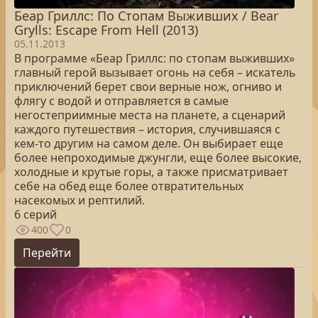
Беар Гриллс: По Стопам Выживших / Bear
Grylls: Escape From Hell (2013)
05.11.2013
В программе «Беар Гриллc: по стопам выживших»
главный герой вызывает огонь на себя – искатель
приключений берет свои верные нож, огниво и
флягу с водой и отправляется в самые
негостеприимные места на планете, а сценарий
каждого путешествия – история, случившаяся с
кем-то другим на самом деле. Он выбирает еще
более непроходимые джунгли, еще более высокие,
холодные и крутые горы, а также присматривает
себе на обед еще более отвратительных
насекомых и рептилий.
6 серий
400
0
Перейти