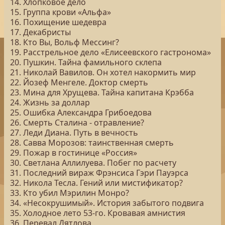
14. Хлопковое дело
15. Группа крови «Альфа»
16. Похищение шедевра
17. Декабристы
18. Кто Вы, Вольф Мессинг?
19. Расстрельное дело «Елисеевского гастронома»
20. Пушкин. Тайна фамильного склепа
21. Николай Вавилов. Он хотел накормить мир
22. Йозеф Менгеле. Доктор смерть
23. Мина для Хрущева. Тайна капитана Крэбба
24. Жизнь за доллар
25. Ошибка Александра Грибоедова
26. Смерть Сталина - отравление?
27. Леди Диана. Путь в вечность
28. Савва Морозов: таинственная смерть
29. Пожар в гостинице «Россия»
30. Светлана Аллилуева. Побег по расчету
31. Последний вираж Фрэнсиса Гэри Пауэрса
32. Никола Тесла. Гений или мистификатор?
33. Кто убил Мэрилин Монро?
34. «Несокрушимый». История забытого подвига
35. Холодное лето 53-го. Кровавая амнистия
36. Перевал Дятлова