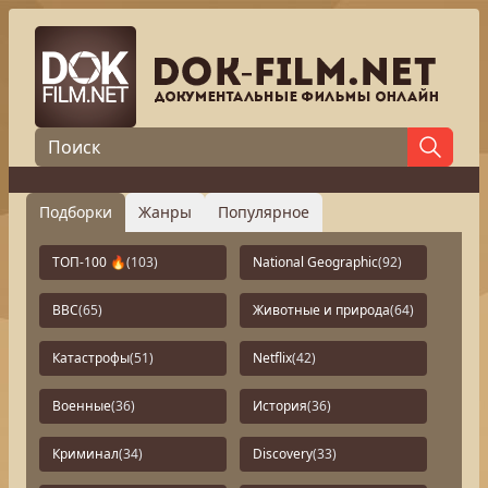
Подборки
Жанры
Популярное
ТОП-100 🔥
(103)
National Geographic
(92)
BBC
(65)
Животные и природа
(64)
Катастрофы
(51)
Netflix
(42)
Военные
(36)
История
(36)
Криминал
(34)
Discovery
(33)