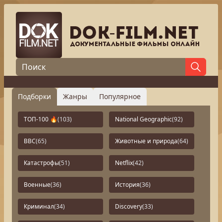
Подборки
Жанры
Популярное
ТОП-100 🔥
(103)
National Geographic
(92)
BBC
(65)
Животные и природа
(64)
Катастрофы
(51)
Netflix
(42)
Военные
(36)
История
(36)
Криминал
(34)
Discovery
(33)