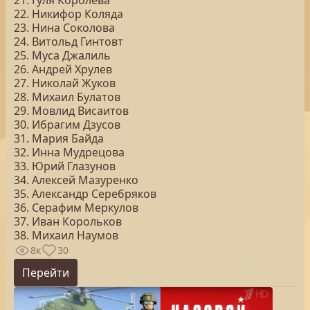
21. Гуля Королева
22. Никифор Коляда
23. Нина Соколова
24. Витольд Гинтовт
25. Муса Джалиль
26. Андрей Хрулев
27. Николай Жуков
28. Михаил Булатов
29. Мовлид Висаитов
30. Ибрагим Дзусов
31. Мария Байда
32. Инна Мудрецова
33. Юрий Глазунов
34. Алексей Мазуренко
35. Александр Серебряков
36. Серафим Меркулов
37. Иван Корольков
38. Михаил Наумов
8к
30
Перейти