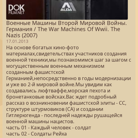
Военные Машины Второй Мировой Войны.
Германия / The War Machines Of Wwii. The
Nazis (2007)
17.01.2013
На основе богатых кино-фото
материалах,свидетельствах участников создания
военной техники,мы познакомимся шаг за шагом с
могущественным военным механизмом
созданным фашистской
Германией,непосредственно в годы модернизации
и уже во 2-й мировой войне.Мы увидим как
создавались люфтваффе,морская пехота и
бронетанковые войсках.Вас ждет подробный
рассказ о возникновении фашистской элиты - СС,
структуре штурмовиков (СА) и создании
Гитлерюгенда - последней надежды рушащейся
военной машины нацистов.
часть 01 - Каждый человек - солдат
часть 02 - Солдаты Рейха