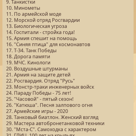
9. Танкистки
10. Минометы
11. По армейской моде
12. Морской отряд Росгвардии
13. Биологическая угроза
14. Госпитали - стройка года!
15. Армия спешит на помощь
16. "Синяя птица" для космонавтов
17. Т-34. Танк Победы
18. Дорога памяти
19. МЧС. Кинологи
20. Воздушные штурманы
21. Армия на защите детей
22. Росгвардия. Отряд "Русь"
23. Монстр-траки инженерных войск
24. Параду Победы - 75 лет!
25. "Часовой" - пятый сезон!
26. "Катюша". Песня залпового огня
27. Армейские игры - 2020
28. Танковый биатлон. Женский взгляд
29. Мастера автобронетанковой техники
30. "Мста-С". Самоходка с характером
31. ГЛИЦ. 100 лет на крыльях